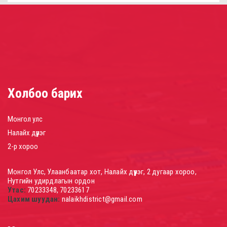
Холбоо барих
Монгол улс
Налайх дүүрэг
2-р хороо
Монгол Улс, Улаанбаатар хот, Налайх дүүрэг, 2 дугаар хороо,
Нутгийн удирдлагын ордон
Утас:
70233348, 70233617
Цахим шуудан:
nalaikhdistrict@gmail.com