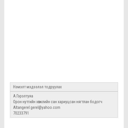
Нэмэлт мэдээлэл тодруулах
А.Гэрэлтуяа
Орон нутгийн хөгжлийн сан хариуцсан нягтлан бодогч
Altangerel.gerel@yahoo.com
70233791