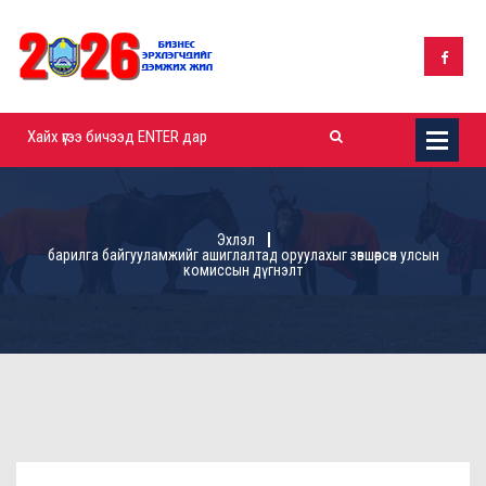
Эхлэл
барилга байгууламжийг ашиглалтад оруулахыг зөвшөөрсөн улсын
комиссын дүгнэлт