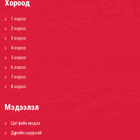
Хороод
1 хороо
2 хороо
3 хороо
4 хороо
5 хороо
6 хороо
7 хороо
8 хороо
Мэдээлэл
Цаг үеийн мэдээ
Дүүргийн шуурхай