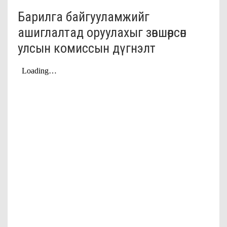
Барилга байгууламжийг
ашиглалтад оруулахыг зөвшөөрсөн
улсын комиссын дүгнэлт