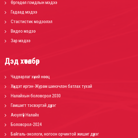
Өргөдөл гомдлын мэдээ
Гадаад мэдээ
Стастистик мэдээлэл
Видео мэдээ
Зар мэдээ
Дэд хөтөлбөр
Чадварлаг хүний нөөц
Хүндэт иргэн-Журам шинэчлэн батлах тухай
Налайхын боловсрол 2030
Гамшигт тэсвэртэй дүүрэг
Аюулгүй Налайх
Боловсрол-2024
Байгаль-экологи, ногоон орчинтой жишиг дүүрэг