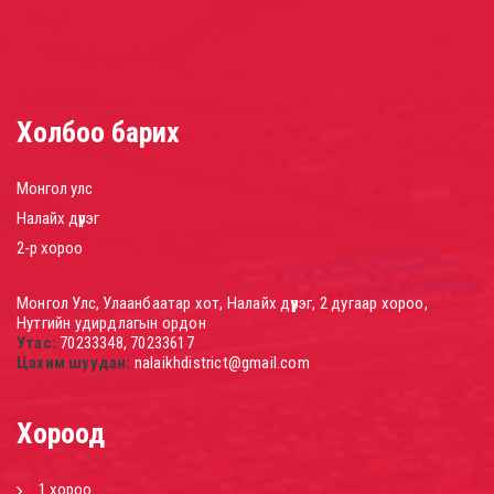
Холбоо барих
Монгол улс
Налайх дүүрэг
2-р хороо
Монгол Улс, Улаанбаатар хот, Налайх дүүрэг, 2 дугаар хороо,
Нутгийн удирдлагын ордон
Утас:
70233348, 70233617
Цахим шуудан:
nalaikhdistrict@gmail.com
Хороод
1 хороо