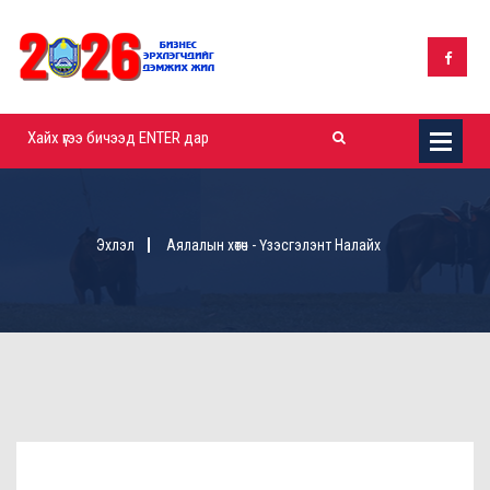
Эхлэл
Аялалын хөтөч - Үзэсгэлэнт Налайх