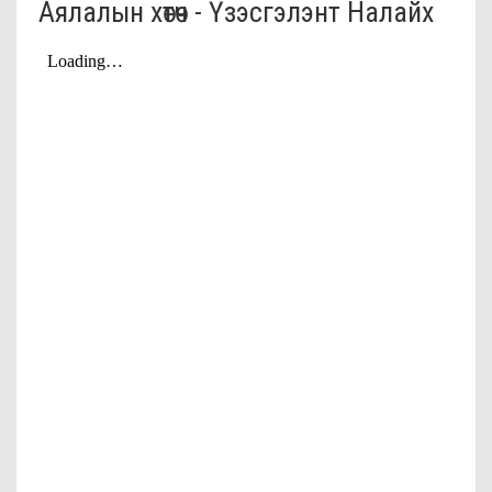
Аялалын хөтөч - Үзэсгэлэнт Налайх