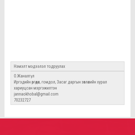
Нэмэлт мэдээлэл тодруулах
О.Жаналгүл
Иргэдийн өргөдөл, гомдол, Засаг даргын зөвлөлийн хурал
хариуцсан мэргэжилтэн
jannaokhobal@gmail.com
70232727