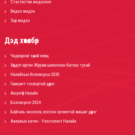
Стастистик мэдээлэл
Видео мэдээ
Зар мэдээ
Дэд хөтөлбөр
Чадварлаг хүний нөөц
Хүндэт иргэн-Журам шинэчлэн батлах тухай
Налайхын боловсрол 2030
Гамшигт тэсвэртэй дүүрэг
Аюулгүй Налайх
Боловсрол-2024
Байгаль-экологи, ногоон орчинтой жишиг дүүрэг
Аялалын хөтөч - Үзэсгэлэнт Налайх