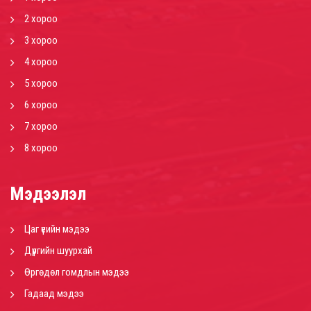
2 хороо
3 хороо
4 хороо
5 хороо
6 хороо
7 хороо
8 хороо
Мэдээлэл
Цаг үеийн мэдээ
Дүүргийн шуурхай
Өргөдөл гомдлын мэдээ
Гадаад мэдээ