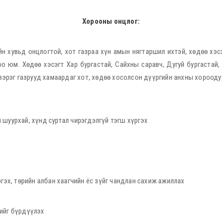
Хорооны онцлог:
йн хувьд онцлогтой, хот газраа хүн амын нягтаршил ихтэй, хөдөө хэс
 юм. Хөдөө хэсэгт Хар бургастай, Сайхны саравч, Дугуй бургастай, 
м зэрэг газрууд хамаардаг хот, хөдөө хосолсон дүүргийн анхны хороод
 шуурхай, хүнд суртал чирэгдэлгүй тэгш хүргэх
ргэх, төрийн албан хаагчийн ёс зүйг чандлан сахиж ажиллах
лийг бүрдүүлэх