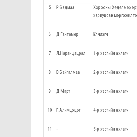
5
Р.Бадмаа
Хорооны Хөдөлмөр эрх
хариуцсан мэргэжилт
6
Д.Гантөмөр
Үйлчлэгч
7
Л.Наранцацрал
1-р хэсгийн ахлагч
8
В.Байгалмаа
2-р хэсгийн ахлагч
9
Д.Март
3-р хэсгийн ахлагч
10
Г.Алимцэцэг
4-р хэсгийн ахлагч
11
-
5-р хэсгийн ахлагч