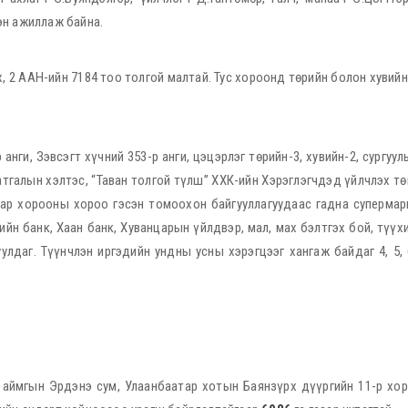
эн ажиллаж байна.
рх, 2 ААН-ийн 7184 тоо толгой малтай. Тус хороонд төрийн болон хувийн
р анги, Зэвсэгт хүчний 353-р анги, цэцэрлэг төрийн-3, хувийн-2, сургу
тгалын хэлтэс, “Таван толгой түлш” ХХК-ийн Хэрэглэгчдэд үйлчлэх төв
ар хорооны хороо гэсэн томоохон байгууллагуудаас гадна супермарке
ийн банк, Хаан банк, Хуванцарын үйлдвэр, мал, мах бэлтгэх бой, түүх
даг. Түүнчлэн иргэдийн ундны усны хэрэгцээг хангаж байдаг 4, 5, 6,
в аймгын Эрдэнэ сум, Улаанбаатар хотын Баянзүрх дүүргийн 11-р хор