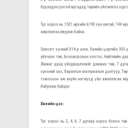
бүрэлдэхүүнтэй иргэдэд төрийн үйлчилгээ хүрг
Тус хороо нь 1521 өрхийн 6190 хүн амтай, 144 ө
ажиллагаа явуулж байна.
Зэвсэгт хүчний 014-р анги, Хилийн цэргийн 303-
үйлчлэх төв, Боловсролын хэлтэс, Нийгмийн даа
Жижиг дунд үйлдвэрлэлийг дэмжих төв, 7 дуга
хүнсний зах, барилгын материалын дэлгүүр, Төр
томоохон аж ахуйн нэгжүүд үйл ажиллагаа явуул
байрлаж байдаг.
Хилийн цэс:
Тус хороо нь 2, 4, 6, 7 дугаар хороо болон тө