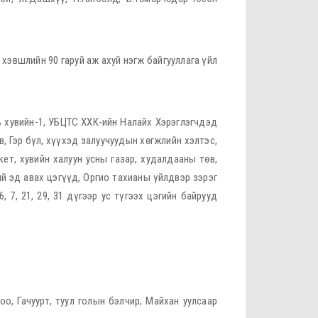
 хэвшлийн 90 гаруй аж ахуй нэгж байгууллага үйл
уль хувийн-1, УБЦТС ХХК-ийн Налайх Хэрэглэгчдэд
, Гэр бүл, хүүхэд залуучуудын хөгжлийн хэлтэс,
т, хувийн халуун усны газар, худалдааны төв,
ий эд авах цэгүүд, Оргио тахианы үйлдвэр зэрэг
 7, 21, 29, 31 дүгээр ус түгээх цэгийн байрууд
оо, Гачуурт, туул голын бэлчир, Майхан уулсаар