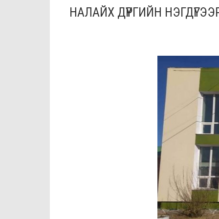
НАЛАЙХ ДҮҮРГИЙН НЭГДҮГЭЭ