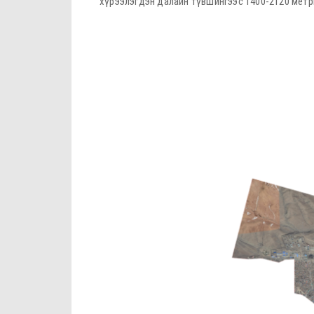
хүрээлэгдэн далайн түвшингээс 1400-2120 мет