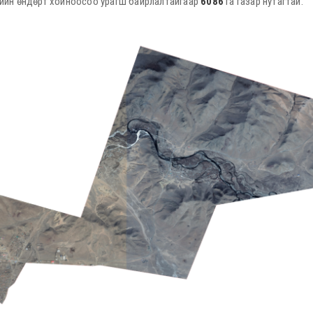
рийн өндөрт хойноосоо урагш байрлалтайгаар
6086
га газар нутагтай.