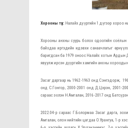
Хорооны түүх:
Налайх дүүргийн 1 дүгээр хороо н
Хорооны анхны суурь болох одоогийн соёлын т
байхдаа иргэдийн идэвхи санаачлагыг өрнүүл
баригдсан ба 1979 оноос Налайх хотын Ардын 
явуулж ирсэн дүүргийн хамгийн анхны хороодын
Засаг даргаар нь 1962-1963 онд Сэнгэдорж, 196
онд С.Гонгор, 2000-2001 онд Д.Цэрэн, 2001-20
сараас эхлэн Н.Амгалан, 2016-2017 онд Батсүрэ
2022.04-р сараас Г.Болормаа Засаг дарга, зох
Амгалан, олон нийтийн цагдаа О.Урангуа, 1-р хэс
6-р хэсгийн ахлагч Х.Эрдэнэчимэг, 7-р хэсгий