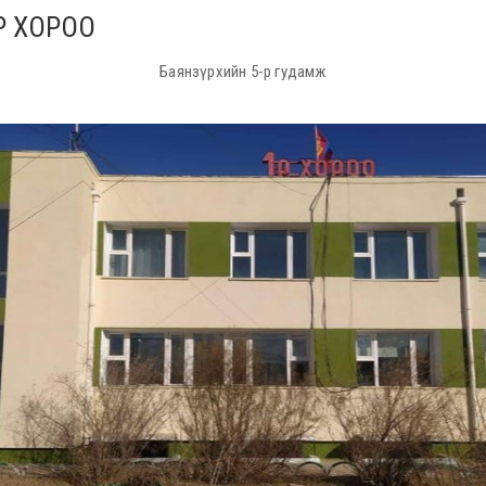
Р ХОРОО
Баянзүрхийн 5-р гудамж