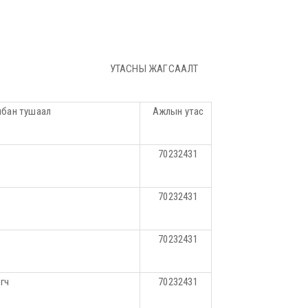
УТАСНЫ ЖАГСААЛТ
лбан тушаал
Ажлын утас
70232431
70232431
70232431
гч
70232431