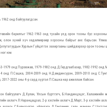
ь 1962 онд байгуулагдсан.
өвийн барилгыг 1962-1963 онд тухайн үед орон тооны бус хорооны
ж, олон хүний хүч хөдөлмөрөөр хорооны байрыг анх барьсан. Улма
Депутатуудын Хурлын Гүйцэтгэх захиргааны шийдвэрээр орон тооны 
 нэг юм.
3-1979 онд Пүрэвжав, 1979-1982 онд Д.Гирдгаабазар, 1982-1992 онд 
04 онд П.Сашка, 2004-2009 онд Н.Дамдинсүрэн, 2009-2010 онд С.Тунг
н, 2017-2022 оны 4-р сард хүртэл П.Сашка нар ажиллаж байсан.
ион байгуулагч Д.Хулан, Улсын бүртгэгч, Б.Нандинцэцэг, Халажмийн 
гийн ахлагч Л.Наранцацрал, 2-р хэсгийн ахлагч Д.Март, 3-р хэсгийн ахл
н ахлагч С.Буяндэлгэр, үйлчлэгч Д.Гантөмөр, галч, манаач С.Цогтг