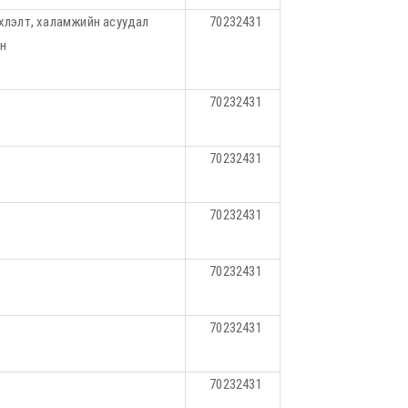
лэлт, халамжийн асуудал
70232431
эн
70232431
70232431
70232431
70232431
70232431
70232431