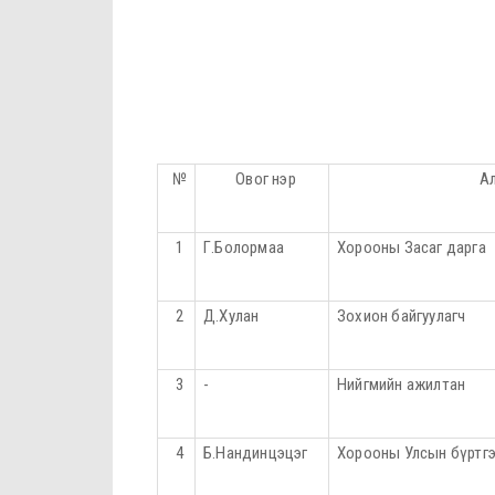
№
Овог нэр
А
1
Г.Болормаа
Хорооны Засаг дарга
2
Д.Хулан
Зохион байгуулагч
3
-
Нийгмийн ажилтан
4
Б.Нандинцэцэг
Хорооны Улсын бүртгэ