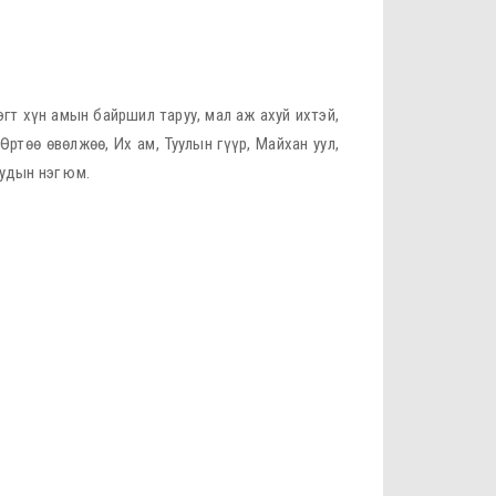
эгт хүн амын байршил таруу, мал аж ахуй ихтэй,
Өртөө өвөлжөө, Их ам, Туулын гүүр, Майхан уул,
уудын нэг юм.