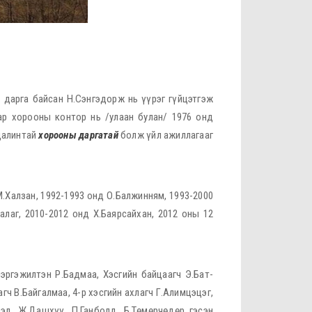
 дарга байсан Н.Сэнгэдорж нь үүрэг гүйцэтгэж
ар хорооны контор нь /улаан булан/ 1976 онд
цалинтай
хорооны даргатай
болж үйл ажиллагааг
М.Халзан, 1992-1993 онд О.Балжинням, 1993-2000
алаг, 2010-2012 онд Х.Баярсайхан, 2012 оны 12
мэргэжилтэн Р.Бадмаа, Хэсгийн байцаагч Э.Бат-
агч В.Байгалмаа, 4-р хэсгийн ахлагч Г.Алимцэцэг,
эрэл, Ж.Дашхүү, П.Ганболд, Б.Төмөрчөдөр гэсэн