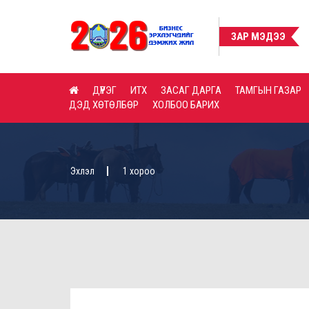
ЗАР МЭДЭЭ
ДҮҮРЭГ
ИТХ
ЗАСАГ ДАРГА
ТАМГЫН ГАЗАР
ДЭД ХӨТӨЛБӨР
ХОЛБОО БАРИХ
Эхлэл
1 хороо