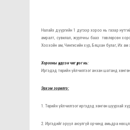
Налайх дүүргийн 1 дүгээр хороо нь газар нутги
амралт, сувилал, жуулчны бааз төвлөрсөн хороо
Хоохойн ам, Чингисийн хүр, Бяцхан булаг, Их а
Хорооны үндсэн чиг үүрэг нь:
Иргэдэд төрийн үйлчилгээг анхан шатанд хөнгөн
Эрхэм зорилго:
1. Төрийн үйлчилгээг иргэдэд хөнгөн шуурхай хү
2. Иргэдийг эрүүл аюулгүй орчинд амьдра нөхц