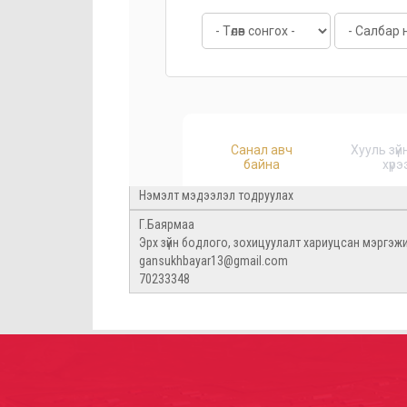
Нэмэлт мэдээлэл тодруулах
Г.Баярмаа
Эрх зүйн бодлого, зохицуулалт хариуцсан мэргэж
gansukhbayar13@gmail.com
70233348