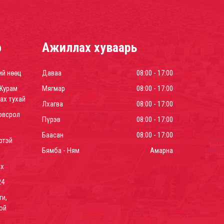
р
Ажиллах хуваарь
ий нөөц
Даваа
08:00 - 17:00
Журам
Мягмар
08:00 - 17:00
ах тухай
Лхагва
08:00 - 17:00
овсрол
Пүрэв
08:00 - 17:00
Баасан
08:00 - 17:00
ртэй
Бямба - Ням
Амарна
йх
24
ги,
ой