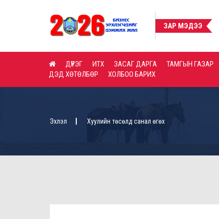
ШУУД ХУДАЛДАН АВАХ ТАЛААРХ ЗАРЛАЛ
ШУУД ХУД
ЗАР МЭДЭЭ
ДҮҮРЭГ
ИТХ
ЗАСАГ ДАРГА
ТАМГЫН ГАЗАР
ДЭД ХӨТӨЛБӨР
ХОЛБОО БАРИХ
Эхлэл
Хуулийн төсөлд санал өгөх