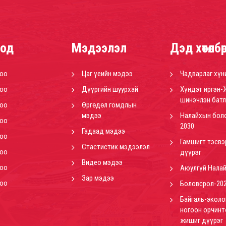
од
Мэдээлэл
Дэд хөтөлбө
роо
Цаг үеийн мэдээ
Чадварлаг хүн
роо
Дүүргийн шуурхай
Хүндэт иргэн-
шинэчлэн батл
роо
Өргөдөл гомдлын
мэдээ
Налайхын бол
роо
2030
Гадаад мэдээ
роо
Гамшигт тэсвэ
Стастистик мэдээлэл
роо
дүүрэг
Видео мэдээ
роо
Аюулгүй Нала
Зар мэдээ
роо
Боловсрол-20
Байгаль-эколо
ногоон орчинт
жишиг дүүрэг