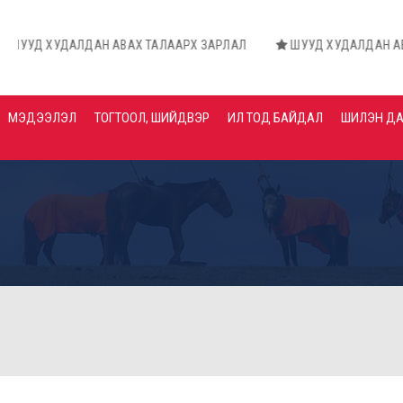
АЛДАН АВАХ ТАЛААРХ ЗАРЛАЛ
ШУУД ХУДАЛДАН АВАХ ТАЛААР
МЭДЭЭЛЭЛ
ТОГТООЛ, ШИЙДВЭР
ИЛ ТОД БАЙДАЛ
ШИЛЭН Д