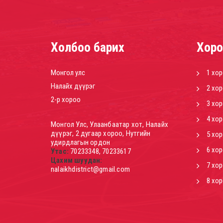
Холбоо барих
Хоро
Монгол улс
1 хо
Налайх дүүрэг
2 хо
2-р хороо
3 хо
4 хо
Монгол Улс, Улаанбаатар хот, Налайх
дүүрэг, 2 дугаар хороо, Нутгийн
5 хо
удирдлагын ордон
6 хо
Утас:
70233348, 70233617
Цахим шуудан:
7 хо
nalaikhdistrict@gmail.com
8 хо