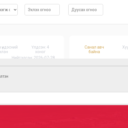
илтэн