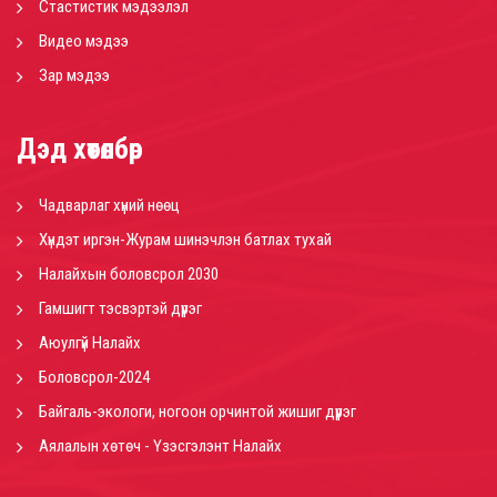
Стастистик мэдээлэл
Видео мэдээ
Зар мэдээ
Дэд хөтөлбөр
Чадварлаг хүний нөөц
Хүндэт иргэн-Журам шинэчлэн батлах тухай
Налайхын боловсрол 2030
Гамшигт тэсвэртэй дүүрэг
Аюулгүй Налайх
Боловсрол-2024
Байгаль-экологи, ногоон орчинтой жишиг дүүрэг
Аялалын хөтөч - Үзэсгэлэнт Налайх