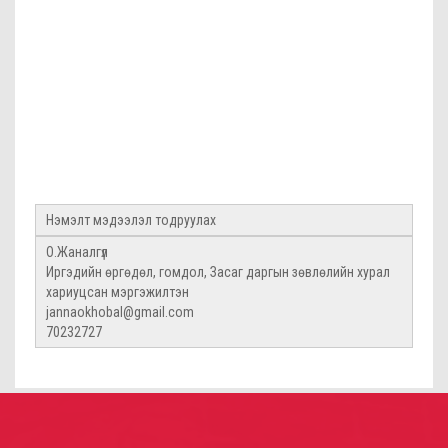
Нэмэлт мэдээлэл тодруулах
О.Жаналгүл
Иргэдийн өргөдөл, гомдол, Засаг даргын зөвлөлийн хурал
хариуцсан мэргэжилтэн
jannaokhobal@gmail.com
70232727