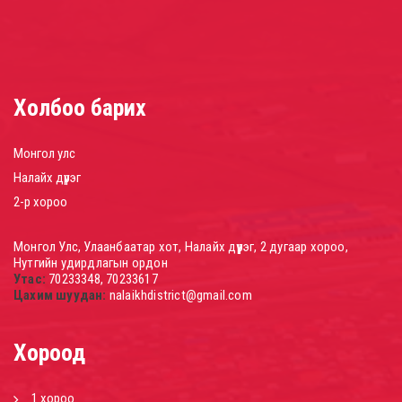
Холбоо барих
Монгол улс
Налайх дүүрэг
2-р хороо
Монгол Улс, Улаанбаатар хот, Налайх дүүрэг, 2 дугаар хороо,
Нутгийн удирдлагын ордон
Утас:
70233348, 70233617
Цахим шуудан:
nalaikhdistrict@gmail.com
Хороод
1 хороо