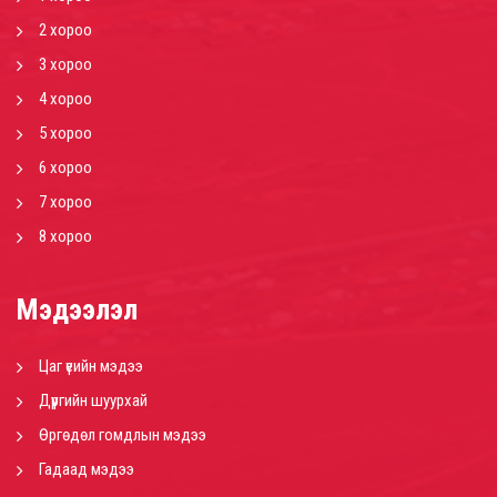
2 хороо
3 хороо
4 хороо
5 хороо
6 хороо
7 хороо
8 хороо
Мэдээлэл
Цаг үеийн мэдээ
Дүүргийн шуурхай
Өргөдөл гомдлын мэдээ
Гадаад мэдээ