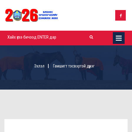
Эхлэл
Гамшигт тэсвэртэй дүүрэг