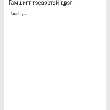
Гамшигт тэсвэртэй дүүрэг