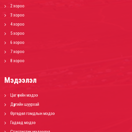
2 хороо
3 хороо
4 хороо
5 хороо
6 хороо
7 хороо
8 хороо
Мэдээлэл
Цаг үеийн мэдээ
Дүүргийн шуурхай
Өргөдөл гомдлын мэдээ
Гадаад мэдээ
Стастистик мэдээлэл