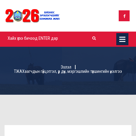
Эхлэл
ТЖАХаагчдын гүйцэтгэл, үр дүн, мэргэшлийн түвшингийн үнэлгээ