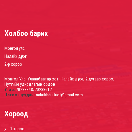
Холбоо барих
Монгол улс
Налайх дүүрэг
2-р хороо
Монгол Улс, Улаанбаатар хот, Налайх дүүрэг, 2 дугаар хороо,
Нутгийн удирдлагын ордон
Утас:
70233348, 70233617
Цахим шуудан:
nalaikhdistrict@gmail.com
Хороод
1 хороо