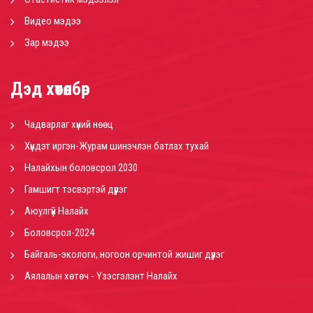
Видео мэдээ
Зар мэдээ
Дэд хөтөлбөр
Чадварлаг хүний нөөц
Хүндэт иргэн-Журам шинэчлэн батлах тухай
Налайхын боловсрол 2030
Гамшигт тэсвэртэй дүүрэг
Аюулгүй Налайх
Боловсрол-2024
Байгаль-экологи, ногоон орчинтой жишиг дүүрэг
Аялалын хөтөч - Үзэсгэлэнт Налайх