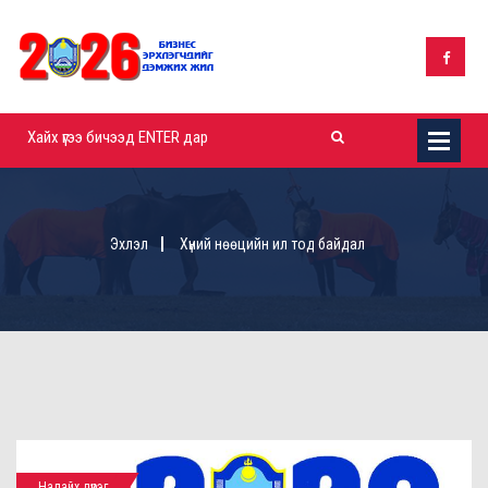
Эхлэл
Хүний нөөцийн ил тод байдал
Налайх дүүрэг