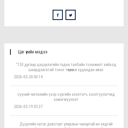
Цаг үеийн мэдээ
“153 дугаар цэцэрлэгийн гадна талбайн тохижилт хийхэд
шаардлагатай тоног төхөөрөмж худалдан авах
2026-05-20 00:14
сүүний чиглэлийн үхэр сүргийн хээлтэгч, хээлтүүлэгчид
ээмэгжүүлэлт
2026-05-19 03:27
Дүүргийн нутаг дэвсгэрт улирлын чанартай ил задгай