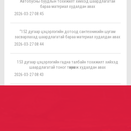
Автобусны буудлын тохижилт хийхэд шаардлагатай
бараа материал худалдан авах
2026-03-27 08:45
“152 дугаар цэцэрлэгийн дотоод сантехникийн шугам
засварлахад шаардлагатай бараа материал худалдан авах
2026-03-27 08:44
153 дугаар цэцэрлэгийн гадна талбайн тохижилт хийхэд
шаардлагатай тоног төхөөрөмж худалдан авах
2026-03-27 08:43