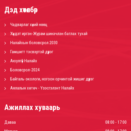
Дэд хөтөлбөр
Чадварлаг хүний нөөц
Хүндэт иргэн-Журам шинэчлэн батлах тухай
Налайхын боловсрол 2030
Гамшигт тэсвэртэй дүүрэг
Аюулгүй Налайх
Боловсрол-2024
Байгаль-экологи, ногоон орчинтой жишиг дүүрэг
Аялалын хөтөч - Үзэсгэлэнт Налайх
Ажиллах хуваарь
Даваа
08:00 - 17:00