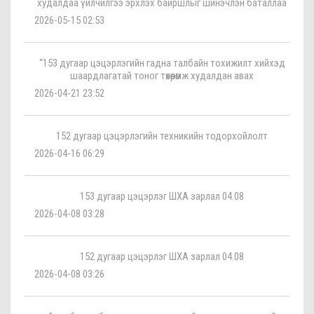
худалдаа үйлчилгээ эрхлэх байршлыг шинэчлэн баталлаа
2026-05-15 02:53
“153 дугаар цэцэрлэгийн гадна талбайн тохижилт хийхэд
шаардлагатай тоног төхөөрөмж худалдан авах
2026-04-21 23:52
152 дугаар цэцэрлэгийн техникийн тодорхойлолт
2026-04-16 06:29
153 дугаар цэцэрлэг ШХА зарлал 04.08
2026-04-08 03:28
152 дугаар цэцэрлэг ШХА зарлал 04.08
2026-04-08 03:26