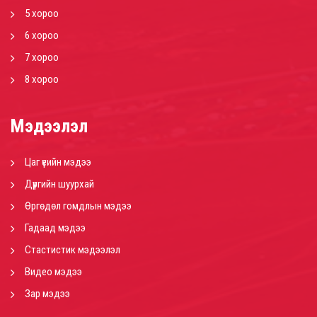
5 хороо
6 хороо
7 хороо
8 хороо
Мэдээлэл
Цаг үеийн мэдээ
Дүүргийн шуурхай
Өргөдөл гомдлын мэдээ
Гадаад мэдээ
Стастистик мэдээлэл
Видео мэдээ
Зар мэдээ