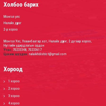
Холбоо барих
Монгол улс
Налайх дүүрэг
2-р хороо
Монгол Улс, Улаанбаатар хот, Налайх дүүрэг, 2 дугаар хороо,
Нутгийн удирдлагын ордон
Утас:
70233348, 70233617
Цахим шуудан:
nalaikhdistrict@gmail.com
Хороод
1 хороо
2 хороо
3 хороо
4 хороо