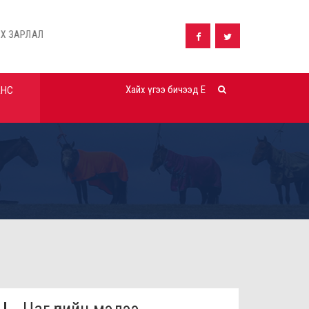
Дүүргийн орон нутгийн хөрөнгө оруулалтаар хэрэгжүүлэх: "...
АНС