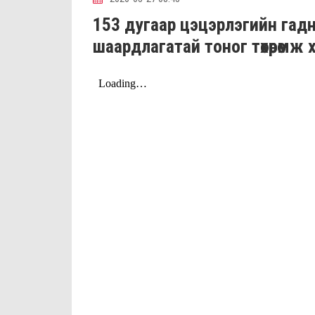
153 дугаар цэцэрлэгийн гад
шаардлагатай тоног төхөөрөмж