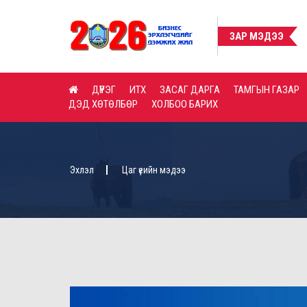
ШУУД ХУДАЛДАН АВАХ ТАЛААРХ ЗАРЛАЛ
ШУУД ХУДАЛДАН АВА
ЗАР МЭДЭЭ
ДҮҮРЭГ
ИТХ
ЗАСАГ ДАРГА
ТАМГЫН ГАЗАР
ДЭД ХӨТӨЛБӨР
ХОЛБОО БАРИХ
Эхлэл
Цаг үеийн мэдээ