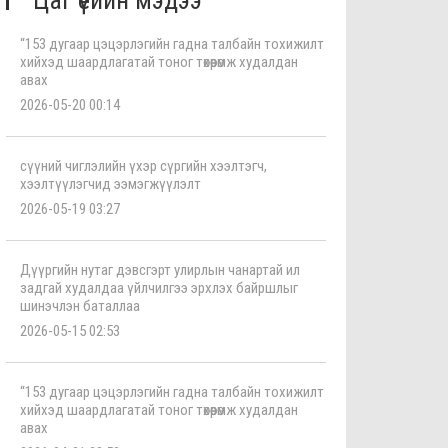
Цаг үеийн мэдээ
“153 дугаар цэцэрлэгийн гадна талбайн тохижилт
хийхэд шаардлагатай тоног төхөөрөмж худалдан
авах
2026-05-20 00:14
сүүний чиглэлийн үхэр сүргийн хээлтэгч,
хээлтүүлэгчид ээмэгжүүлэлт
2026-05-19 03:27
Дүүргийн нутаг дэвсгэрт улирлын чанартай ил
задгай худалдаа үйлчилгээ эрхлэх байршлыг
шинэчлэн баталлаа
2026-05-15 02:53
“153 дугаар цэцэрлэгийн гадна талбайн тохижилт
хийхэд шаардлагатай тоног төхөөрөмж худалдан
авах