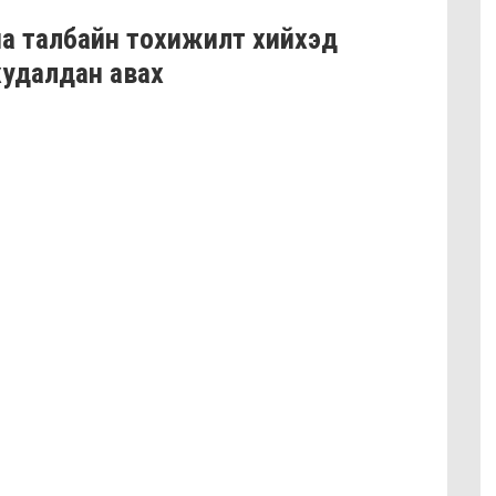
на талбайн тохижилт хийхэд
 худалдан авах