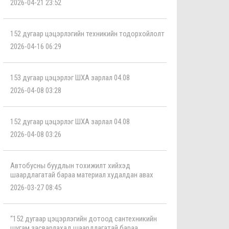
2026-04-21 23:52
152 дугаар цэцэрлэгийн техникийн тодорхойлолт
2026-04-16 06:29
153 дугаар цэцэрлэг ШХА зарлал 04.08
2026-04-08 03:28
152 дугаар цэцэрлэг ШХА зарлал 04.08
2026-04-08 03:26
Автобусны буудлын тохижилт хийхэд
шаардлагатай бараа материал худалдан авах
2026-03-27 08:45
“152 дугаар цэцэрлэгийн дотоод сантехникийн
шугам засварлахад шаардлагатай бараа