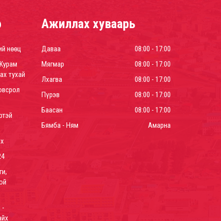
р
Ажиллах хуваарь
ий нөөц
Даваа
08:00 - 17:00
Журам
Мягмар
08:00 - 17:00
ах тухай
Лхагва
08:00 - 17:00
овсрол
Пүрэв
08:00 - 17:00
Баасан
08:00 - 17:00
ртэй
Бямба - Ням
Амарна
йх
24
ги,
ой
 -
айх