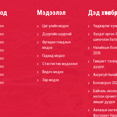
од
Мэдээлэл
Дэд хөтөлбө
роо
Цаг үеийн мэдээ
Чадварлаг хүн
роо
Дүүргийн шуурхай
Хүндэт иргэн-
шинэчлэн батл
роо
Өргөдөл гомдлын
мэдээ
Налайхын бол
роо
2030
Гадаад мэдээ
роо
Гамшигт тэсвэ
Стастистик мэдээлэл
роо
дүүрэг
Видео мэдээ
роо
Аюулгүй Нала
Зар мэдээ
роо
Боловсрол-20
Байгаль-эколо
ногоон орчинт
жишиг дүүрэг
Аялалын хөтөч
Үзэсгэлэнт Нал