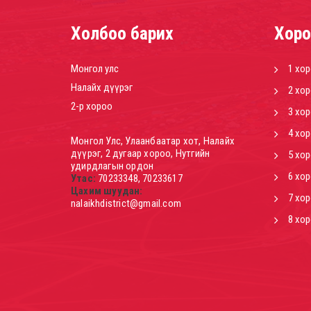
Холбоо барих
Хоро
Монгол улс
1 хо
Налайх дүүрэг
2 хо
2-р хороо
3 хо
4 хо
Монгол Улс, Улаанбаатар хот, Налайх
дүүрэг, 2 дугаар хороо, Нутгийн
5 хо
удирдлагын ордон
6 хо
Утас:
70233348, 70233617
Цахим шуудан:
7 хо
nalaikhdistrict@gmail.com
8 хо