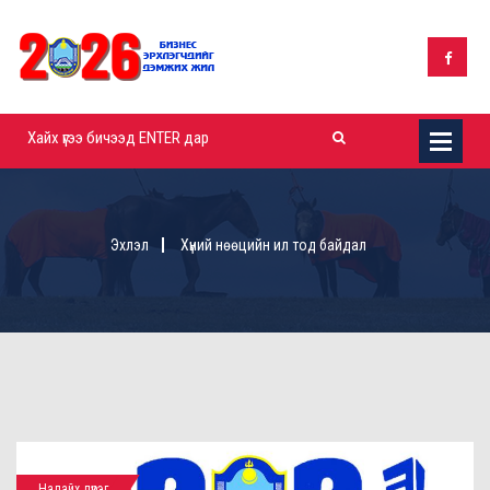
Эхлэл
Хүний нөөцийн ил тод байдал
Налайх дүүрэг