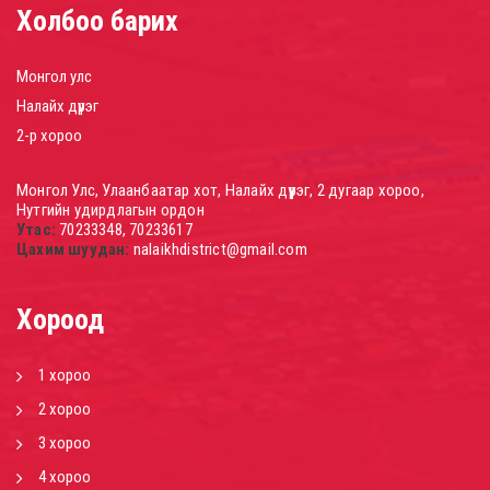
Холбоо барих
Монгол улс
Налайх дүүрэг
2-р хороо
Монгол Улс, Улаанбаатар хот, Налайх дүүрэг, 2 дугаар хороо,
Нутгийн удирдлагын ордон
Утас:
70233348, 70233617
Цахим шуудан:
nalaikhdistrict@gmail.com
Хороод
1 хороо
2 хороо
3 хороо
4 хороо