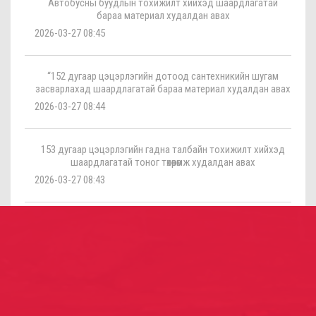
Автобусны буудлын тохижилт хийхэд шаардлагатай
бараа материал худалдан авах
2026-03-27 08:45
“152 дугаар цэцэрлэгийн дотоод сантехникийн шугам
засварлахад шаардлагатай бараа материал худалдан авах
2026-03-27 08:44
153 дугаар цэцэрлэгийн гадна талбайн тохижилт хийхэд
шаардлагатай тоног төхөөрөмж худалдан авах
2026-03-27 08:43