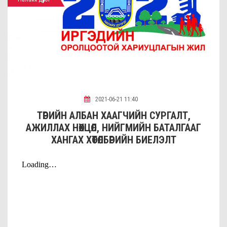
2021-06-21 11:40
ТӨРИЙН АЛБАН ХААГЧИЙН СУРГАЛТ,
АЖИЛЛАХ НӨХЦӨЛ, НИЙГМИЙН БАТАЛГААГ
ХАНГАХ ХӨТӨЛБӨРИЙН БИЕЛЭЛТ