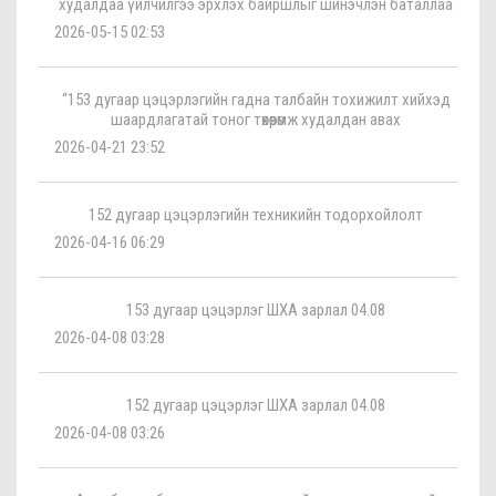
худалдаа үйлчилгээ эрхлэх байршлыг шинэчлэн баталлаа
2026-05-15 02:53
“153 дугаар цэцэрлэгийн гадна талбайн тохижилт хийхэд
шаардлагатай тоног төхөөрөмж худалдан авах
2026-04-21 23:52
152 дугаар цэцэрлэгийн техникийн тодорхойлолт
2026-04-16 06:29
153 дугаар цэцэрлэг ШХА зарлал 04.08
2026-04-08 03:28
152 дугаар цэцэрлэг ШХА зарлал 04.08
2026-04-08 03:26