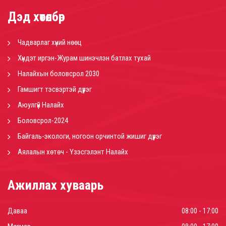
Дэд хөтөлбөр
Чадварлаг хүний нөөц
Хүндэт иргэн-Журам шинэчлэн батлах тухай
Налайхын боловсрол 2030
Гамшигт тэсвэртэй дүүрэг
Аюулгүй Налайх
Боловсрол-2024
Байгаль-экологи, ногоон орчинтой жишиг дүүрэг
Аялалын хөтөч - Үзэсгэлэнт Налайх
Ажиллах хуваарь
Даваа
08:00 - 17:00