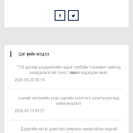
Цаг үеийн мэдээ
“153 дугаар цэцэрлэгийн гадна талбайн тохижилт хийхэд
шаардлагатай тоног төхөөрөмж худалдан авах
2026-05-20 00:14
сүүний чиглэлийн үхэр сүргийн хээлтэгч, хээлтүүлэгчид
ээмэгжүүлэлт
2026-05-19 03:27
Дүүргийн нутаг дэвсгэрт улирлын чанартай ил задгай