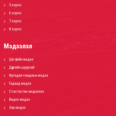
5 хороо
6 хороо
7 хороо
8 хороо
Мэдээлэл
Цаг үеийн мэдээ
Дүүргийн шуурхай
Өргөдөл гомдлын мэдээ
Гадаад мэдээ
Стастистик мэдээлэл
Видео мэдээ
Зар мэдээ