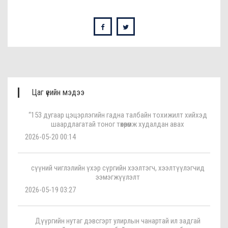
Цаг үеийн мэдээ
“153 дугаар цэцэрлэгийн гадна талбайн тохижилт хийхэд
шаардлагатай тоног төхөөрөмж худалдан авах
2026-05-20 00:14
сүүний чиглэлийн үхэр сүргийн хээлтэгч, хээлтүүлэгчид
ээмэгжүүлэлт
2026-05-19 03:27
Дүүргийн нутаг дэвсгэрт улирлын чанартай ил задгай