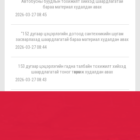
Автобусны буудлын тохижилт хийхэд шаардлагатай
бараа материал худалдан авах
2026-03-27 08:45
“152 дугаар цэцэрлэгийн дотоод сантехникийн шугам
засварлахад шаардлагатай бараа материал худалдан авах
2026-03-27 08:44
153 дугаар цэцэрлэгийн гадна талбайн тохижилт хийхэд
шаардлагатай тоног төхөөрөмж худалдан авах
2026-03-27 08:43