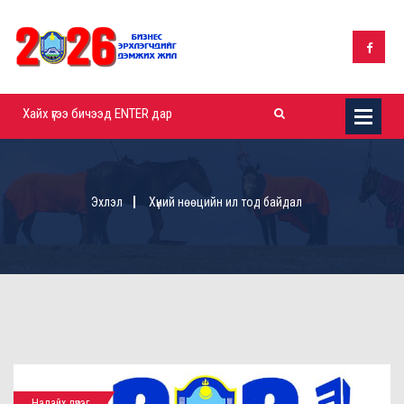
Эхлэл
Хүний нөөцийн ил тод байдал
Налайх дүүрэг