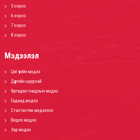
5 хороо
6 хороо
7 хороо
8 хороо
Мэдээлэл
Цаг үеийн мэдээ
Дүүргийн шуурхай
Өргөдөл гомдлын мэдээ
Гадаад мэдээ
Стастистик мэдээлэл
Видео мэдээ
Зар мэдээ