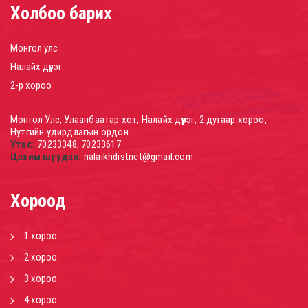
Холбоо барих
Монгол улс
Налайх дүүрэг
2-р хороо
Монгол Улс, Улаанбаатар хот, Налайх дүүрэг, 2 дугаар хороо,
Нутгийн удирдлагын ордон
Утас:
70233348, 70233617
Цахим шуудан:
nalaikhdistrict@gmail.com
Хороод
1 хороо
2 хороо
3 хороо
4 хороо