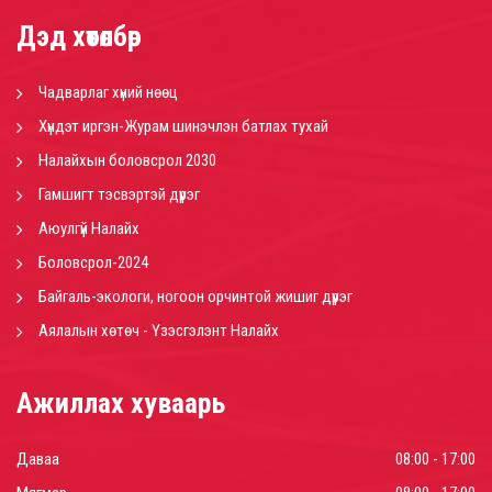
Дэд хөтөлбөр
Чадварлаг хүний нөөц
Хүндэт иргэн-Журам шинэчлэн батлах тухай
Налайхын боловсрол 2030
Гамшигт тэсвэртэй дүүрэг
Аюулгүй Налайх
Боловсрол-2024
Байгаль-экологи, ногоон орчинтой жишиг дүүрэг
Аялалын хөтөч - Үзэсгэлэнт Налайх
Ажиллах хуваарь
Даваа
08:00 - 17:00