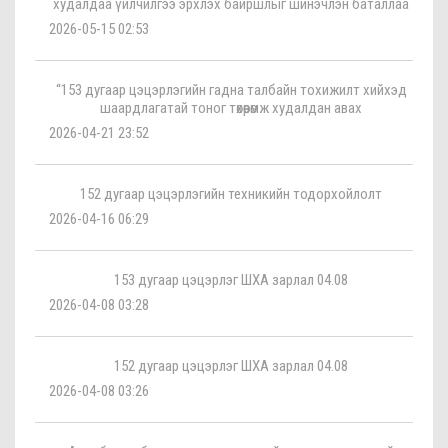
худалдаа үйлчилгээ эрхлэх байршлыг шинэчлэн баталлаа
2026-05-15 02:53
“153 дугаар цэцэрлэгийн гадна талбайн тохижилт хийхэд
шаардлагатай тоног төхөөрөмж худалдан авах
2026-04-21 23:52
152 дугаар цэцэрлэгийн техникийн тодорхойлолт
2026-04-16 06:29
153 дугаар цэцэрлэг ШХА зарлал 04.08
2026-04-08 03:28
152 дугаар цэцэрлэг ШХА зарлал 04.08
2026-04-08 03:26