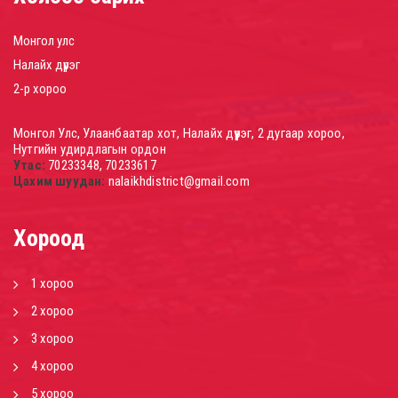
Монгол улс
Налайх дүүрэг
2-р хороо
Монгол Улс, Улаанбаатар хот, Налайх дүүрэг, 2 дугаар хороо,
Нутгийн удирдлагын ордон
Утас:
70233348, 70233617
Цахим шуудан:
nalaikhdistrict@gmail.com
Хороод
1 хороо
2 хороо
3 хороо
4 хороо
5 хороо