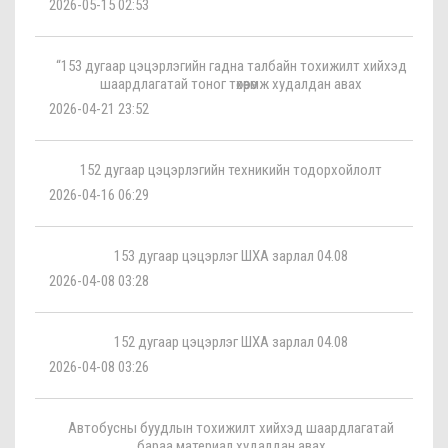
2026-05-15 02:53
“153 дугаар цэцэрлэгийн гадна талбайн тохижилт хийхэд
шаардлагатай тоног төхөөрөмж худалдан авах
2026-04-21 23:52
152 дугаар цэцэрлэгийн техникийн тодорхойлолт
2026-04-16 06:29
153 дугаар цэцэрлэг ШХА зарлал 04.08
2026-04-08 03:28
152 дугаар цэцэрлэг ШХА зарлал 04.08
2026-04-08 03:26
Автобусны буудлын тохижилт хийхэд шаардлагатай
бараа материал худалдан авах