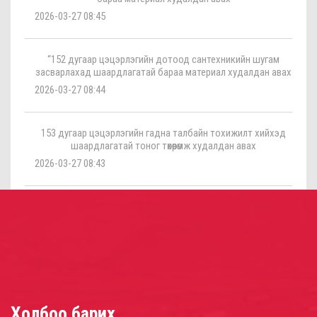
2026-03-27 08:45
“152 дугаар цэцэрлэгийн дотоод сантехникийн шугам
засварлахад шаардлагатай бараа материал худалдан авах
2026-03-27 08:44
153 дугаар цэцэрлэгийн гадна талбайн тохижилт хийхэд
шаардлагатай тоног төхөөрөмж худалдан авах
2026-03-27 08:43
Холбоо барих