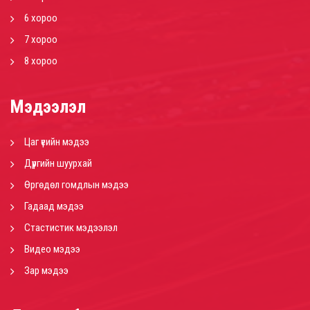
6 хороо
7 хороо
8 хороо
Мэдээлэл
Цаг үеийн мэдээ
Дүүргийн шуурхай
Өргөдөл гомдлын мэдээ
Гадаад мэдээ
Стастистик мэдээлэл
Видео мэдээ
Зар мэдээ