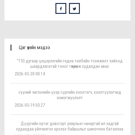
Цаг үеийн мэдээ
“153 дугаар цэцэрлэгийн гадна талбайн тохижилт хийхэд
шаардлагатай тоног төхөөрөмж худалдан авах
2026-05-20 00:14
сүүний чиглэлийн үхэр сүргийн хээлтэгч, хээлтүүлэгчид
ээмэгжүүлэлт
2026-05-19 03:27
Дүүргийн нутаг дэвсгэрт улирлын чанартай ил задгай
худалдаа үйлчилгээ эрхлэх байршлыг шинэчлэн баталлаа