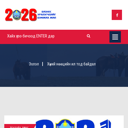
Эхлэл
Хүний нөөцийн ил тод байдал
Налайх дүүрэг