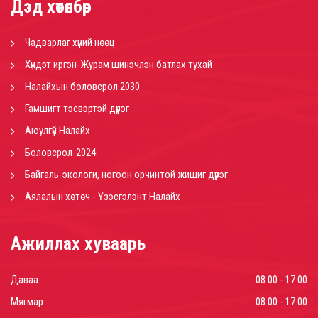
Дэд хөтөлбөр
Чадварлаг хүний нөөц
Хүндэт иргэн-Журам шинэчлэн батлах тухай
Налайхын боловсрол 2030
Гамшигт тэсвэртэй дүүрэг
Аюулгүй Налайх
Боловсрол-2024
Байгаль-экологи, ногоон орчинтой жишиг дүүрэг
Аялалын хөтөч - Үзэсгэлэнт Налайх
Ажиллах хуваарь
Даваа
08:00 - 17:00
Мягмар
08:00 - 17:00