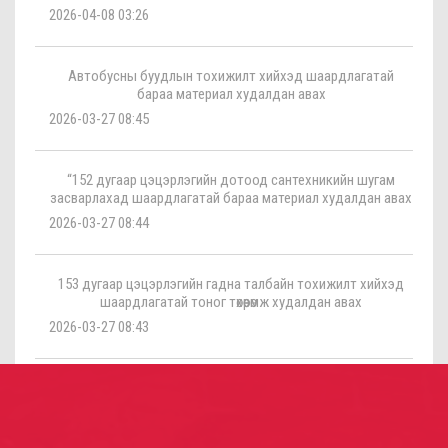
2026-04-08 03:26
Автобусны буудлын тохижилт хийхэд шаардлагатай
бараа материал худалдан авах
2026-03-27 08:45
“152 дугаар цэцэрлэгийн дотоод сантехникийн шугам
засварлахад шаардлагатай бараа материал худалдан авах
2026-03-27 08:44
153 дугаар цэцэрлэгийн гадна талбайн тохижилт хийхэд
шаардлагатай тоног төхөөрөмж худалдан авах
2026-03-27 08:43