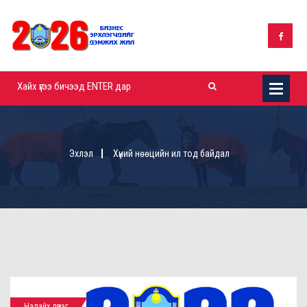
Эхлэл
Хүний нөөцийн ил тод байдал
Налайх дүүрэг