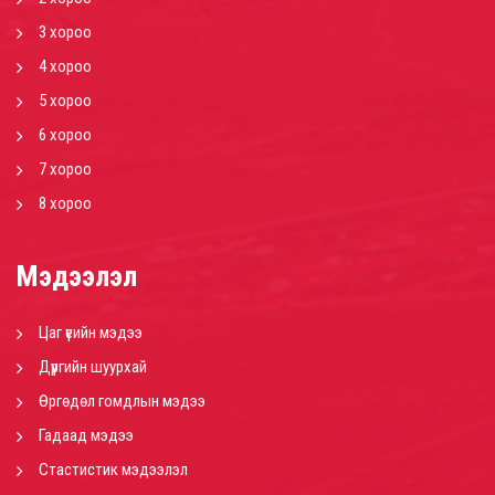
3 хороо
4 хороо
5 хороо
6 хороо
7 хороо
8 хороо
Мэдээлэл
Цаг үеийн мэдээ
Дүүргийн шуурхай
Өргөдөл гомдлын мэдээ
Гадаад мэдээ
Стастистик мэдээлэл