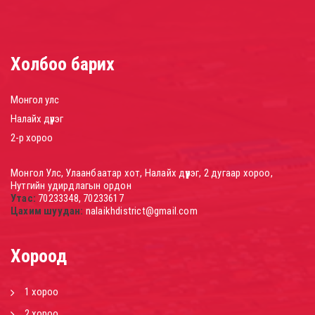
Холбоо барих
Монгол улс
Налайх дүүрэг
2-р хороо
Монгол Улс, Улаанбаатар хот, Налайх дүүрэг, 2 дугаар хороо,
Нутгийн удирдлагын ордон
Утас:
70233348, 70233617
Цахим шуудан:
nalaikhdistrict@gmail.com
Хороод
1 хороо
2 хороо