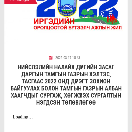
2022-03-17 15:43
НИЙСЛЭЛИЙН НАЛАЙХ ДҮҮРГИЙН ЗАСАГ
ДАРГЫН ТАМГЫН ГАЗРЫН ХЭЛТЭС,
ТАСГААС 2022 ОНД ДҮҮРЭГТ ЗОХИОН
БАЙГУУЛАХ БОЛОН ТАМГЫН ГАЗРЫН АЛБАН
ХААГЧДЫГ СУРГАЖ, ХӨГЖҮҮЛЭХ СУРГАЛТЫН
НЭГДСЭН ТӨЛӨВЛӨГӨӨ