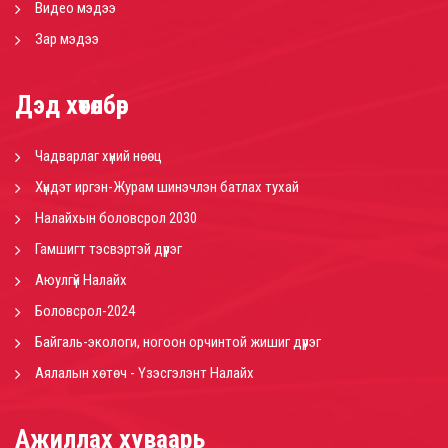
Видео мэдээ
Зар мэдээ
Дэд хөтөлбөр
Чадварлаг хүний нөөц
Хүндэт иргэн-Журам шинэчлэн батлах тухай
Налайхын боловсрол 2030
Гамшигт тэсвэртэй дүүрэг
Аюулгүй Налайх
Боловсрол-2024
Байгаль-экологи, ногоон орчинтой жишиг дүүрэг
Аялалын хөтөч - Үзэсгэлэнт Налайх
Ажиллах хуваарь