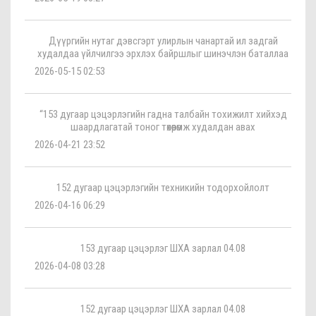
Дүүргийн нутаг дэвсгэрт улирлын чанартай ил задгай
худалдаа үйлчилгээ эрхлэх байршлыг шинэчлэн баталлаа
2026-05-15 02:53
“153 дугаар цэцэрлэгийн гадна талбайн тохижилт хийхэд
шаардлагатай тоног төхөөрөмж худалдан авах
2026-04-21 23:52
152 дугаар цэцэрлэгийн техникийн тодорхойлолт
2026-04-16 06:29
153 дугаар цэцэрлэг ШХА зарлал 04.08
2026-04-08 03:28
152 дугаар цэцэрлэг ШХА зарлал 04.08