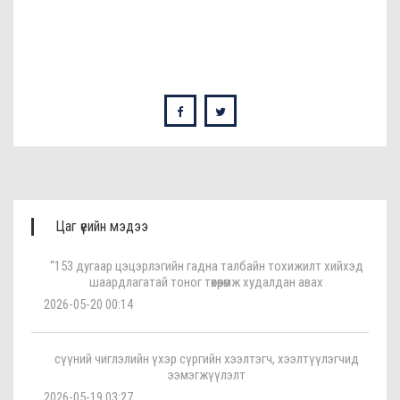
Цаг үеийн мэдээ
“153 дугаар цэцэрлэгийн гадна талбайн тохижилт хийхэд
шаардлагатай тоног төхөөрөмж худалдан авах
2026-05-20 00:14
сүүний чиглэлийн үхэр сүргийн хээлтэгч, хээлтүүлэгчид
ээмэгжүүлэлт
2026-05-19 03:27