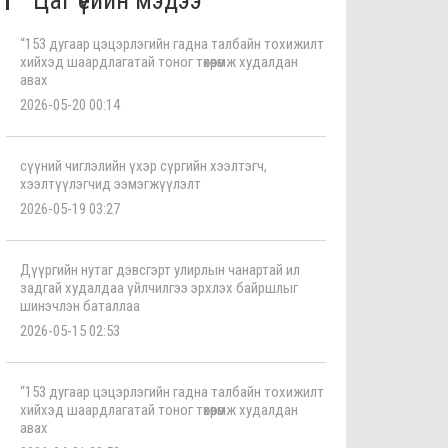
Цаг үеийн мэдээ
“153 дугаар цэцэрлэгийн гадна талбайн тохижилт
хийхэд шаардлагатай тоног төхөөрөмж худалдан
авах
2026-05-20 00:14
сүүний чиглэлийн үхэр сүргийн хээлтэгч,
хээлтүүлэгчид ээмэгжүүлэлт
2026-05-19 03:27
Дүүргийн нутаг дэвсгэрт улирлын чанартай ил
задгай худалдаа үйлчилгээ эрхлэх байршлыг
шинэчлэн баталлаа
2026-05-15 02:53
“153 дугаар цэцэрлэгийн гадна талбайн тохижилт
хийхэд шаардлагатай тоног төхөөрөмж худалдан
авах