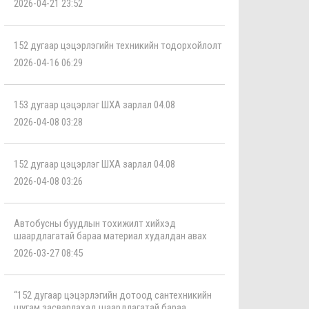
2026-04-21 23:52
152 дугаар цэцэрлэгийн техникийн тодорхойлолт
2026-04-16 06:29
153 дугаар цэцэрлэг ШХА зарлал 04.08
2026-04-08 03:28
152 дугаар цэцэрлэг ШХА зарлал 04.08
2026-04-08 03:26
Автобусны буудлын тохижилт хийхэд
шаардлагатай бараа материал худалдан авах
2026-03-27 08:45
“152 дугаар цэцэрлэгийн дотоод сантехникийн
шугам засварлахад шаардлагатай бараа