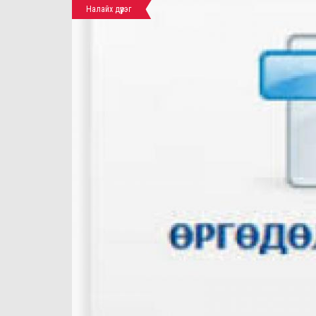
Налайх дүүрэг