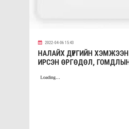
2022-04-06 15:43
НАЛАЙХ ДҮҮРГИЙН ХЭМЖЭЭН
ИРСЭН ӨРГӨДӨЛ, ГОМДЛЫ