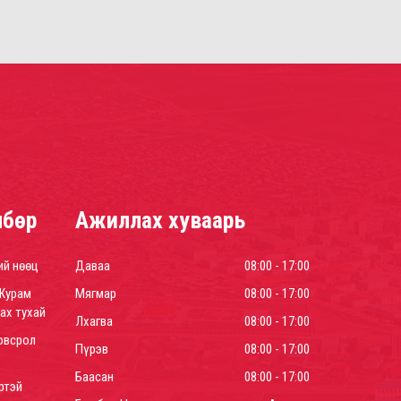
лбөр
Ажиллах хуваарь
ий нөөц
Даваа
08:00 - 17:00
Журам
Мягмар
08:00 - 17:00
ах тухай
Лхагва
08:00 - 17:00
овсрол
Пүрэв
08:00 - 17:00
Баасан
08:00 - 17:00
ртэй