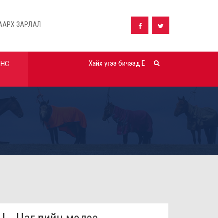
Л
Дүүргийн орон нутгийн хөрөнгө оруулалтаар хэрэгжүүлэх: "...
АНС