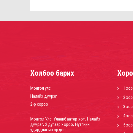
Холбоо барих
Хоро
Монгол улс
1 хо
Налайх дүүрэг
2 хо
2-р хороо
3 хо
4 хо
Монгол Улс, Улаанбаатар хот, Налайх
дүүрэг, 2 дугаар хороо, Нутгийн
5 хо
удирдлагын ордон