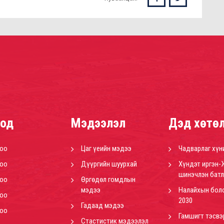
од
Мэдээлэл
Дэд хөтө
роо
Цаг үеийн мэдээ
Чадварлаг хүн
роо
Дүүргийн шуурхай
Хүндэт иргэн-
шинэчлэн батл
роо
Өргөдөл гомдлын
мэдээ
Налайхын бол
роо
2030
Гадаад мэдээ
роо
Гамшигт тэсвэ
Стастистик мэдээлэл