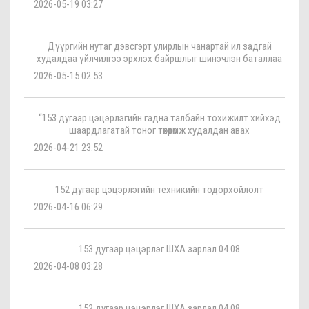
2026-05-19 03:27
Дүүргийн нутаг дэвсгэрт улирлын чанартай ил задгай
худалдаа үйлчилгээ эрхлэх байршлыг шинэчлэн баталлаа
2026-05-15 02:53
“153 дугаар цэцэрлэгийн гадна талбайн тохижилт хийхэд
шаардлагатай тоног төхөөрөмж худалдан авах
2026-04-21 23:52
152 дугаар цэцэрлэгийн техникийн тодорхойлолт
2026-04-16 06:29
153 дугаар цэцэрлэг ШХА зарлал 04.08
2026-04-08 03:28
152 дугаар цэцэрлэг ШХА зарлал 04.08