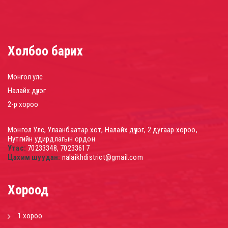
Холбоо барих
Монгол улс
Налайх дүүрэг
2-р хороо
Монгол Улс, Улаанбаатар хот, Налайх дүүрэг, 2 дугаар хороо,
Нутгийн удирдлагын ордон
Утас:
70233348, 70233617
Цахим шуудан:
nalaikhdistrict@gmail.com
Хороод
1 хороо