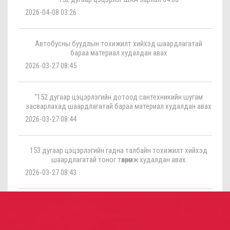
2026-04-08 03:26
Автобусны буудлын тохижилт хийхэд шаардлагатай
бараа материал худалдан авах
2026-03-27 08:45
“152 дугаар цэцэрлэгийн дотоод сантехникийн шугам
засварлахад шаардлагатай бараа материал худалдан авах
2026-03-27 08:44
153 дугаар цэцэрлэгийн гадна талбайн тохижилт хийхэд
шаардлагатай тоног төхөөрөмж худалдан авах
2026-03-27 08:43