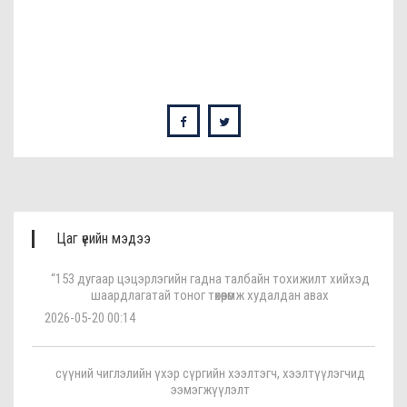
Цаг үеийн мэдээ
“153 дугаар цэцэрлэгийн гадна талбайн тохижилт хийхэд
шаардлагатай тоног төхөөрөмж худалдан авах
2026-05-20 00:14
сүүний чиглэлийн үхэр сүргийн хээлтэгч, хээлтүүлэгчид
ээмэгжүүлэлт