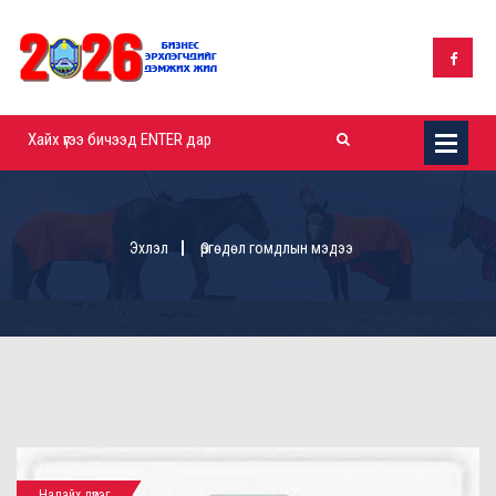
Эхлэл
Өргөдөл гомдлын мэдээ
Налайх дүүрэг