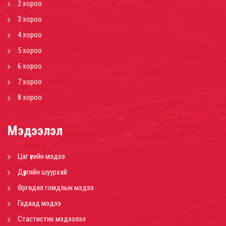
2 хороо
3 хороо
4 хороо
5 хороо
6 хороо
7 хороо
8 хороо
Мэдээлэл
Цаг үеийн мэдээ
Дүүргийн шуурхай
Өргөдөл гомдлын мэдээ
Гадаад мэдээ
Стастистик мэдээлэл