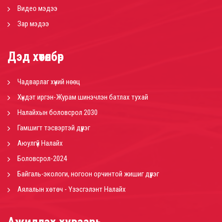
Видео мэдээ
Зар мэдээ
Дэд хөтөлбөр
Чадварлаг хүний нөөц
Хүндэт иргэн-Журам шинэчлэн батлах тухай
Налайхын боловсрол 2030
Гамшигт тэсвэртэй дүүрэг
Аюулгүй Налайх
Боловсрол-2024
Байгаль-экологи, ногоон орчинтой жишиг дүүрэг
Аялалын хөтөч - Үзэсгэлэнт Налайх
Ажиллах хуваарь