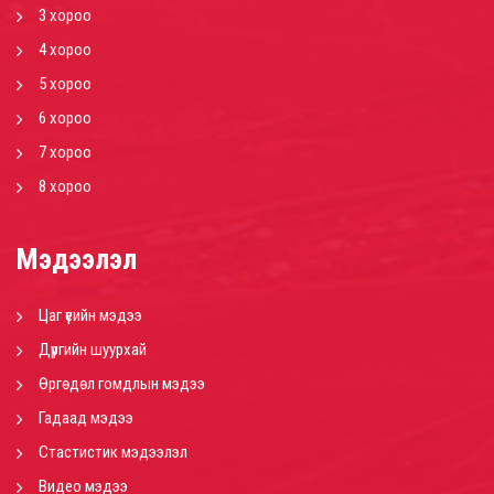
3 хороо
4 хороо
5 хороо
6 хороо
7 хороо
8 хороо
Мэдээлэл
Цаг үеийн мэдээ
Дүүргийн шуурхай
Өргөдөл гомдлын мэдээ
Гадаад мэдээ
Стастистик мэдээлэл
Видео мэдээ