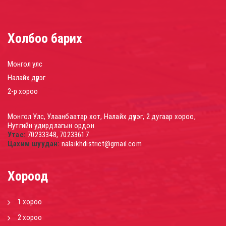
Холбоо барих
Монгол улс
Налайх дүүрэг
2-р хороо
Монгол Улс, Улаанбаатар хот, Налайх дүүрэг, 2 дугаар хороо,
Нутгийн удирдлагын ордон
Утас:
70233348, 70233617
Цахим шуудан:
nalaikhdistrict@gmail.com
Хороод
1 хороо
2 хороо