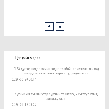
Цаг үеийн мэдээ
“153 дугаар цэцэрлэгийн гадна талбайн тохижилт хийхэд
шаардлагатай тоног төхөөрөмж худалдан авах
2026-05-20 00:14
сүүний чиглэлийн үхэр сүргийн хээлтэгч, хээлтүүлэгчид
ээмэгжүүлэлт
2026-05-19 03:27