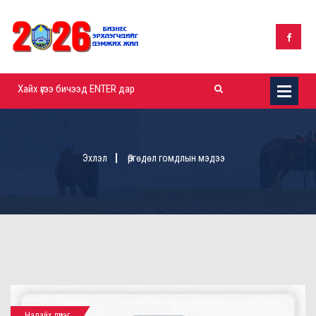
Эхлэл
Өргөдөл гомдлын мэдээ
Налайх дүүрэг