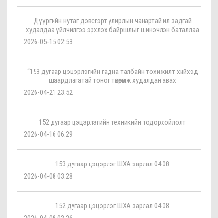
Дүүргийн нутаг дэвсгэрт улирлын чанартай ил задгай
худалдаа үйлчилгээ эрхлэх байршлыг шинэчлэн баталлаа
2026-05-15 02:53
“153 дугаар цэцэрлэгийн гадна талбайн тохижилт хийхэд
шаардлагатай тоног төхөөрөмж худалдан авах
2026-04-21 23:52
152 дугаар цэцэрлэгийн техникийн тодорхойлолт
2026-04-16 06:29
153 дугаар цэцэрлэг ШХА зарлал 04.08
2026-04-08 03:28
152 дугаар цэцэрлэг ШХА зарлал 04.08
2026-04-08 03:26