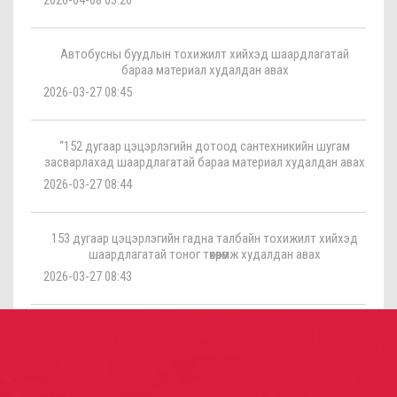
Автобусны буудлын тохижилт хийхэд шаардлагатай
бараа материал худалдан авах
2026-03-27 08:45
“152 дугаар цэцэрлэгийн дотоод сантехникийн шугам
засварлахад шаардлагатай бараа материал худалдан авах
2026-03-27 08:44
153 дугаар цэцэрлэгийн гадна талбайн тохижилт хийхэд
шаардлагатай тоног төхөөрөмж худалдан авах
2026-03-27 08:43