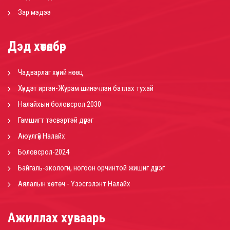
Зар мэдээ
Дэд хөтөлбөр
Чадварлаг хүний нөөц
Хүндэт иргэн-Журам шинэчлэн батлах тухай
Налайхын боловсрол 2030
Гамшигт тэсвэртэй дүүрэг
Аюулгүй Налайх
Боловсрол-2024
Байгаль-экологи, ногоон орчинтой жишиг дүүрэг
Аялалын хөтөч - Үзэсгэлэнт Налайх
Ажиллах хуваарь