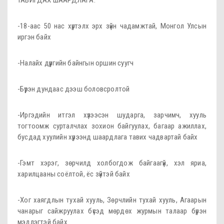
ТАВИГДАХ ШААРДЛАГА:
-18-аас 50 нас хүртэлх эрх зүйн чадамжтай, Монгол Улсын
иргэн байх
-Налайх дүүргийн байнгын оршин суугч
-Бүрэн дундаас дээш боловсролтой
-Иргэдийн итгэл хүлээсэн шударга, зарчимч, хууль
тогтоомж сурталчлах зохион байгуулах, багаар ажиллах,
бусдад хуулийн хүрээнд шаардлага тавих чадвартай байх
-Гэмт хэрэг, зөрчилд холбогдож байгаагүй, хэл яриа,
харилцааны соёлтой, ёс зүйтэй байх
-Хог хаягдлын тухай хууль, Зөрчлийн тухай хууль, Агаарын
чанарыг сайжруулах бүсэд мөрдөх журмын талаар бүрэн
мэдлэгтэй байх