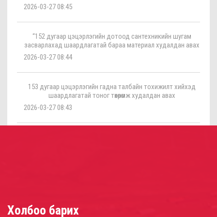
2026-03-27 08:45
“152 дугаар цэцэрлэгийн дотоод сантехникийн шугам
засварлахад шаардлагатай бараа материал худалдан авах
2026-03-27 08:44
153 дугаар цэцэрлэгийн гадна талбайн тохижилт хийхэд
шаардлагатай тоног төхөөрөмж худалдан авах
2026-03-27 08:43
Холбоо барих