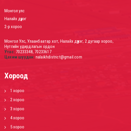
Монгол улс
Налайх дүүрэг
2-р хороо
Монгол Улс, Улаанбаатар хот, Налайх дүүрэг, 2 дугаар хороо,
Нутгийн удирдлагын ордон
Утас:
70233348, 70233617
Цахим шуудан:
nalaikhdistrict@gmail.com
Хороод
1 хороо
2 хороо
3 хороо
4 хороо
5 хороо