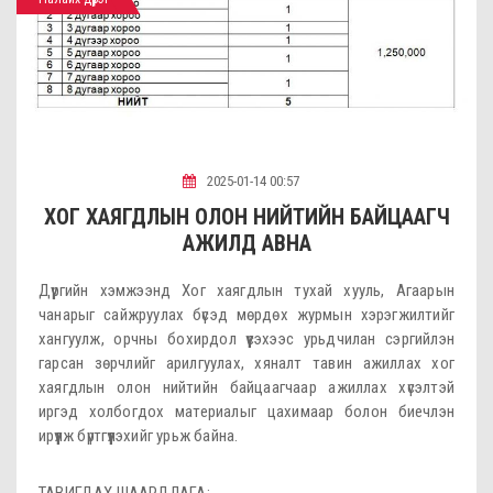
2025-01-14 00:57
ХОГ ХАЯГДЛЫН ОЛОН НИЙТИЙН БАЙЦААГЧ
АЖИЛД АВНА
Дүүргийн хэмжээнд Хог хаягдлын тухай хууль, Агаарын
чанарыг сайжруулах бүсэд мөрдөх журмын хэрэгжилтийг
хангуулж, орчны бохирдол үүсэхээс урьдчилан сэргийлэн
гарсан зөрчлийг арилгуулах, хяналт тавин ажиллах хог
хаягдлын олон нийтийн байцаагчаар ажиллах хүсэлтэй
иргэд холбогдох материалыг цахимаар болон биечлэн
ирүүлж бүртгүүлэхийг урьж байна.