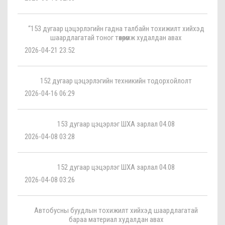
“153 дугаар цэцэрлэгийн гадна талбайн тохижилт хийхэд
шаардлагатай тоног төхөөрөмж худалдан авах
2026-04-21 23:52
152 дугаар цэцэрлэгийн техникийн тодорхойлолт
2026-04-16 06:29
153 дугаар цэцэрлэг ШХА зарлал 04.08
2026-04-08 03:28
152 дугаар цэцэрлэг ШХА зарлал 04.08
2026-04-08 03:26
Автобусны буудлын тохижилт хийхэд шаардлагатай
бараа материал худалдан авах