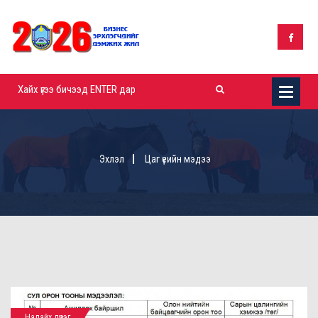
Эхлэл
Цаг үеийн мэдээ
Налайх дүүрэг