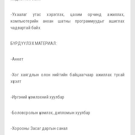
-Ухаалаг утас хэрэглэх, цахим орчинд ажиллах,
компьютерийн анхан шатны программуудыг ашиглах
чадвартай байх.
БҮРДҮҮЛЭХ МАТЕРИАЛ:
-Анкет
-Хог хаягдлын олон нийтийн байцаагчаар ажиллах тухай
хүсэлт
-Иргэний үнэмлэхний хуулбар
-Боловсролын үнэмлэх, дипломын хуулбар
-Хорооны Засаг даргын санал