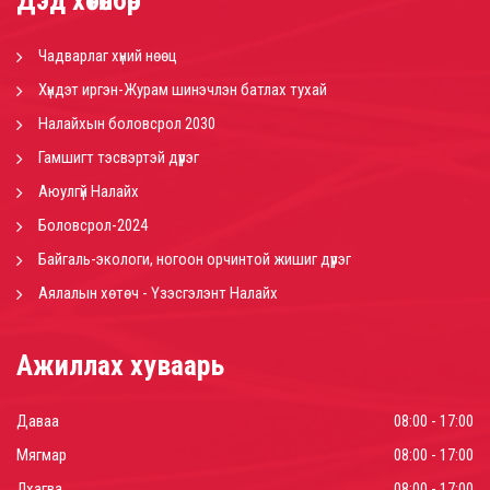
Дэд хөтөлбөр
Чадварлаг хүний нөөц
Хүндэт иргэн-Журам шинэчлэн батлах тухай
Налайхын боловсрол 2030
Гамшигт тэсвэртэй дүүрэг
Аюулгүй Налайх
Боловсрол-2024
Байгаль-экологи, ногоон орчинтой жишиг дүүрэг
Аялалын хөтөч - Үзэсгэлэнт Налайх
Ажиллах хуваарь
Даваа
08:00 - 17:00
Мягмар
08:00 - 17:00
Лхагва
08:00 - 17:00