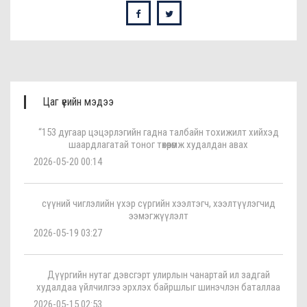
Цаг үеийн мэдээ
“153 дугаар цэцэрлэгийн гадна талбайн тохижилт хийхэд
шаардлагатай тоног төхөөрөмж худалдан авах
2026-05-20 00:14
сүүний чиглэлийн үхэр сүргийн хээлтэгч, хээлтүүлэгчид
ээмэгжүүлэлт
2026-05-19 03:27
Дүүргийн нутаг дэвсгэрт улирлын чанартай ил задгай
худалдаа үйлчилгээ эрхлэх байршлыг шинэчлэн баталлаа
2026-05-15 02:53