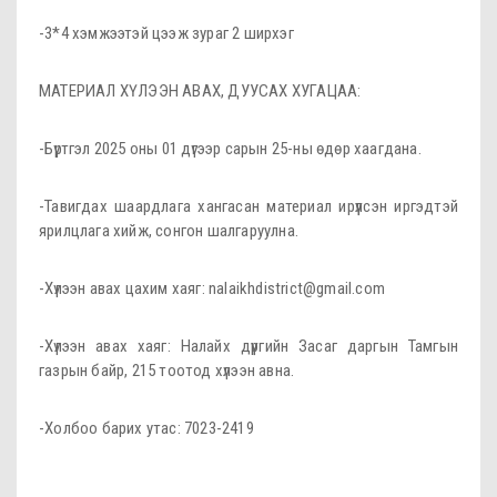
-3*4 хэмжээтэй цээж зураг 2 ширхэг
МАТЕРИАЛ ХҮЛЭЭН АВАХ, ДУУСАХ ХУГАЦАА:
-Бүртгэл 2025 оны 01 дүгээр сарын 25-ны өдөр хаагдана.
-Тавигдах шаардлага хангасан материал ирүүлсэн иргэдтэй
ярилцлага хийж, сонгон шалгаруулна.
-Хүлээн авах цахим хаяг: nalaikhdistrict@gmail.com
-Хүлээн авах хаяг: Налайх дүүргийн Засаг даргын Тамгын
газрын байр, 215 тоотод хүлээн авна.
-Холбоо барих утас: 7023-2419