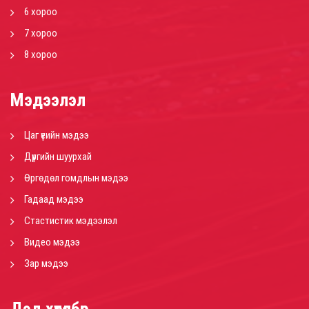
6 хороо
7 хороо
8 хороо
Мэдээлэл
Цаг үеийн мэдээ
Дүүргийн шуурхай
Өргөдөл гомдлын мэдээ
Гадаад мэдээ
Стастистик мэдээлэл
Видео мэдээ
Зар мэдээ