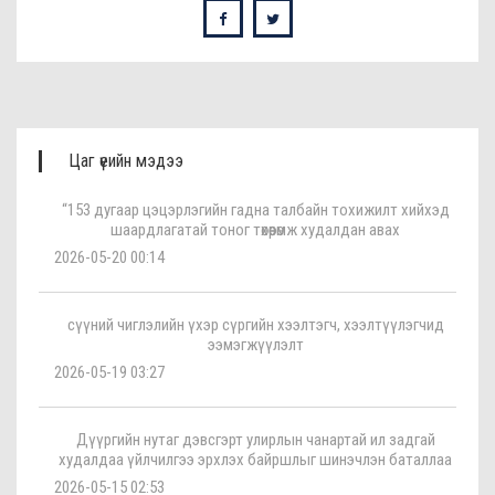
Цаг үеийн мэдээ
“153 дугаар цэцэрлэгийн гадна талбайн тохижилт хийхэд
шаардлагатай тоног төхөөрөмж худалдан авах
2026-05-20 00:14
сүүний чиглэлийн үхэр сүргийн хээлтэгч, хээлтүүлэгчид
ээмэгжүүлэлт
2026-05-19 03:27
Дүүргийн нутаг дэвсгэрт улирлын чанартай ил задгай
худалдаа үйлчилгээ эрхлэх байршлыг шинэчлэн баталлаа
2026-05-15 02:53