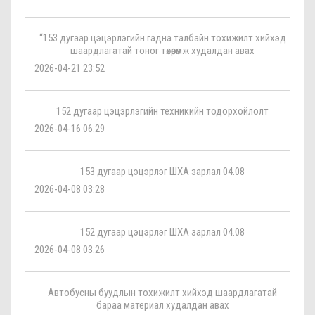
“153 дугаар цэцэрлэгийн гадна талбайн тохижилт хийхэд
шаардлагатай тоног төхөөрөмж худалдан авах
2026-04-21 23:52
152 дугаар цэцэрлэгийн техникийн тодорхойлолт
2026-04-16 06:29
153 дугаар цэцэрлэг ШХА зарлал 04.08
2026-04-08 03:28
152 дугаар цэцэрлэг ШХА зарлал 04.08
2026-04-08 03:26
Автобусны буудлын тохижилт хийхэд шаардлагатай
бараа материал худалдан авах