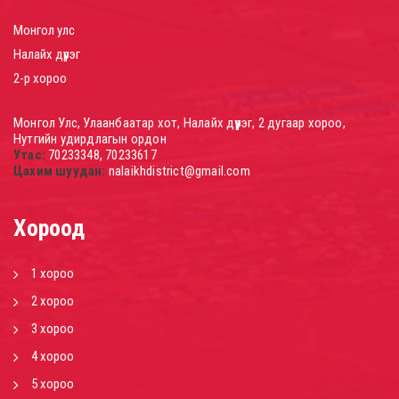
Монгол улс
Налайх дүүрэг
2-р хороо
Монгол Улс, Улаанбаатар хот, Налайх дүүрэг, 2 дугаар хороо,
Нутгийн удирдлагын ордон
Утас:
70233348, 70233617
Цахим шуудан:
nalaikhdistrict@gmail.com
Хороод
1 хороо
2 хороо
3 хороо
4 хороо
5 хороо