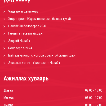
Чадварлаг хүний нөөц
Хүндэт иргэн-Журам шинэчлэн батлах тухай
Налайхын боловсрол 2030
Гамшигт тэсвэртэй дүүрэг
Аюулгүй Налайх
Боловсрол-2024
Байгаль-экологи, ногоон орчинтой жишиг дүүрэг
Аялалын хөтөч - Үзэсгэлэнт Налайх
Ажиллах хуваарь
Даваа
08:00 - 17:00
Мягмар
08:00 - 17:00
Лхагва
08:00 - 17:00