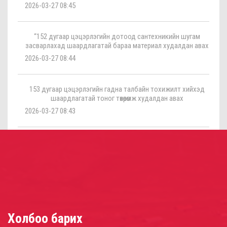
2026-03-27 08:45
“152 дугаар цэцэрлэгийн дотоод сантехникийн шугам
засварлахад шаардлагатай бараа материал худалдан авах
2026-03-27 08:44
153 дугаар цэцэрлэгийн гадна талбайн тохижилт хийхэд
шаардлагатай тоног төхөөрөмж худалдан авах
2026-03-27 08:43
Холбоо барих