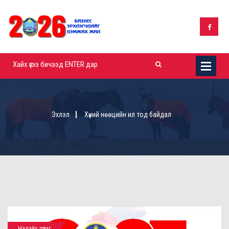
Эхлэл
Хүний нөөцийн ил тод байдал
Налайх дүүрэг