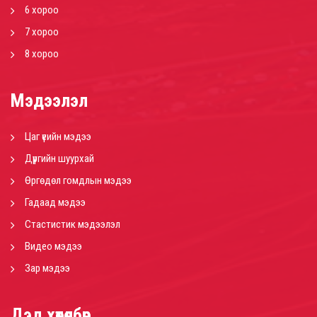
6 хороо
7 хороо
8 хороо
Мэдээлэл
Цаг үеийн мэдээ
Дүүргийн шуурхай
Өргөдөл гомдлын мэдээ
Гадаад мэдээ
Стастистик мэдээлэл
Видео мэдээ
Зар мэдээ
Дэд хөтөлбөр