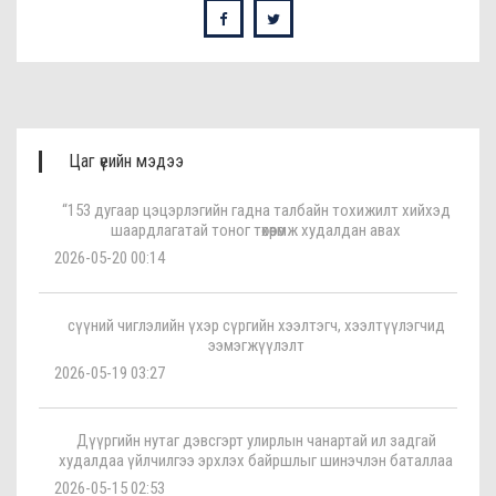
Цаг үеийн мэдээ
“153 дугаар цэцэрлэгийн гадна талбайн тохижилт хийхэд
шаардлагатай тоног төхөөрөмж худалдан авах
2026-05-20 00:14
сүүний чиглэлийн үхэр сүргийн хээлтэгч, хээлтүүлэгчид
ээмэгжүүлэлт
2026-05-19 03:27
Дүүргийн нутаг дэвсгэрт улирлын чанартай ил задгай
худалдаа үйлчилгээ эрхлэх байршлыг шинэчлэн баталлаа
2026-05-15 02:53