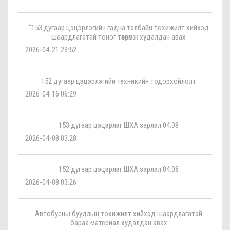
“153 дугаар цэцэрлэгийн гадна талбайн тохижилт хийхэд
шаардлагатай тоног төхөөрөмж худалдан авах
2026-04-21 23:52
152 дугаар цэцэрлэгийн техникийн тодорхойлолт
2026-04-16 06:29
153 дугаар цэцэрлэг ШХА зарлал 04.08
2026-04-08 03:28
152 дугаар цэцэрлэг ШХА зарлал 04.08
2026-04-08 03:26
Автобусны буудлын тохижилт хийхэд шаардлагатай
бараа материал худалдан авах