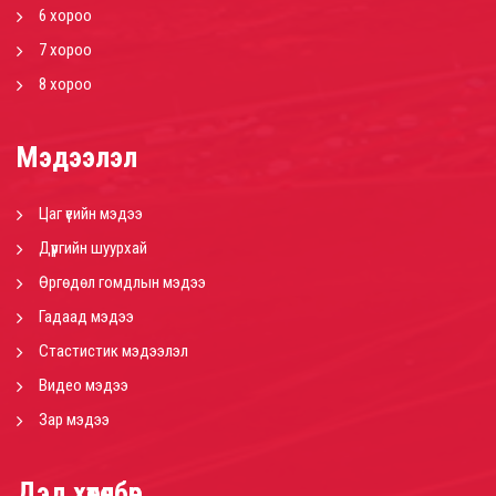
6 хороо
7 хороо
8 хороо
Мэдээлэл
Цаг үеийн мэдээ
Дүүргийн шуурхай
Өргөдөл гомдлын мэдээ
Гадаад мэдээ
Стастистик мэдээлэл
Видео мэдээ
Зар мэдээ
Дэд хөтөлбөр