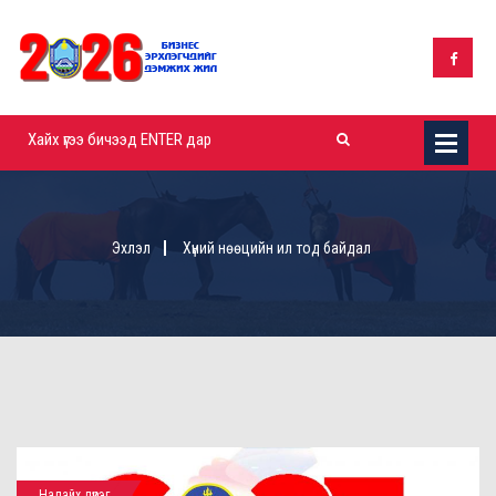
Эхлэл
Хүний нөөцийн ил тод байдал
Налайх дүүрэг