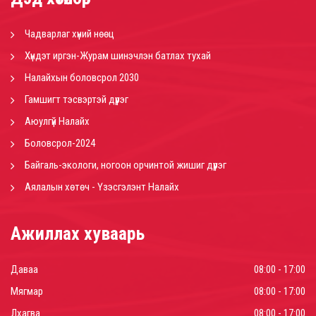
Чадварлаг хүний нөөц
Хүндэт иргэн-Журам шинэчлэн батлах тухай
Налайхын боловсрол 2030
Гамшигт тэсвэртэй дүүрэг
Аюулгүй Налайх
Боловсрол-2024
Байгаль-экологи, ногоон орчинтой жишиг дүүрэг
Аялалын хөтөч - Үзэсгэлэнт Налайх
Ажиллах хуваарь
Даваа
08:00 - 17:00
Мягмар
08:00 - 17:00
Лхагва
08:00 - 17:00