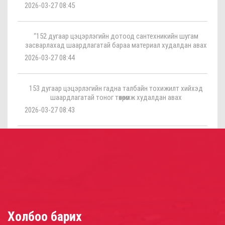
2026-03-27 08:45
“152 дугаар цэцэрлэгийн дотоод сантехникийн шугам
засварлахад шаардлагатай бараа материал худалдан авах
2026-03-27 08:44
153 дугаар цэцэрлэгийн гадна талбайн тохижилт хийхэд
шаардлагатай тоног төхөөрөмж худалдан авах
2026-03-27 08:43
Холбоо барих