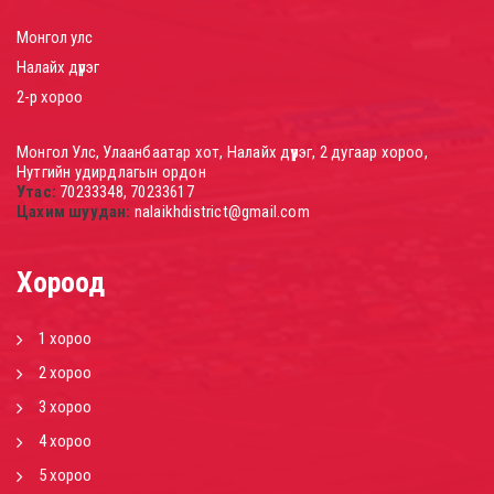
Монгол улс
Налайх дүүрэг
2-р хороо
Монгол Улс, Улаанбаатар хот, Налайх дүүрэг, 2 дугаар хороо,
Нутгийн удирдлагын ордон
Утас:
70233348, 70233617
Цахим шуудан:
nalaikhdistrict@gmail.com
Хороод
1 хороо
2 хороо
3 хороо
4 хороо
5 хороо