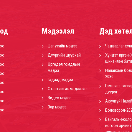
од
Мэдээлэл
Дэд хөтө
роо
Цаг үеийн мэдээ
Чадварлаг хүн
роо
Дүүргийн шуурхай
Хүндэт иргэн-
шинэчлэн батл
роо
Өргөдөл гомдлын
мэдээ
Налайхын бол
роо
2030
Гадаад мэдээ
роо
Гамшигт тэсвэ
Стастистик мэдээлэл
роо
дүүрэг
Видео мэдээ
роо
Аюулгүй Нала
Зар мэдээ
роо
Боловсрол-20
Байгаль-эколо
ногоон орчинт
жишиг дүүрэг