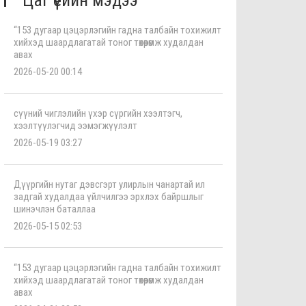
Цаг үеийн мэдээ
“153 дугаар цэцэрлэгийн гадна талбайн тохижилт
хийхэд шаардлагатай тоног төхөөрөмж худалдан
авах
2026-05-20 00:14
сүүний чиглэлийн үхэр сүргийн хээлтэгч,
хээлтүүлэгчид ээмэгжүүлэлт
2026-05-19 03:27
Дүүргийн нутаг дэвсгэрт улирлын чанартай ил
задгай худалдаа үйлчилгээ эрхлэх байршлыг
шинэчлэн баталлаа
2026-05-15 02:53
“153 дугаар цэцэрлэгийн гадна талбайн тохижилт
хийхэд шаардлагатай тоног төхөөрөмж худалдан
авах