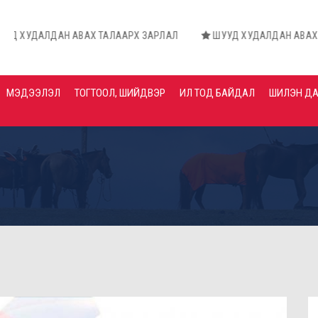
Н АВАХ ТАЛААРХ ЗАРЛАЛ
ШУУД ХУДАЛДАН АВАХ ТАЛААРХ ЗА
МЭДЭЭЛЭЛ
ТОГТООЛ, ШИЙДВЭР
ИЛ ТОД БАЙДАЛ
ШИЛЭН Д