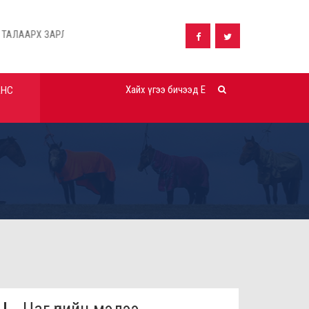
РЛАЛ
Дүүргийн орон нутгийн хөрөнгө оруулалтаар хэрэгжүүлэх: "...
АНС