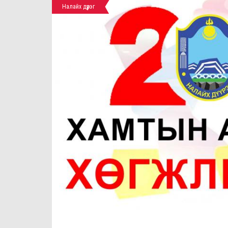
Налайх дүүрэг