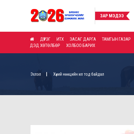
ШУУД ХУДАЛДАН АВАХ ТАЛААРХ ЗАРЛАЛ
ШУУД ХУДАЛДА
ЗАР МЭДЭЭ
ДҮҮРЭГ
ИТХ
ЗАСАГ ДАРГА
ТАМГЫН ГАЗАР
ДЭД ХӨТӨЛБӨР
ХОЛБОО БАРИХ
Эхлэл
Хүний нөөцийн ил тод байдал