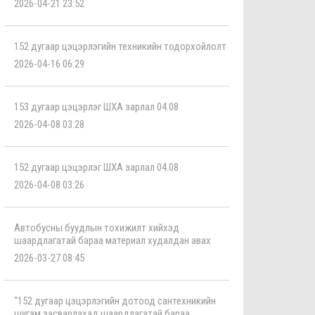
2026-04-21 23:52
152 дугаар цэцэрлэгийн техникийн тодорхойлолт
2026-04-16 06:29
153 дугаар цэцэрлэг ШХА зарлал 04.08
2026-04-08 03:28
152 дугаар цэцэрлэг ШХА зарлал 04.08
2026-04-08 03:26
Автобусны буудлын тохижилт хийхэд
шаардлагатай бараа материал худалдан авах
2026-03-27 08:45
“152 дугаар цэцэрлэгийн дотоод сантехникийн
шугам засварлахад шаардлагатай бараа