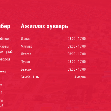
лбөр
Ажиллах хуваарь
ий нөөц
Даваа
08:00 - 17:00
Журам
Мягмар
08:00 - 17:00
ах тухай
Лхагва
08:00 - 17:00
овсрол
Пүрэв
08:00 - 17:00
Баасан
08:00 - 17:00
ртэй
Бямба - Ням
Амарна
йх
24
ги,
ой