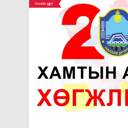
Налайх дүүрэг