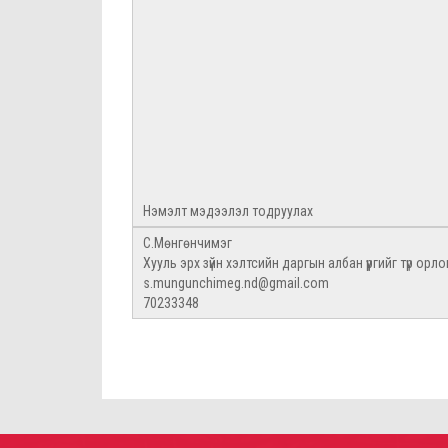
Нэмэлт мэдээлэл тодруулах
С.Мөнгөнчимэг
Хууль эрх зүйн хэлтсийн даргын албан үүргийг түр орло
s.mungunchimeg.nd@gmail.com
70233348