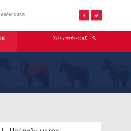
ЛАЛ
Дүүргийн орон нутгийн хөрөнгө оруулалтаар хэрэгжүүлэх: "...
АНС