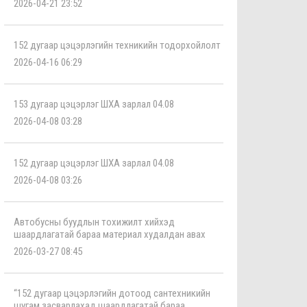
2026-04-21 23:52
152 дугаар цэцэрлэгийн техникийн тодорхойлолт
2026-04-16 06:29
153 дугаар цэцэрлэг ШХА зарлал 04.08
2026-04-08 03:28
152 дугаар цэцэрлэг ШХА зарлал 04.08
2026-04-08 03:26
Автобусны буудлын тохижилт хийхэд
шаардлагатай бараа материал худалдан авах
2026-03-27 08:45
“152 дугаар цэцэрлэгийн дотоод сантехникийн
шугам засварлахад шаардлагатай бараа