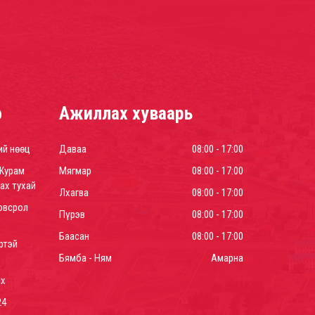
р
Ажиллах хуваарь
ий нөөц
Даваа
08:00 - 17:00
Журам
Мягмар
08:00 - 17:00
ах тухай
Лхагва
08:00 - 17:00
овсрол
Пүрэв
08:00 - 17:00
Баасан
08:00 - 17:00
ртэй
Бямба - Ням
Амарна
йх
24