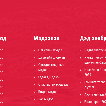
од
Мэдээлэл
Дэд хөтөлбө
роо
Цаг үеийн мэдээ
Чадварлаг хүн
роо
Дүүргийн шуурхай
Хүндэт иргэн-
шинэчлэн батл
роо
Өргөдөл гомдлын
мэдээ
Налайхын бол
роо
2030
Гадаад мэдээ
роо
Гамшигт тэсвэ
Стастистик мэдээлэл
роо
дүүрэг
Видео мэдээ
роо
Аюулгүй Нала
Зар мэдээ
роо
Боловсрол-20