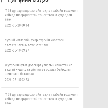
Цаг үеийн мэдээ
“153 дугаар цэцэрлэгийн гадна талбайн тохижилт
хийхэд шаардлагатай тоног төхөөрөмж худалдан
авах
2026-05-20 00:14
сүүний чиглэлийн үхэр сүргийн хээлтэгч,
хээлтүүлэгчид ээмэгжүүлэлт
2026-05-19 03:27
Дүүргийн нутаг дэвсгэрт улирлын чанартай ил
задгай худалдаа үйлчилгээ эрхлэх байршлыг
шинэчлэн баталлаа
2026-05-15 02:53
“153 дугаар цэцэрлэгийн гадна талбайн тохижилт
хийхэд шаардлагатай тоног төхөөрөмж худалдан
авах