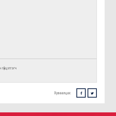
н гүйцэтгэгч
Хуваалцах: