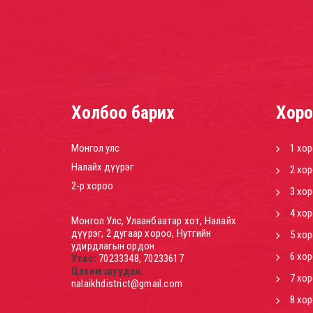
Холбоо барих
Хоро
Монгол улс
1 хо
Налайх дүүрэг
2 хо
2-р хороо
3 хо
4 хо
Монгол Улс, Улаанбаатар хот, Налайх
дүүрэг, 2 дугаар хороо, Нутгийн
5 хо
удирдлагын ордон
6 хо
Утас:
70233348, 70233617
Цахим шуудан:
7 хо
nalaikhdistrict@gmail.com
8 хо