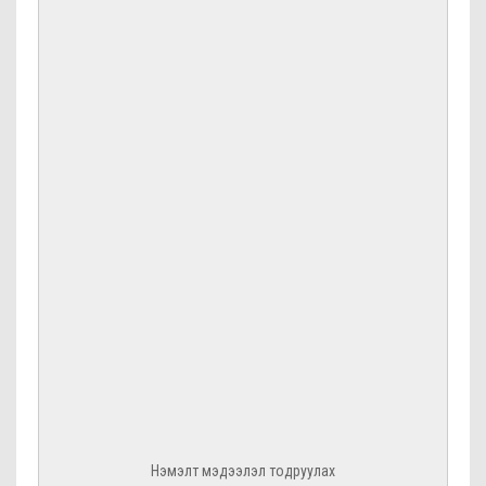
Нэмэлт мэдээлэл тодруулах