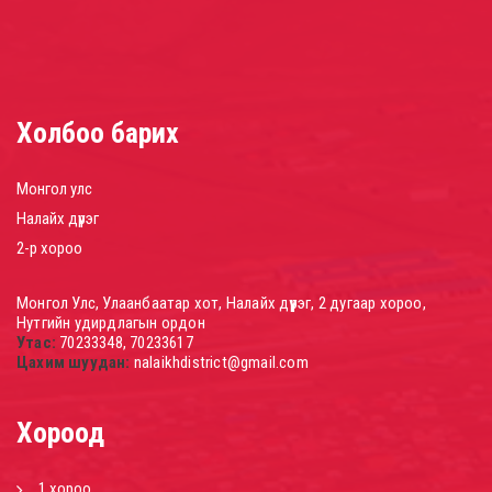
Холбоо барих
Монгол улс
Налайх дүүрэг
2-р хороо
Монгол Улс, Улаанбаатар хот, Налайх дүүрэг, 2 дугаар хороо,
Нутгийн удирдлагын ордон
Утас:
70233348, 70233617
Цахим шуудан:
nalaikhdistrict@gmail.com
Хороод
1 хороо