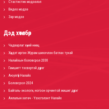
Стастистик мэдээлэл
Видео мэдээ
Зар мэдээ
Дэд хөтөлбөр
Чадварлаг хүний нөөц
Хүндэт иргэн-Журам шинэчлэн батлах тухай
Налайхын боловсрол 2030
Гамшигт тэсвэртэй дүүрэг
Аюулгүй Налайх
Боловсрол-2024
Байгаль-экологи, ногоон орчинтой жишиг дүүрэг
Аялалын хөтөч - Үзэсгэлэнт Налайх