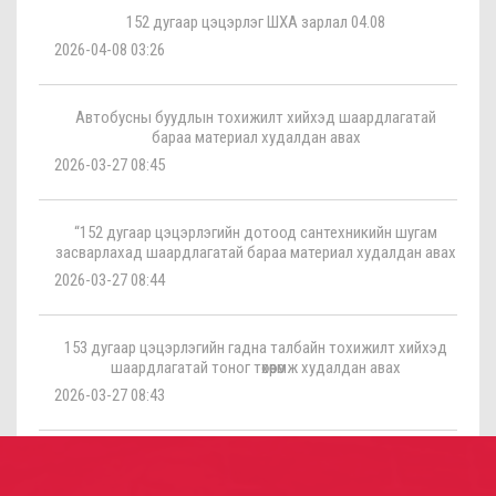
152 дугаар цэцэрлэг ШХА зарлал 04.08
2026-04-08 03:26
Автобусны буудлын тохижилт хийхэд шаардлагатай
бараа материал худалдан авах
2026-03-27 08:45
“152 дугаар цэцэрлэгийн дотоод сантехникийн шугам
засварлахад шаардлагатай бараа материал худалдан авах
2026-03-27 08:44
153 дугаар цэцэрлэгийн гадна талбайн тохижилт хийхэд
шаардлагатай тоног төхөөрөмж худалдан авах
2026-03-27 08:43