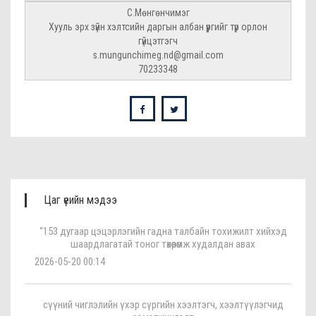
С.Мөнгөнчимэг
Хууль эрх зүйн хэлтсийн даргын албан үүргийг түр орлон
гүйцэтгэгч
s.mungunchimeg.nd@gmail.com
70233348
Цаг үеийн мэдээ
“153 дугаар цэцэрлэгийн гадна талбайн тохижилт хийхэд
шаардлагатай тоног төхөөрөмж худалдан авах
2026-05-20 00:14
сүүний чиглэлийн үхэр сүргийн хээлтэгч, хээлтүүлэгчид