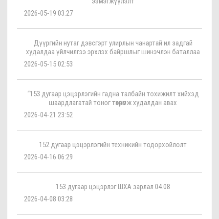
ээмэгжүүлэлт
2026-05-19 03:27
Дүүргийн нутаг дэвсгэрт улирлын чанартай ил задгай
худалдаа үйлчилгээ эрхлэх байршлыг шинэчлэн баталлаа
2026-05-15 02:53
“153 дугаар цэцэрлэгийн гадна талбайн тохижилт хийхэд
шаардлагатай тоног төхөөрөмж худалдан авах
2026-04-21 23:52
152 дугаар цэцэрлэгийн техникийн тодорхойлолт
2026-04-16 06:29
153 дугаар цэцэрлэг ШХА зарлал 04.08
2026-04-08 03:28