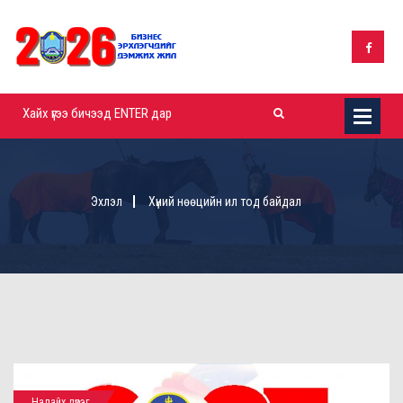
Эхлэл
Хүний нөөцийн ил тод байдал
Налайх дүүрэг