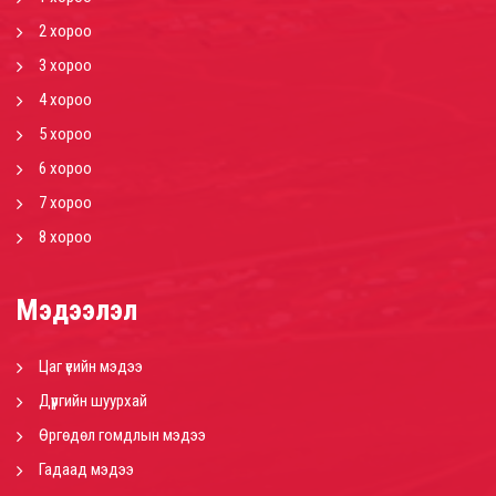
2 хороо
3 хороо
4 хороо
5 хороо
6 хороо
7 хороо
8 хороо
Мэдээлэл
Цаг үеийн мэдээ
Дүүргийн шуурхай
Өргөдөл гомдлын мэдээ
Гадаад мэдээ