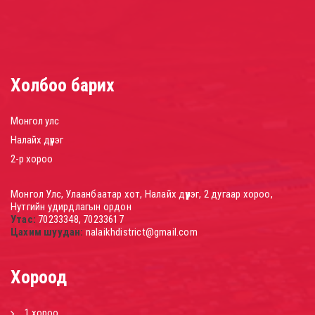
Холбоо барих
Монгол улс
Налайх дүүрэг
2-р хороо
Монгол Улс, Улаанбаатар хот, Налайх дүүрэг, 2 дугаар хороо,
Нутгийн удирдлагын ордон
Утас:
70233348, 70233617
Цахим шуудан:
nalaikhdistrict@gmail.com
Хороод
1 хороо