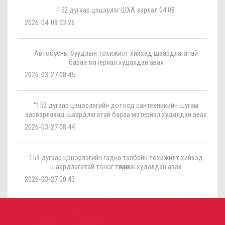
152 дугаар цэцэрлэг ШХА зарлал 04.08
2026-04-08 03:26
Автобусны буудлын тохижилт хийхэд шаардлагатай
бараа материал худалдан авах
2026-03-27 08:45
“152 дугаар цэцэрлэгийн дотоод сантехникийн шугам
засварлахад шаардлагатай бараа материал худалдан авах
2026-03-27 08:44
153 дугаар цэцэрлэгийн гадна талбайн тохижилт хийхэд
шаардлагатай тоног төхөөрөмж худалдан авах
2026-03-27 08:43