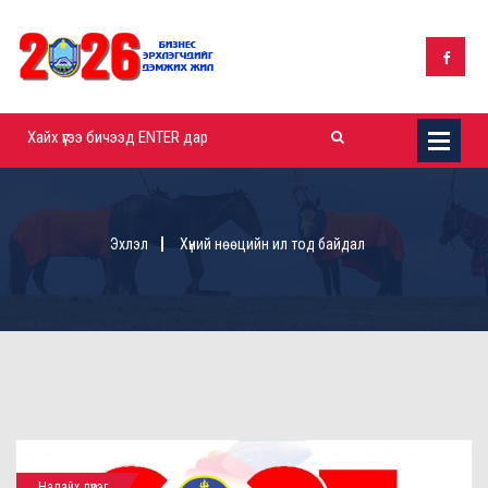
Эхлэл
Хүний нөөцийн ил тод байдал
Налайх дүүрэг