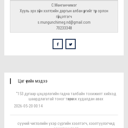
С.Мөнгөнчимэг
Хууль эрх зүйн хэлтсийн даргын албан үүргийг түр орлон
гүйцэтгэгч
s.mungunchimeg.nd@gmail.com
70233348
Цаг үеийн мэдээ
“153 дугаар цэцэрлэгийн гадна талбайн тохижилт хийхэд
шаардлагатай тоног төхөөрөмж худалдан авах
2026-05-20 00:14
сүүний чиглэлийн үхэр сүргийн хээлтэгч, хээлтүүлэгчид