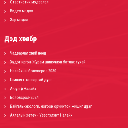
Стастистик мэдээлэл
Видео мэдээ
Зар мэдээ
Дэд хөтөлбөр
Чадварлаг хүний нөөц
Хүндэт иргэн-Журам шинэчлэн батлах тухай
Налайхын боловсрол 2030
Гамшигт тэсвэртэй дүүрэг
Аюулгүй Налайх
Боловсрол-2024
Байгаль-экологи, ногоон орчинтой жишиг дүүрэг
Аялалын хөтөч - Үзэсгэлэнт Налайх