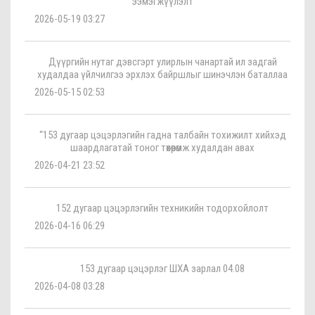
ээмэгжүүлэлт
2026-05-19 03:27
Дүүргийн нутаг дэвсгэрт улирлын чанартай ил задгай
худалдаа үйлчилгээ эрхлэх байршлыг шинэчлэн баталлаа
2026-05-15 02:53
“153 дугаар цэцэрлэгийн гадна талбайн тохижилт хийхэд
шаардлагатай тоног төхөөрөмж худалдан авах
2026-04-21 23:52
152 дугаар цэцэрлэгийн техникийн тодорхойлолт
2026-04-16 06:29
153 дугаар цэцэрлэг ШХА зарлал 04.08
2026-04-08 03:28