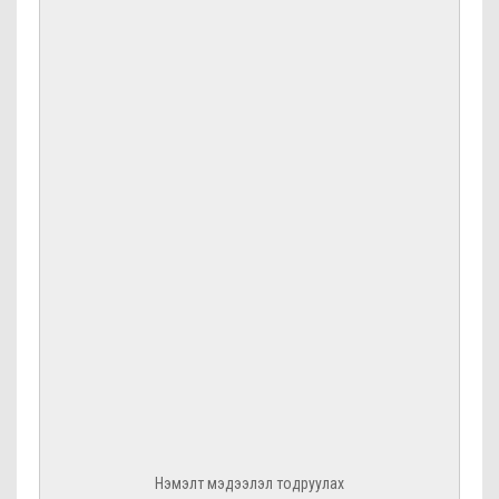
Нэмэлт мэдээлэл тодруулах