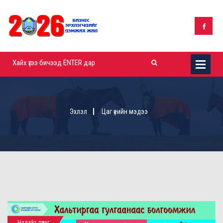
Эхлэл
Цаг үеийн мэдээ
Налайх дүүрэг