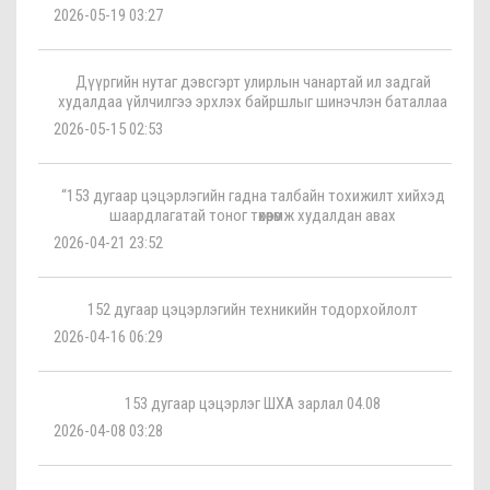
2026-05-19 03:27
Дүүргийн нутаг дэвсгэрт улирлын чанартай ил задгай
худалдаа үйлчилгээ эрхлэх байршлыг шинэчлэн баталлаа
2026-05-15 02:53
“153 дугаар цэцэрлэгийн гадна талбайн тохижилт хийхэд
шаардлагатай тоног төхөөрөмж худалдан авах
2026-04-21 23:52
152 дугаар цэцэрлэгийн техникийн тодорхойлолт
2026-04-16 06:29
153 дугаар цэцэрлэг ШХА зарлал 04.08
2026-04-08 03:28