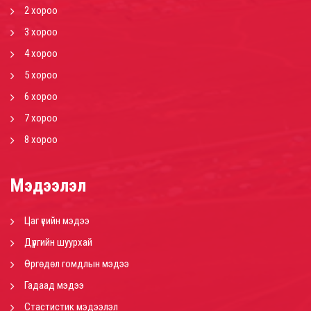
2 хороо
3 хороо
4 хороо
5 хороо
6 хороо
7 хороо
8 хороо
Мэдээлэл
Цаг үеийн мэдээ
Дүүргийн шуурхай
Өргөдөл гомдлын мэдээ
Гадаад мэдээ
Стастистик мэдээлэл