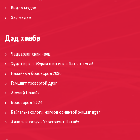
Видео мэдээ
Зар мэдээ
Дэд хөтөлбөр
Чадварлаг хүний нөөц
Хүндэт иргэн-Журам шинэчлэн батлах тухай
Налайхын боловсрол 2030
Гамшигт тэсвэртэй дүүрэг
Аюулгүй Налайх
Боловсрол-2024
Байгаль-экологи, ногоон орчинтой жишиг дүүрэг
Аялалын хөтөч - Үзэсгэлэнт Налайх