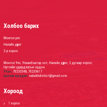
Холбоо барих
Монгол улс
Налайх дүүрэг
2-р хороо
Монгол Улс, Улаанбаатар хот, Налайх дүүрэг, 2 дугаар хороо,
Нутгийн удирдлагын ордон
Утас:
70233348, 70233617
Цахим шуудан:
nalaikhdistrict@gmail.com
Хороод
1 хороо