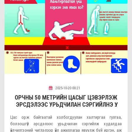
2025-10-20 00:21
ОРЧНЫ 50 МЕТРИЙН ЦАСЫГ ЦЭВЭРЛЭЖ
ЭРСДЭЛЭЭС УРЬДЧИЛАН СЭРГИЙЛНЭ ҮҮ.
Цас орж байгаатай холбогдуулан халтиргаа гулгаа,
болзошгүй эрсдэлээс урьдчилан сэргийлж худалдаа
үйлчилгээний чиглэлээр үйл ажиллагаа явуулж буй иргэн, аж