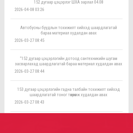
152 дугаар цэцэрлэг ШХА зарлал 04.08
2026-04-08 03:26
Автобусны буудлын тохижилт хийхэд шаардлагатай
бараа материал худалдан авах
2026-03-27 08:45
“152 дугаар цэцэрлэгийн дотоод сантехникийн шугам
засварлахад шаардлагатай бараа материал худалдан авах
2026-03-27 08:44
153 дугаар цэцэрлэгийн гадна талбайн тохижилт хийхэд
шаардлагатай тоног төхөөрөмж худалдан авах
2026-03-27 08:43