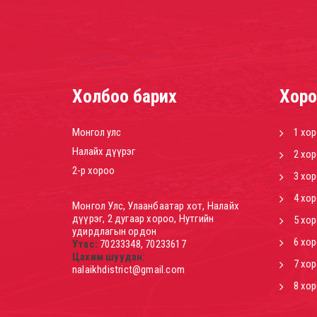
Холбоо барих
Хоро
Монгол улс
1 хо
Налайх дүүрэг
2 хо
2-р хороо
3 хо
4 хо
Монгол Улс, Улаанбаатар хот, Налайх
дүүрэг, 2 дугаар хороо, Нутгийн
5 хо
удирдлагын ордон
6 хо
Утас:
70233348, 70233617
Цахим шуудан:
7 хо
nalaikhdistrict@gmail.com
8 хо