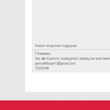
Нэмэлт мэдээлэл тодруулах
Г.Баярмаа
Эрх зүйн бодлого, зохицуулалт хариуцсан мэргэжил
gansukhbayar13@gmail.com
70233348