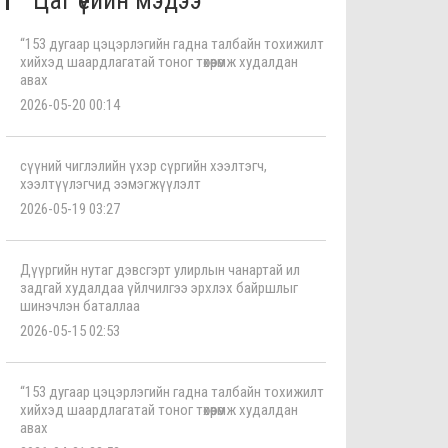
Цаг үеийн мэдээ
“153 дугаар цэцэрлэгийн гадна талбайн тохижилт
хийхэд шаардлагатай тоног төхөөрөмж худалдан
авах
2026-05-20 00:14
сүүний чиглэлийн үхэр сүргийн хээлтэгч,
хээлтүүлэгчид ээмэгжүүлэлт
2026-05-19 03:27
Дүүргийн нутаг дэвсгэрт улирлын чанартай ил
задгай худалдаа үйлчилгээ эрхлэх байршлыг
шинэчлэн баталлаа
2026-05-15 02:53
“153 дугаар цэцэрлэгийн гадна талбайн тохижилт
хийхэд шаардлагатай тоног төхөөрөмж худалдан
авах