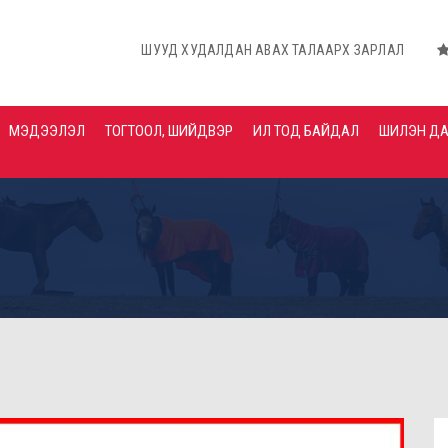
ШУУД ХУДАЛДАН АВАХ ТАЛААРХ ЗАРЛАЛ
ШУУД ХУДА
МЭДЭЭЛЭЛ
ТОГТООЛ, ШИЙДВЭР
ИЛ ТОД БАЙДАЛ
ШИЛЭН Д