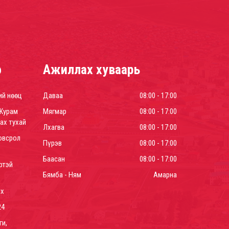
р
Ажиллах хуваарь
ий нөөц
Даваа
08:00 - 17:00
Журам
Мягмар
08:00 - 17:00
ах тухай
Лхагва
08:00 - 17:00
овсрол
Пүрэв
08:00 - 17:00
Баасан
08:00 - 17:00
ртэй
Бямба - Ням
Амарна
йх
24
ги,