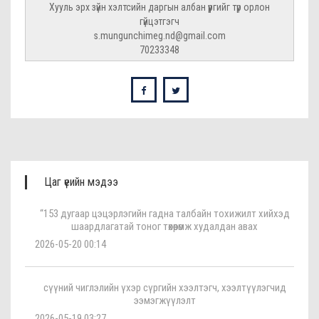
Хууль эрх зүйн хэлтсийн даргын албан үүргийг түр орлон
гүйцэтгэгч
s.mungunchimeg.nd@gmail.com
70233348
Цаг үеийн мэдээ
“153 дугаар цэцэрлэгийн гадна талбайн тохижилт хийхэд
шаардлагатай тоног төхөөрөмж худалдан авах
2026-05-20 00:14
сүүний чиглэлийн үхэр сүргийн хээлтэгч, хээлтүүлэгчид
ээмэгжүүлэлт
2026-05-19 03:27