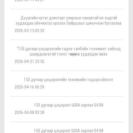
Дүүргийн нутаг дэвсгэрт улирлын чанартай ил задгай
худалдаа үйлчилгээ эрхлэх байршлыг шинэчлэн баталлаа
2026-05-15 02:53
“153 дугаар цэцэрлэгийн гадна талбайн тохижилт хийхэд
шаардлагатай тоног төхөөрөмж худалдан авах
2026-04-21 23:52
152 дугаар цэцэрлэгийн техникийн тодорхойлолт
2026-04-16 06:29
153 дугаар цэцэрлэг ШХА зарлал 04.08
2026-04-08 03:28
152 дугаар цэцэрлэг ШХА зарлал 04.08