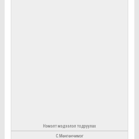
Нэмэлт мэдээлэл тодруулах
С.Мөнгөнчимэг