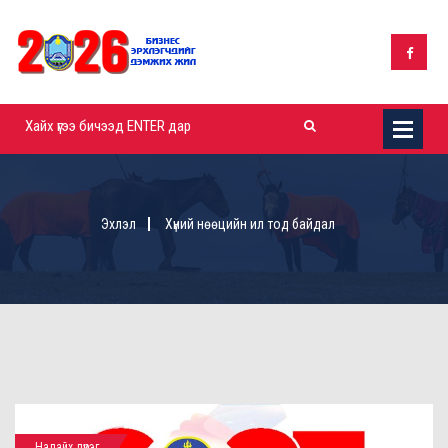
Эхлэл
Хүний нөөцийн ил тод байдал
Налайх дүүрэг