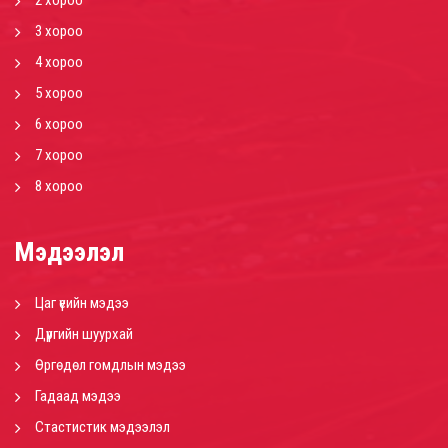
3 хороо
4 хороо
5 хороо
6 хороо
7 хороо
8 хороо
Мэдээлэл
Цаг үеийн мэдээ
Дүүргийн шуурхай
Өргөдөл гомдлын мэдээ
Гадаад мэдээ
Стастистик мэдээлэл