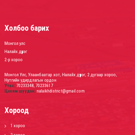
Холбоо барих
Монгол улс
Налайх дүүрэг
2-р хороо
Монгол Улс, Улаанбаатар хот, Налайх дүүрэг, 2 дугаар хороо,
Нутгийн удирдлагын ордон
Утас:
70233348, 70233617
Цахим шуудан:
nalaikhdistrict@gmail.com
Хороод
1 хороо
2 хороо