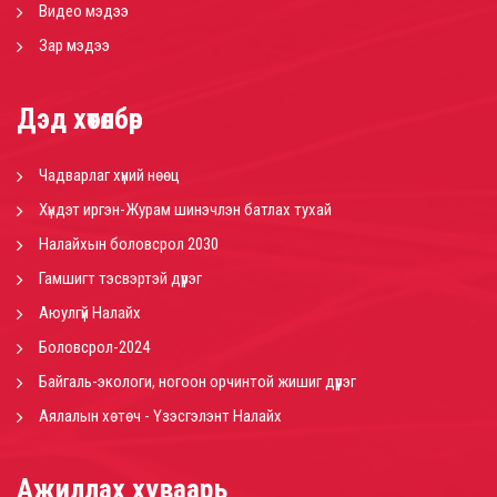
Видео мэдээ
Зар мэдээ
Дэд хөтөлбөр
Чадварлаг хүний нөөц
Хүндэт иргэн-Журам шинэчлэн батлах тухай
Налайхын боловсрол 2030
Гамшигт тэсвэртэй дүүрэг
Аюулгүй Налайх
Боловсрол-2024
Байгаль-экологи, ногоон орчинтой жишиг дүүрэг
Аялалын хөтөч - Үзэсгэлэнт Налайх
Ажиллах хуваарь