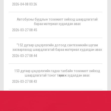
2026-04-08 03:26
Автобусны буудлын тохижилт хийхэд шаардлагатай
бараа материал худалдан авах
2026-03-27 08:45
“152 дугаар цэцэрлэгийн дотоод сантехникийн шугам
засварлахад шаардлагатай бараа материал худалдан авах
2026-03-27 08:44
153 дугаар цэцэрлэгийн гадна талбайн тохижилт хийхэд
шаардлагатай тоног төхөөрөмж худалдан авах
2026-03-27 08:43