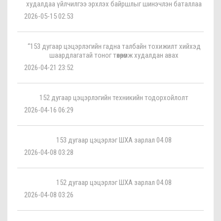
худалдаа үйлчилгээ эрхлэх байршлыг шинэчлэн баталлаа
2026-05-15 02:53
“153 дугаар цэцэрлэгийн гадна талбайн тохижилт хийхэд
шаардлагатай тоног төхөөрөмж худалдан авах
2026-04-21 23:52
152 дугаар цэцэрлэгийн техникийн тодорхойлолт
2026-04-16 06:29
153 дугаар цэцэрлэг ШХА зарлал 04.08
2026-04-08 03:28
152 дугаар цэцэрлэг ШХА зарлал 04.08
2026-04-08 03:26