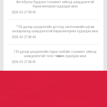
Автобусны буудлын тохижилт хийхэд шаардлагатай
бараа материал худалдан авах
2026-03-27 08:45
“152 дугаар цэцэрлэгийн дотоод сантехникийн шугам
засварлахад шаардлагатай бараа материал худалдан авах
2026-03-27 08:44
153 дугаар цэцэрлэгийн гадна талбайн тохижилт хийхэд
шаардлагатай тоног төхөөрөмж худалдан авах
2026-03-27 08:43