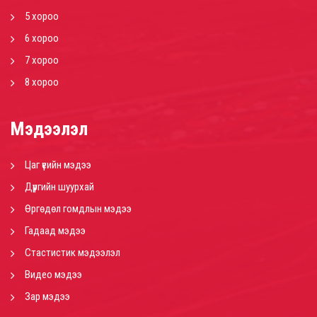
5 хороо
6 хороо
7 хороо
8 хороо
Мэдээлэл
Цаг үеийн мэдээ
Дүүргийн шуурхай
Өргөдөл гомдлын мэдээ
Гадаад мэдээ
Стастистик мэдээлэл
Видео мэдээ
Зар мэдээ