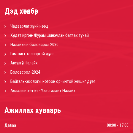
Дэд хөтөлбөр
Чадварлаг хүний нөөц
Хүндэт иргэн-Журам шинэчлэн батлах тухай
Налайхын боловсрол 2030
Гамшигт тэсвэртэй дүүрэг
Аюулгүй Налайх
Боловсрол-2024
Байгаль-экологи, ногоон орчинтой жишиг дүүрэг
Аялалын хөтөч - Үзэсгэлэнт Налайх
Ажиллах хуваарь
Даваа
08:00 - 17:00