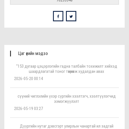
70233348
Цаг үеийн мэдээ
“153 дугаар цэцэрлэгийн гадна талбайн тохижилт хийхэд
шаардлагатай тоног төхөөрөмж худалдан авах
2026-05-20 00:14
сүүний чиглэлийн үхэр сүргийн хээлтэгч, хээлтүүлэгчид
ээмэгжүүлэлт
2026-05-19 03:27
Дүүргийн нутаг дэвсгэрт улирлын чанартай ил задгай