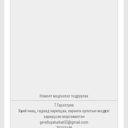
Нэмэлт мэдээлэл тодруулах
Т.Гэрэлтуяа
Хүний нөөц, гадаад харилцаа, хөрөнгө орлогын мэдүүлэг
хариуцсан мэргэжилтэн
gereltuyaturbat32@gmail.com