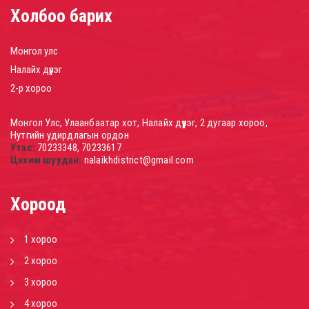
Холбоо барих
Монгол улс
Налайх дүүрэг
2-р хороо
Монгол Улс, Улаанбаатар хот, Налайх дүүрэг, 2 дугаар хороо,
Нутгийн удирдлагын ордон
Утас:
70233348, 70233617
Цахим шуудан:
nalaikhdistrict@gmail.com
Хороод
1 хороо
2 хороо
3 хороо
4 хороо