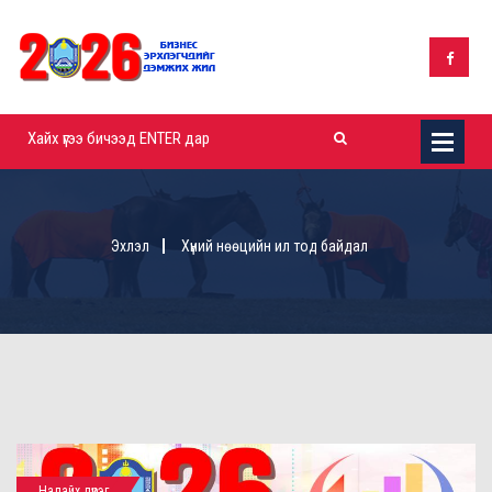
Эхлэл
Хүний нөөцийн ил тод байдал
Налайх дүүрэг