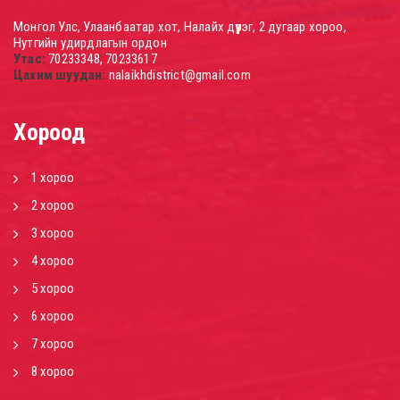
Монгол Улс, Улаанбаатар хот, Налайх дүүрэг, 2 дугаар хороо,
Нутгийн удирдлагын ордон
Утас:
70233348, 70233617
Цахим шуудан:
nalaikhdistrict@gmail.com
Хороод
1 хороо
2 хороо
3 хороо
4 хороо
5 хороо
6 хороо
7 хороо
8 хороо