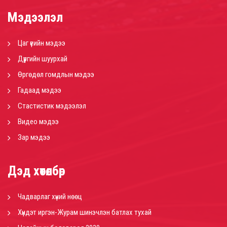
Мэдээлэл
Цаг үеийн мэдээ
Дүүргийн шуурхай
Өргөдөл гомдлын мэдээ
Гадаад мэдээ
Стастистик мэдээлэл
Видео мэдээ
Зар мэдээ
Дэд хөтөлбөр
Чадварлаг хүний нөөц
Хүндэт иргэн-Журам шинэчлэн батлах тухай