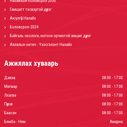
Налайхын боловсрол 2030
Гамшигт тэсвэртэй дүүрэг
Аюулгүй Налайх
Боловсрол-2024
Байгаль-экологи, ногоон орчинтой жишиг дүүрэг
Аялалын хөтөч - Үзэсгэлэнт Налайх
Ажиллах хуваарь
Даваа
08:00 - 17:00
Мягмар
08:00 - 17:00
Лхагва
08:00 - 17:00
Пүрэв
08:00 - 17:00
Баасан
08:00 - 17:00
Бямба - Ням
Амарна