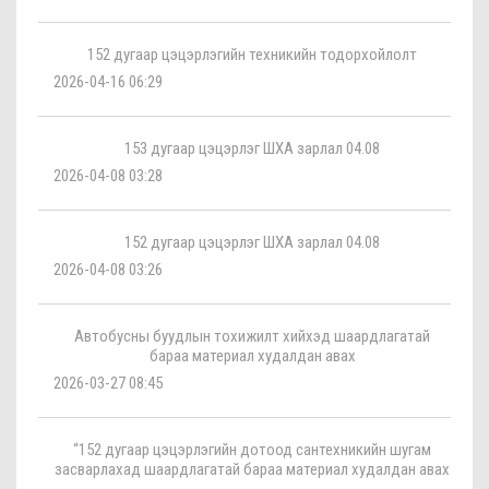
152 дугаар цэцэрлэгийн техникийн тодорхойлолт
2026-04-16 06:29
153 дугаар цэцэрлэг ШХА зарлал 04.08
2026-04-08 03:28
152 дугаар цэцэрлэг ШХА зарлал 04.08
2026-04-08 03:26
Автобусны буудлын тохижилт хийхэд шаардлагатай
бараа материал худалдан авах
2026-03-27 08:45
“152 дугаар цэцэрлэгийн дотоод сантехникийн шугам
засварлахад шаардлагатай бараа материал худалдан авах