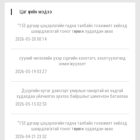
Цаг үеийн мэдээ
“153 дугаар цэцэрлэгийн гадна талбайн тохижилт хийхэд
шаардлагатай тоног төхөөрөмж худалдан авах
2026-05-20 00:14
сүүний чиглэлийн үхэр сүргийн хээлтэгч, хээлтүүлэгчид
ээмэгжүүлэлт
2026-05-19 03:27
Дүүргийн нутаг дэвсгэрт улирлын чанартай ил задгай
худалдаа үйлчилгээ эрхлэх байршлыг шинэчлэн баталлаа
2026-05-15 02:53
“153 дугаар цэцэрлэгийн гадна талбайн тохижилт хийхэд
шаардлагатай тоног төхөөрөмж худалдан авах
2026-04-21 23:52