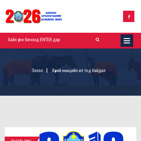
Эхлэл
Хүний нөөцийн ил тод байдал
Налайх дүүрэг