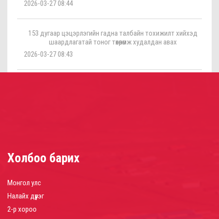
2026-03-27 08:44
153 дугаар цэцэрлэгийн гадна талбайн тохижилт хийхэд
шаардлагатай тоног төхөөрөмж худалдан авах
2026-03-27 08:43
Холбоо барих
Монгол улс
Налайх дүүрэг
2-р хороо