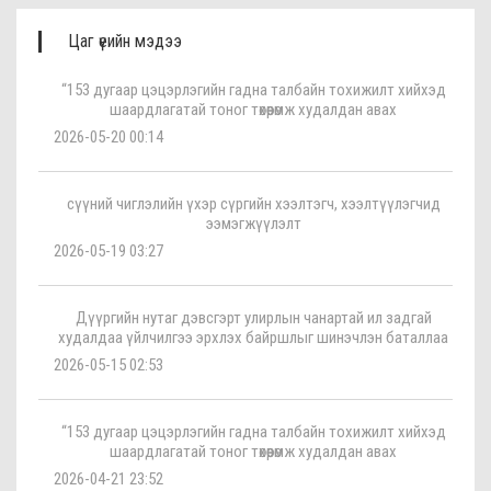
Цаг үеийн мэдээ
“153 дугаар цэцэрлэгийн гадна талбайн тохижилт хийхэд
шаардлагатай тоног төхөөрөмж худалдан авах
2026-05-20 00:14
сүүний чиглэлийн үхэр сүргийн хээлтэгч, хээлтүүлэгчид
ээмэгжүүлэлт
2026-05-19 03:27
Дүүргийн нутаг дэвсгэрт улирлын чанартай ил задгай
худалдаа үйлчилгээ эрхлэх байршлыг шинэчлэн баталлаа
2026-05-15 02:53
“153 дугаар цэцэрлэгийн гадна талбайн тохижилт хийхэд
шаардлагатай тоног төхөөрөмж худалдан авах
2026-04-21 23:52