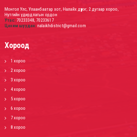
Монгол Улс, Улаанбаатар хот, Налайх дүүрэг, 2 дугаар хороо,
Нутгийн удирдлагын ордон
Утас:
70233348, 70233617
Цахим шуудан:
nalaikhdistrict@gmail.com
Хороод
1 хороо
2 хороо
3 хороо
4 хороо
5 хороо
6 хороо
7 хороо
8 хороо