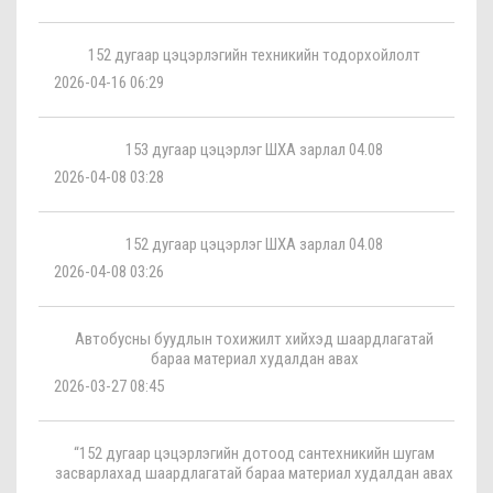
152 дугаар цэцэрлэгийн техникийн тодорхойлолт
2026-04-16 06:29
153 дугаар цэцэрлэг ШХА зарлал 04.08
2026-04-08 03:28
152 дугаар цэцэрлэг ШХА зарлал 04.08
2026-04-08 03:26
Автобусны буудлын тохижилт хийхэд шаардлагатай
бараа материал худалдан авах
2026-03-27 08:45
“152 дугаар цэцэрлэгийн дотоод сантехникийн шугам
засварлахад шаардлагатай бараа материал худалдан авах