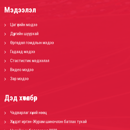
Мэдээлэл
Цаг үеийн мэдээ
Дүүргийн шуурхай
Өргөдөл гомдлын мэдээ
Гадаад мэдээ
Стастистик мэдээлэл
Видео мэдээ
Зар мэдээ
Дэд хөтөлбөр
Чадварлаг хүний нөөц
Хүндэт иргэн-Журам шинэчлэн батлах тухай