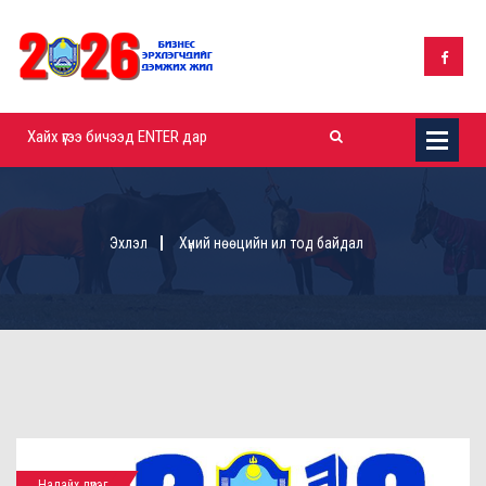
Эхлэл
Хүний нөөцийн ил тод байдал
Налайх дүүрэг