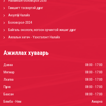
Налайхын боловсрол 2030
Гамшигт тэсвэртэй дүүрэг
Аюулгүй Налайх
Боловсрол-2024
Байгаль-экологи, ногоон орчинтой жишиг дүүрэг
Аялалын хөтөч - Үзэсгэлэнт Налайх
Ажиллах хуваарь
Даваа
08:00 - 17:00
Мягмар
08:00 - 17:00
Лхагва
08:00 - 17:00
Пүрэв
08:00 - 17:00
Баасан
08:00 - 17:00
Бямба - Ням
Амарна