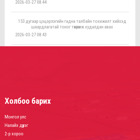
2026-03-27 08:44
153 дугаар цэцэрлэгийн гадна талбайн тохижилт хийхэд
шаардлагатай тоног төхөөрөмж худалдан авах
2026-03-27 08:43
Холбоо барих
Монгол улс
Налайх дүүрэг
2-р хороо