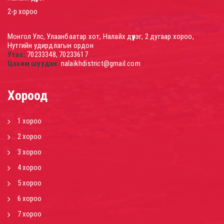
2-р хороо
Монгол Улс, Улаанбаатар хот, Налайх дүүрэг, 2 дугаар хороо,
Нутгийн удирдлагын ордон
Утас:
70233348, 70233617
Цахим шуудан:
nalaikhdistrict@gmail.com
Хороод
1 хороо
2 хороо
3 хороо
4 хороо
5 хороо
6 хороо
7 хороо