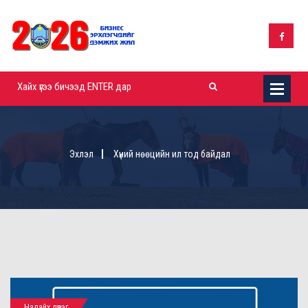
Эхлэл
Хүний нөөцийн ил тод байдал
Налайх дүүрэг