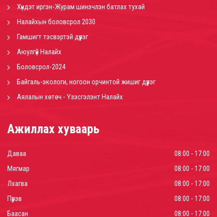
Хүндэт иргэн-Журам шинэчлэн батлах тухай
Налайхын боловсрол 2030
Гамшигт тэсвэртэй дүүрэг
Аюулгүй Налайх
Боловсрол-2024
Байгаль-экологи, ногоон орчинтой жишиг дүүрэг
Аялалын хөтөч - Үзэсгэлэнт Налайх
Ажиллах хуваарь
Даваа
08:00 - 17:00
Мягмар
08:00 - 17:00
Лхагва
08:00 - 17:00
Пүрэв
08:00 - 17:00
Баасан
08:00 - 17:00