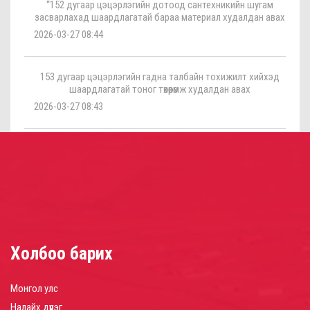
“152 дугаар цэцэрлэгийн дотоод сантехникийн шугам
засварлахад шаардлагатай бараа материал худалдан авах
2026-03-27 08:44
153 дугаар цэцэрлэгийн гадна талбайн тохижилт хийхэд
шаардлагатай тоног төхөөрөмж худалдан авах
2026-03-27 08:43
Холбоо барих
Монгол улс
Налайх дүүрэг