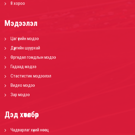
8 хороо
Мэдээлэл
Цаг үеийн мэдээ
Дүүргийн шуурхай
Өргөдөл гомдлын мэдээ
Гадаад мэдээ
Стастистик мэдээлэл
Видео мэдээ
Зар мэдээ
Дэд хөтөлбөр
Чадварлаг хүний нөөц