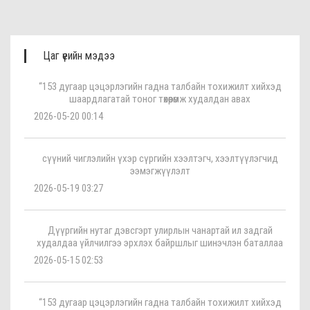
Цаг үеийн мэдээ
“153 дугаар цэцэрлэгийн гадна талбайн тохижилт хийхэд
шаардлагатай тоног төхөөрөмж худалдан авах
2026-05-20 00:14
сүүний чиглэлийн үхэр сүргийн хээлтэгч, хээлтүүлэгчид
ээмэгжүүлэлт
2026-05-19 03:27
Дүүргийн нутаг дэвсгэрт улирлын чанартай ил задгай
худалдаа үйлчилгээ эрхлэх байршлыг шинэчлэн баталлаа
2026-05-15 02:53
“153 дугаар цэцэрлэгийн гадна талбайн тохижилт хийхэд