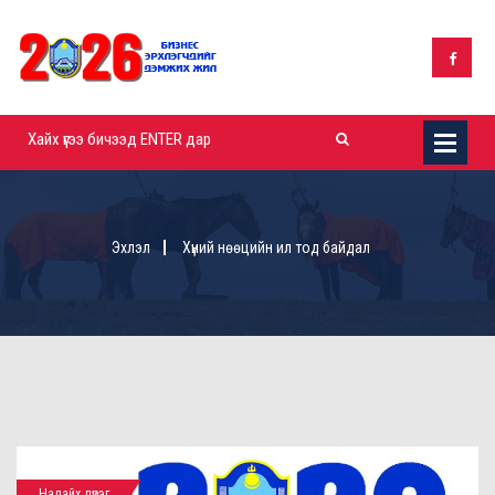
Эхлэл
Хүний нөөцийн ил тод байдал
Налайх дүүрэг