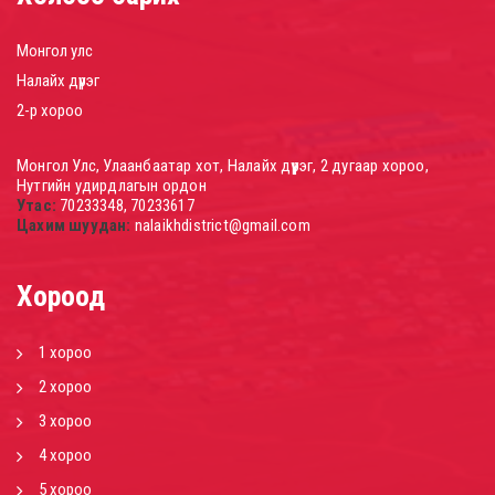
Монгол улс
Налайх дүүрэг
2-р хороо
Монгол Улс, Улаанбаатар хот, Налайх дүүрэг, 2 дугаар хороо,
Нутгийн удирдлагын ордон
Утас:
70233348, 70233617
Цахим шуудан:
nalaikhdistrict@gmail.com
Хороод
1 хороо
2 хороо
3 хороо
4 хороо
5 хороо