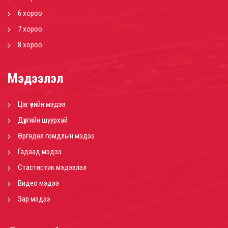
6 хороо
7 хороо
8 хороо
Мэдээлэл
Цаг үеийн мэдээ
Дүүргийн шуурхай
Өргөдөл гомдлын мэдээ
Гадаад мэдээ
Стастистик мэдээлэл
Видео мэдээ
Зар мэдээ