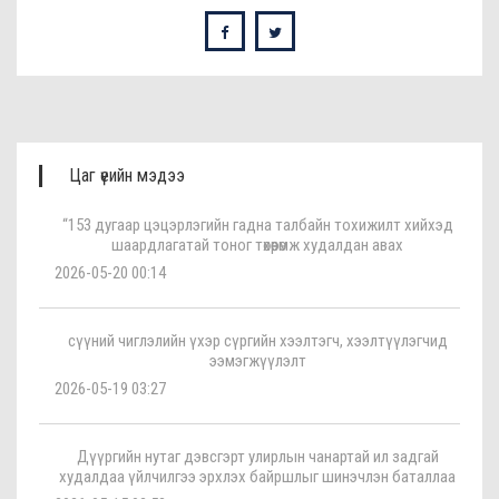
Цаг үеийн мэдээ
“153 дугаар цэцэрлэгийн гадна талбайн тохижилт хийхэд
шаардлагатай тоног төхөөрөмж худалдан авах
2026-05-20 00:14
сүүний чиглэлийн үхэр сүргийн хээлтэгч, хээлтүүлэгчид
ээмэгжүүлэлт
2026-05-19 03:27
Дүүргийн нутаг дэвсгэрт улирлын чанартай ил задгай
худалдаа үйлчилгээ эрхлэх байршлыг шинэчлэн баталлаа