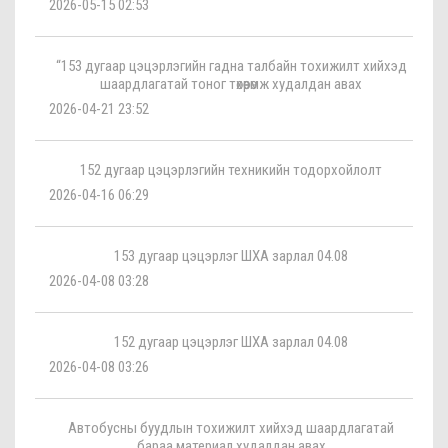
2026-05-15 02:53
“153 дугаар цэцэрлэгийн гадна талбайн тохижилт хийхэд
шаардлагатай тоног төхөөрөмж худалдан авах
2026-04-21 23:52
152 дугаар цэцэрлэгийн техникийн тодорхойлолт
2026-04-16 06:29
153 дугаар цэцэрлэг ШХА зарлал 04.08
2026-04-08 03:28
152 дугаар цэцэрлэг ШХА зарлал 04.08
2026-04-08 03:26
Автобусны буудлын тохижилт хийхэд шаардлагатай
бараа материал худалдан авах