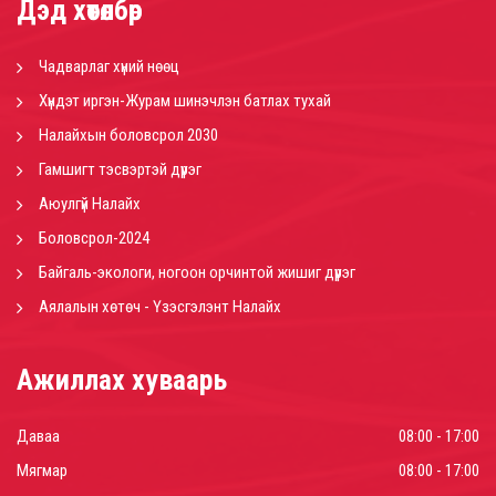
Дэд хөтөлбөр
Чадварлаг хүний нөөц
Хүндэт иргэн-Журам шинэчлэн батлах тухай
Налайхын боловсрол 2030
Гамшигт тэсвэртэй дүүрэг
Аюулгүй Налайх
Боловсрол-2024
Байгаль-экологи, ногоон орчинтой жишиг дүүрэг
Аялалын хөтөч - Үзэсгэлэнт Налайх
Ажиллах хуваарь
Даваа
08:00 - 17:00
Мягмар
08:00 - 17:00