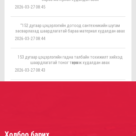
2026-03-27 08:45
“152 дугаар цэцэрлэгийн дотоод сантехникийн шугам
засварлахад шаардлагатай бараа материал худалдан авах
2026-03-27 08:44
153 дугаар цэцэрлэгийн гадна талбайн тохижилт хийхэд
шаардлагатай тоног төхөөрөмж худалдан авах
2026-03-27 08:43
Холбоо барих