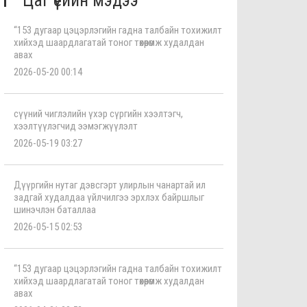
Цаг үеийн мэдээ
“153 дугаар цэцэрлэгийн гадна талбайн тохижилт
хийхэд шаардлагатай тоног төхөөрөмж худалдан
авах
2026-05-20 00:14
сүүний чиглэлийн үхэр сүргийн хээлтэгч,
хээлтүүлэгчид ээмэгжүүлэлт
2026-05-19 03:27
Дүүргийн нутаг дэвсгэрт улирлын чанартай ил
задгай худалдаа үйлчилгээ эрхлэх байршлыг
шинэчлэн баталлаа
2026-05-15 02:53
“153 дугаар цэцэрлэгийн гадна талбайн тохижилт
хийхэд шаардлагатай тоног төхөөрөмж худалдан
авах