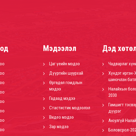
од
Мэдээлэл
Дэд хөтө
роо
Цаг үеийн мэдээ
Чадварлаг хүн
роо
Дүүргийн шуурхай
Хүндэт иргэн-
шинэчлэн батл
роо
Өргөдөл гомдлын
мэдээ
Налайхын бол
роо
2030
Гадаад мэдээ
роо
Гамшигт тэсвэ
Стастистик мэдээлэл
роо
дүүрэг
Видео мэдээ
роо
Аюулгүй Нала
Зар мэдээ
роо
Боловсрол-20