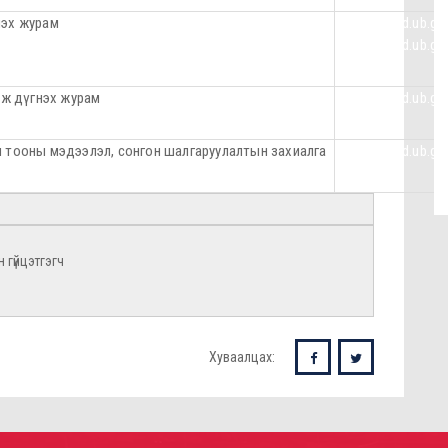
лэх журам
https://nad.ub.g
https://nad.ub.g
лж дүгнэх журам
https://nad.ub.g
н тооны мэдээлэл, сонгон шалгаруулалтын захиалга
https://nad.ub.g
н гүйцэтгэгч
Хуваалцах: