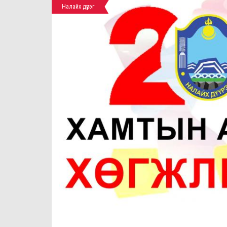
Налайх дүүрэг