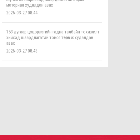
материал худалдан авах
ov.mn/n/2014
,
2026-03-27 08:44
ov.mn/n/2308
ov.mn/n/2309
153 дугаар цэцэрлэгийн гадна талбайн тохижилт
хийхэд шаардлагатай тоног төхөөрөмж худалдан
авах
ov.mn/n/2376
2026-03-27 08:43