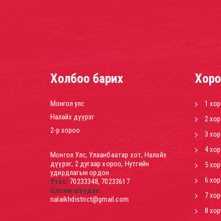
Холбоо барих
Хоро
Монгол улс
1 хо
Налайх дүүрэг
2 хо
2-р хороо
3 хо
4 хо
Монгол Улс, Улаанбаатар хот, Налайх
дүүрэг, 2 дугаар хороо, Нутгийн
5 хо
удирдлагын ордон
6 хо
Утас:
70233348, 70233617
Цахим шуудан:
7 хо
nalaikhdistrict@gmail.com
8 хо