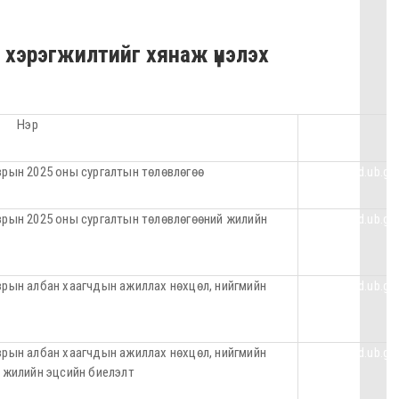
ий хэрэгжилтийг хянаж үнэлэх
Нэр
зрын 2025 оны сургалтын төлөвлөгөө
https://nad.ub.g
зрын 2025 оны сургалтын төлөвлөгөөний жилийн
https://nad.ub.g
зрын албан хаагчдын ажиллах нөхцөл, нийгмийн
https://nad.ub.g
зрын албан хаагчдын ажиллах нөхцөл, нийгмийн
https://nad.ub.g
й жилийн эцсийн биелэлт