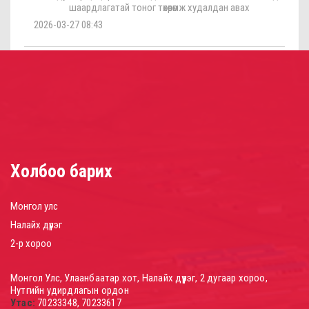
шаардлагатай тоног төхөөрөмж худалдан авах
2026-03-27 08:43
Холбоо барих
Монгол улс
Налайх дүүрэг
2-р хороо
Монгол Улс, Улаанбаатар хот, Налайх дүүрэг, 2 дугаар хороо,
Нутгийн удирдлагын ордон
Утас:
70233348, 70233617