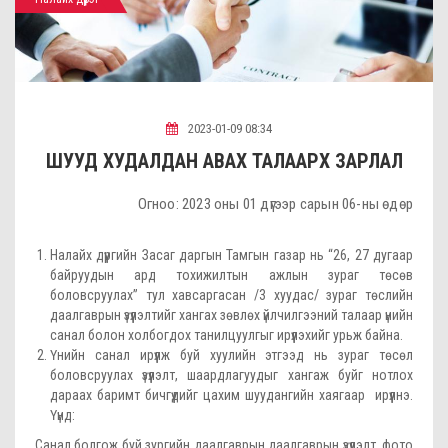
2023-01-09 08:34
ШУУД ХУДАЛДАН АВАХ ТАЛААРХ ЗАРЛАЛ
Огноо: 2023 оны 01 дүгээр сарын 06-ны өдөр
Налайх дүүргийн Засаг даргын Тамгын газар нь “26, 27 дугаар
байруудын ард тохижилтын ажлын зураг төсөв
боловсруулах” тул хавсаргасан /3 хуудас/ зураг төслийн
даалгаврын үзүүлэлтийг хангах зөвлөх үйлчилгээний талаар үнийн
санал болон холбогдох танилцуулгыг ирүүлэхийг урьж байна.
Үнийн санал ирүүлж буй хуулийн этгээд нь зураг төсөл
боловсруулах үзүүлэлт, шаардлагуудыг хангаж буйг нотлох
дараах баримт бичгүүдийг цахим шуудангийн хаягаар ирүүлнэ.
Үүнд:
Санал болгож буй зургийн даалгаврын даалгаврын үзүүлэлт, фото