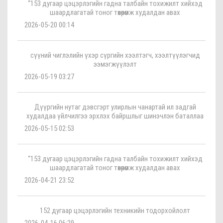
“153 дугаар цэцэрлэгийн гадна талбайн тохижилт хийхэд
шаардлагатай тоног төхөөрөмж худалдан авах
2026-05-20 00:14
сүүний чиглэлийн үхэр сүргийн хээлтэгч, хээлтүүлэгчид
ээмэгжүүлэлт
2026-05-19 03:27
Дүүргийн нутаг дэвсгэрт улирлын чанартай ил задгай
худалдаа үйлчилгээ эрхлэх байршлыг шинэчлэн баталлаа
2026-05-15 02:53
“153 дугаар цэцэрлэгийн гадна талбайн тохижилт хийхэд
шаардлагатай тоног төхөөрөмж худалдан авах
2026-04-21 23:52
152 дугаар цэцэрлэгийн техникийн тодорхойлолт