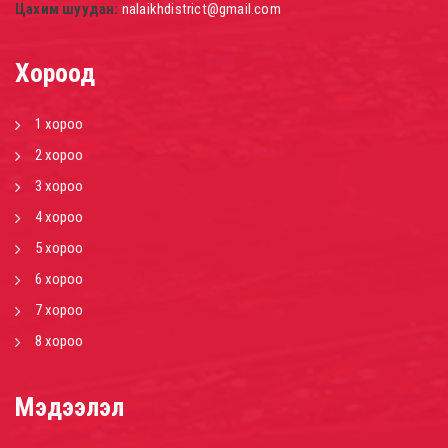
Цахим шуудан:
nalaikhdistrict@gmail.com
Хороод
1 хороо
2 хороо
3 хороо
4 хороо
5 хороо
6 хороо
7 хороо
8 хороо
Мэдээлэл