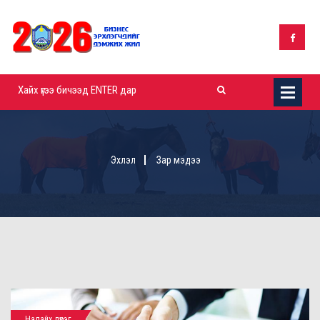
Эхлэл
Зар мэдээ
Налайх дүүрэг