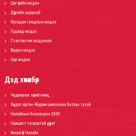
Цаг үеийн мэдээ
Дүүргийн шуурхай
Өргөдөл гомдлын мэдээ
Гадаад мэдээ
Стастистик мэдээлэл
Видео мэдээ
Зар мэдээ
Дэд хөтөлбөр
Чадварлаг хүний нөөц
Хүндэт иргэн-Журам шинэчлэн батлах тухай
Налайхын боловсрол 2030
Гамшигт тэсвэртэй дүүрэг
Аюулгүй Налайх