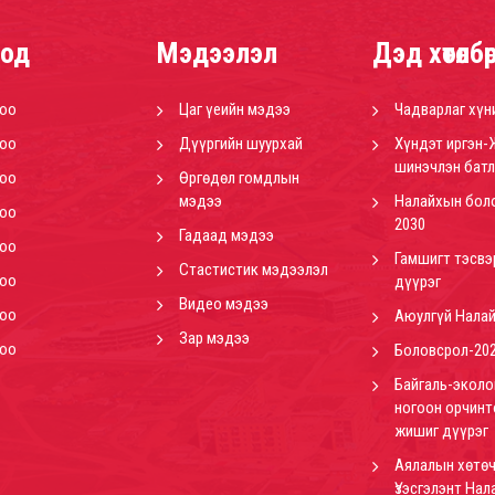
од
Мэдээлэл
Дэд хөтөлбө
роо
Цаг үеийн мэдээ
Чадварлаг хүн
роо
Дүүргийн шуурхай
Хүндэт иргэн-
шинэчлэн батл
роо
Өргөдөл гомдлын
мэдээ
Налайхын бол
роо
2030
Гадаад мэдээ
роо
Гамшигт тэсвэ
Стастистик мэдээлэл
роо
дүүрэг
Видео мэдээ
роо
Аюулгүй Нала
Зар мэдээ
роо
Боловсрол-20
Байгаль-эколо
ногоон орчинт
жишиг дүүрэг
Аялалын хөтөч
Үзэсгэлэнт Нал