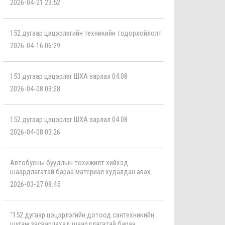
2026-04-21 23:52
152 дугаар цэцэрлэгийн техникийн тодорхойлолт
2026-04-16 06:29
153 дугаар цэцэрлэг ШХА зарлал 04.08
2026-04-08 03:28
152 дугаар цэцэрлэг ШХА зарлал 04.08
2026-04-08 03:26
Автобусны буудлын тохижилт хийхэд
шаардлагатай бараа материал худалдан авах
2026-03-27 08:45
“152 дугаар цэцэрлэгийн дотоод сантехникийн
шугам засварлахад шаардлагатай бараа