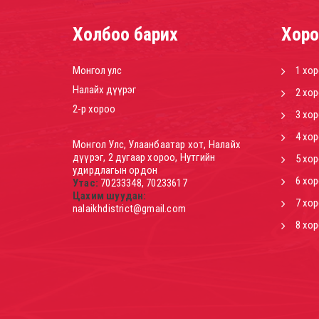
Холбоо барих
Хоро
Монгол улс
1 хо
Налайх дүүрэг
2 хо
2-р хороо
3 хо
4 хо
Монгол Улс, Улаанбаатар хот, Налайх
дүүрэг, 2 дугаар хороо, Нутгийн
5 хо
удирдлагын ордон
6 хо
Утас:
70233348, 70233617
Цахим шуудан:
7 хо
nalaikhdistrict@gmail.com
8 хо