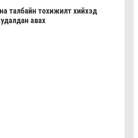
дна талбайн тохижилт хийхэд
 худалдан авах