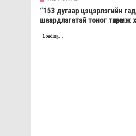
“153 дугаар цэцэрлэгийн га
шаардлагатай тоног төхөөрөмж