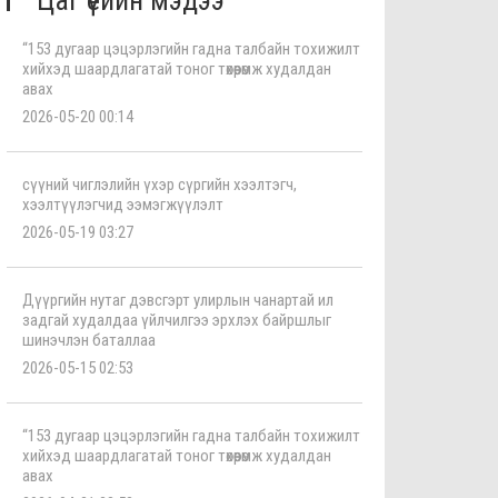
Цаг үеийн мэдээ
“153 дугаар цэцэрлэгийн гадна талбайн тохижилт
хийхэд шаардлагатай тоног төхөөрөмж худалдан
авах
2026-05-20 00:14
сүүний чиглэлийн үхэр сүргийн хээлтэгч,
хээлтүүлэгчид ээмэгжүүлэлт
2026-05-19 03:27
Дүүргийн нутаг дэвсгэрт улирлын чанартай ил
задгай худалдаа үйлчилгээ эрхлэх байршлыг
шинэчлэн баталлаа
2026-05-15 02:53
“153 дугаар цэцэрлэгийн гадна талбайн тохижилт
хийхэд шаардлагатай тоног төхөөрөмж худалдан
авах