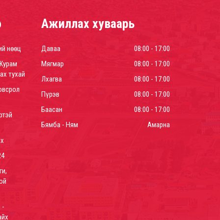
р
Ажиллах хуваарь
ий нөөц
Даваа
08:00 - 17:00
Журам
Мягмар
08:00 - 17:00
ах тухай
Лхагва
08:00 - 17:00
овсрол
Пүрэв
08:00 - 17:00
Баасан
08:00 - 17:00
ртэй
Бямба - Ням
Амарна
йх
24
ги,
ой
 -
айх