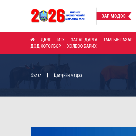
ЗАР МЭДЭЭ
ДҮҮРЭГ
ИТХ
ЗАСАГ ДАРГА
ТАМГЫН ГАЗАР
ДЭД ХӨТӨЛБӨР
ХОЛБОО БАРИХ
Эхлэл
Цаг үеийн мэдээ