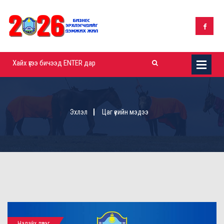
Эхлэл
Цаг үеийн мэдээ
Налайх дүүрэг