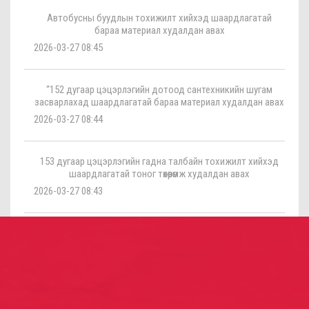
Автобусны буудлын тохижилт хийхэд шаардлагатай
бараа материал худалдан авах
2026-03-27 08:45
“152 дугаар цэцэрлэгийн дотоод сантехникийн шугам
засварлахад шаардлагатай бараа материал худалдан авах
2026-03-27 08:44
153 дугаар цэцэрлэгийн гадна талбайн тохижилт хийхэд
шаардлагатай тоног төхөөрөмж худалдан авах
2026-03-27 08:43