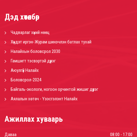
Дэд хөтөлбөр
Чадварлаг хүний нөөц
Хүндэт иргэн-Журам шинэчлэн батлах тухай
Налайхын боловсрол 2030
Гамшигт тэсвэртэй дүүрэг
Аюулгүй Налайх
Боловсрол-2024
Байгаль-экологи, ногоон орчинтой жишиг дүүрэг
Аялалын хөтөч - Үзэсгэлэнт Налайх
Ажиллах хуваарь
Даваа
08:00 - 17:00