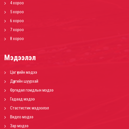
4 хороо
5 хороо
6 хороо
7 хороо
8 хороо
Мэдээлэл
Цаг үеийн мэдээ
Дүүргийн шуурхай
Өргөдөл гомдлын мэдээ
Гадаад мэдээ
Стастистик мэдээлэл
Видео мэдээ
Зар мэдээ