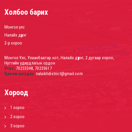
Холбоо барих
Монгол улс
Налайх дүүрэг
2-р хороо
Монгол Улс, Улаанбаатар хот, Налайх дүүрэг, 2 дугаар хороо,
Нутгийн удирдлагын ордон
Утас:
70233348, 70233617
Цахим шуудан:
nalaikhdistrict@gmail.com
Хороод
1 хороо
2 хороо
3 хороо