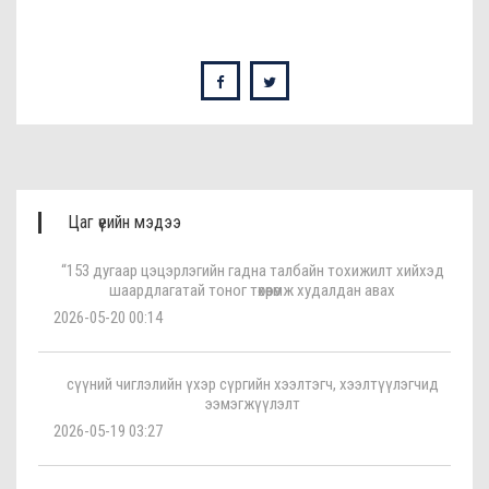
Цаг үеийн мэдээ
“153 дугаар цэцэрлэгийн гадна талбайн тохижилт хийхэд
шаардлагатай тоног төхөөрөмж худалдан авах
2026-05-20 00:14
сүүний чиглэлийн үхэр сүргийн хээлтэгч, хээлтүүлэгчид
ээмэгжүүлэлт
2026-05-19 03:27