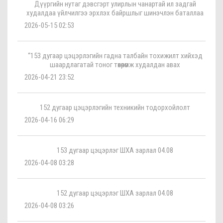
Дүүргийн нутаг дэвсгэрт улирлын чанартай ил задгай
худалдаа үйлчилгээ эрхлэх байршлыг шинэчлэн баталлаа
2026-05-15 02:53
“153 дугаар цэцэрлэгийн гадна талбайн тохижилт хийхэд
шаардлагатай тоног төхөөрөмж худалдан авах
2026-04-21 23:52
152 дугаар цэцэрлэгийн техникийн тодорхойлолт
2026-04-16 06:29
153 дугаар цэцэрлэг ШХА зарлал 04.08
2026-04-08 03:28
152 дугаар цэцэрлэг ШХА зарлал 04.08
2026-04-08 03:26