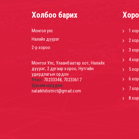
Холбоо барих
Хоро
Монгол улс
1 хо
Налайх дүүрэг
2 хо
2-р хороо
3 хо
4 хо
Монгол Улс, Улаанбаатар хот, Налайх
дүүрэг, 2 дугаар хороо, Нутгийн
5 хо
удирдлагын ордон
6 хо
Утас:
70233348, 70233617
Цахим шуудан:
7 хо
nalaikhdistrict@gmail.com
8 хо