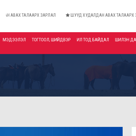
АЛААРХ ЗАРЛАЛ
ШУУД ХУДАЛДАН АВАХ ТАЛААРХ ЗАРЛАЛ
МЭДЭЭЛЭЛ
ТОГТООЛ, ШИЙДВЭР
ИЛ ТОД БАЙДАЛ
ШИЛЭН Д