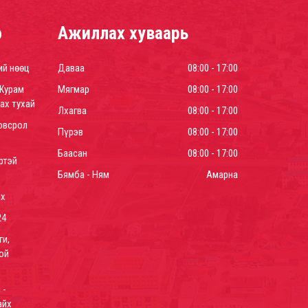
р
Ажиллах хуваарь
ий нөөц
Даваа
08:00 - 17:00
Журам
Мягмар
08:00 - 17:00
ах тухай
Лхагва
08:00 - 17:00
овсрол
Пүрэв
08:00 - 17:00
Баасан
08:00 - 17:00
ртэй
Бямба - Ням
Амарна
йх
24
ги,
ой
 -
айх