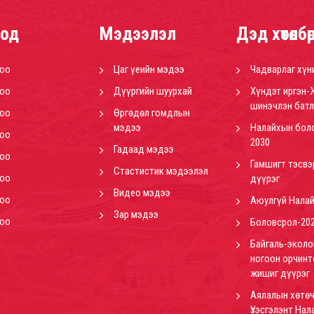
од
Мэдээлэл
Дэд хөтөлбө
роо
Цаг үеийн мэдээ
Чадварлаг хүн
роо
Дүүргийн шуурхай
Хүндэт иргэн-
шинэчлэн батл
роо
Өргөдөл гомдлын
мэдээ
Налайхын бол
роо
2030
Гадаад мэдээ
роо
Гамшигт тэсвэ
Стастистик мэдээлэл
роо
дүүрэг
Видео мэдээ
роо
Аюулгүй Нала
Зар мэдээ
роо
Боловсрол-20
Байгаль-эколо
ногоон орчинт
жишиг дүүрэг
Аялалын хөтөч
Үзэсгэлэнт Нал