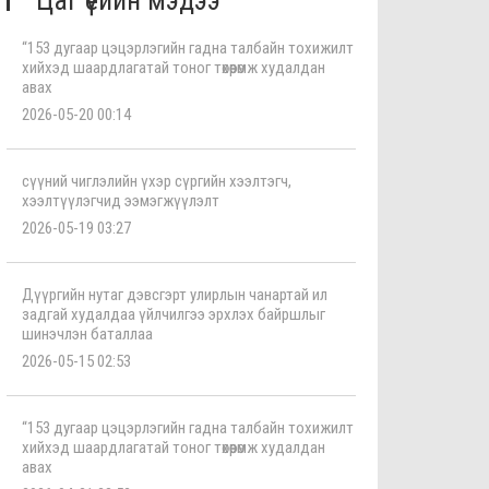
Цаг үеийн мэдээ
“153 дугаар цэцэрлэгийн гадна талбайн тохижилт
хийхэд шаардлагатай тоног төхөөрөмж худалдан
авах
2026-05-20 00:14
сүүний чиглэлийн үхэр сүргийн хээлтэгч,
хээлтүүлэгчид ээмэгжүүлэлт
2026-05-19 03:27
Дүүргийн нутаг дэвсгэрт улирлын чанартай ил
задгай худалдаа үйлчилгээ эрхлэх байршлыг
шинэчлэн баталлаа
2026-05-15 02:53
“153 дугаар цэцэрлэгийн гадна талбайн тохижилт
хийхэд шаардлагатай тоног төхөөрөмж худалдан
авах