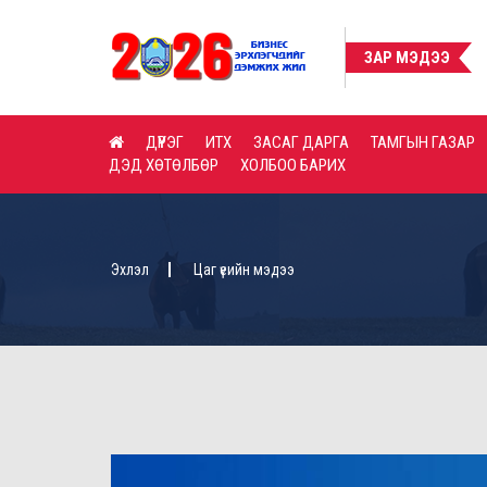
Д ХУДАЛДАН АВАХ ТАЛААРХ ЗАРЛАЛ
ШУУД ХУДАЛДАН АВАХ Т
ЗАР МЭДЭЭ
ДҮҮРЭГ
ИТХ
ЗАСАГ ДАРГА
ТАМГЫН ГАЗАР
ДЭД ХӨТӨЛБӨР
ХОЛБОО БАРИХ
Эхлэл
Цаг үеийн мэдээ