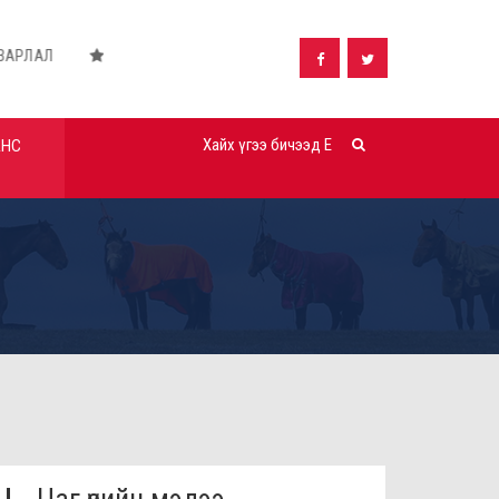
Дүүргийн орон нутгийн хөрөнгө оруулалтаар хэрэгжүүлэх: "...
АНС