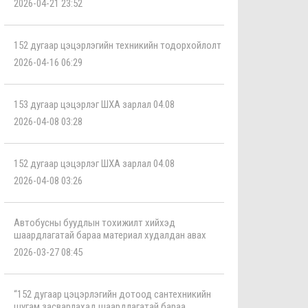
2026-04-21 23:52
152 дугаар цэцэрлэгийн техникийн тодорхойлолт
2026-04-16 06:29
153 дугаар цэцэрлэг ШХА зарлал 04.08
2026-04-08 03:28
152 дугаар цэцэрлэг ШХА зарлал 04.08
2026-04-08 03:26
Автобусны буудлын тохижилт хийхэд
шаардлагатай бараа материал худалдан авах
2026-03-27 08:45
“152 дугаар цэцэрлэгийн дотоод сантехникийн
шугам засварлахад шаардлагатай бараа