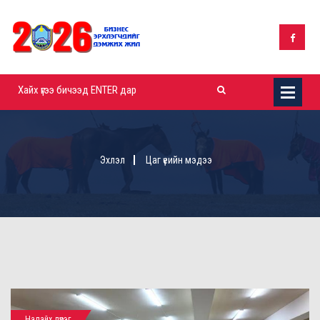
Эхлэл
Цаг үеийн мэдээ
Налайх дүүрэг