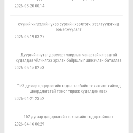
2026-05-20 00:14
сүүний чиглэлийн үхэр сүргийн хээлтэгч, хээлтүүлэгчид
ээмэгжүүлэлт
2026-05-19 03:27
Дүүргийн нутаг дэвсгэрт улирлын чанартай ил задгай
худалдаа үйлчилгээ эрхлэх байршлыг шинэчлэн баталлаа
2026-05-15 02:53
“153 дугаар цэцэрлэгийн гадна талбайн тохижилт хийхэд
шаардлагатай тоног төхөөрөмж худалдан авах
2026-04-21 23:52
152 дугаар цэцэрлэгийн техникийн тодорхойлолт
2026-04-16 06:29