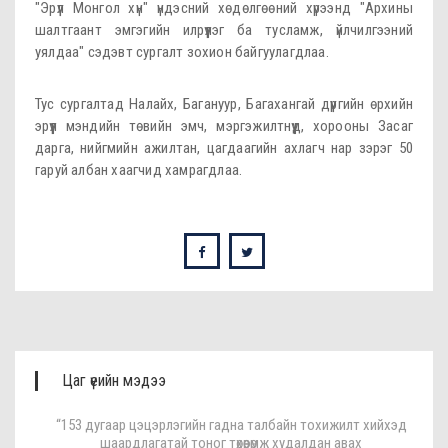
"Эрүүл Монгол хүн" үндэсний хөдөлгөөний хүрээнд "Архины
шалтгаант эмгэгийн илрүүлэг ба тусламж, үйлчилгээний
уялдаа" сэдэвт сургалт зохион байгуулагдлаа.
Тус сургалтад Налайх, Багануур, Багахангай дүүргийн өрхийн
эрүүл мэндийн төвийн эмч, мэргэжилтнүүд, хорооны Засаг
дарга, нийгмийн ажилтан, цагдаагийн ахлагч нар зэрэг 50
гаруй албан хаагчид хамрагдлаа.
Цаг үеийн мэдээ
“153 дугаар цэцэрлэгийн гадна талбайн тохижилт хийхэд
шаардлагатай тоног төхөөрөмж худалдан авах