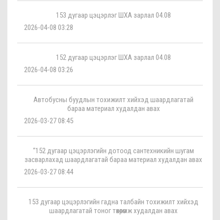
153 дугаар цэцэрлэг ШХА зарлал 04.08
2026-04-08 03:28
152 дугаар цэцэрлэг ШХА зарлал 04.08
2026-04-08 03:26
Автобусны буудлын тохижилт хийхэд шаардлагатай
бараа материал худалдан авах
2026-03-27 08:45
“152 дугаар цэцэрлэгийн дотоод сантехникийн шугам
засварлахад шаардлагатай бараа материал худалдан авах
2026-03-27 08:44
153 дугаар цэцэрлэгийн гадна талбайн тохижилт хийхэд
шаардлагатай тоног төхөөрөмж худалдан авах