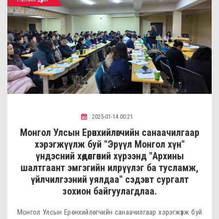
2025-01-14 00:21
Монгол Улсын Ерөнхийлөгчийн санаачилгаар
хэрэгжүүлж буй "Эрүүл Монгол хүн"
үндэсний хөдөлгөөний хүрээнд "Архины
шалтгаант эмгэгийн илрүүлэг ба тусламж,
үйлчилгээний уялдаа" сэдэвт сургалт
зохион байгуулагдлаа.
Монгол Улсын Ерөнхийлөгчийн санаачилгаар хэрэгжүүлж буй