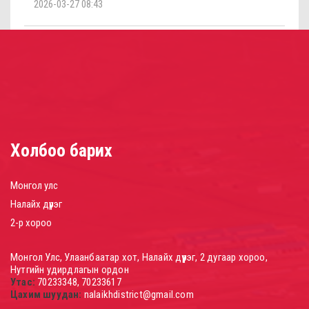
2026-03-27 08:43
Холбоо барих
Монгол улс
Налайх дүүрэг
2-р хороо
Монгол Улс, Улаанбаатар хот, Налайх дүүрэг, 2 дугаар хороо,
Нутгийн удирдлагын ордон
Утас:
70233348, 70233617
Цахим шуудан:
nalaikhdistrict@gmail.com