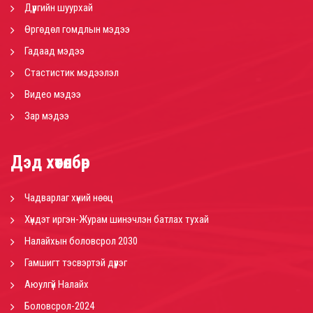
Дүүргийн шуурхай
Өргөдөл гомдлын мэдээ
Гадаад мэдээ
Стастистик мэдээлэл
Видео мэдээ
Зар мэдээ
Дэд хөтөлбөр
Чадварлаг хүний нөөц
Хүндэт иргэн-Журам шинэчлэн батлах тухай
Налайхын боловсрол 2030
Гамшигт тэсвэртэй дүүрэг
Аюулгүй Налайх
Боловсрол-2024