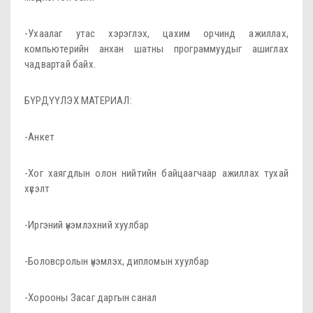
-Ухаалаг утас хэрэглэх, цахим орчинд ажиллах,
компьютерийн анхан шатны программуудыг ашиглах
чадвартай байх.
БҮРДҮҮЛЭХ МАТЕРИАЛ:
-Анкет
-Хог хаягдлын олон нийтийн байцаагчаар ажиллах тухай
хүсэлт
-Иргэний үнэмлэхний хуулбар
-Боловсролын үнэмлэх, дипломын хуулбар
-Хорооны Засаг даргын санал