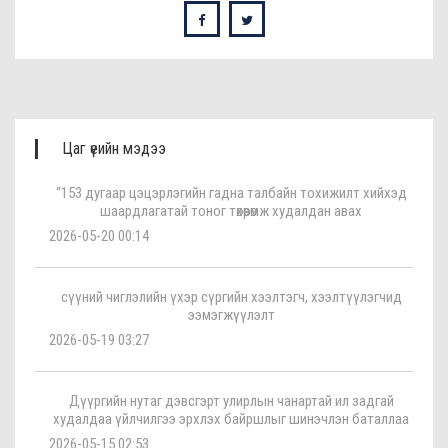
Цаг үеийн мэдээ
“153 дугаар цэцэрлэгийн гадна талбайн тохижилт хийхэд
шаардлагатай тоног төхөөрөмж худалдан авах
2026-05-20 00:14
сүүний чиглэлийн үхэр сүргийн хээлтэгч, хээлтүүлэгчид
ээмэгжүүлэлт
2026-05-19 03:27
Дүүргийн нутаг дэвсгэрт улирлын чанартай ил задгай
худалдаа үйлчилгээ эрхлэх байршлыг шинэчлэн баталлаа
2026-05-15 02:53