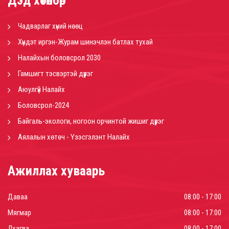
Дэд хөтөлбөр
Чадварлаг хүний нөөц
Хүндэт иргэн-Журам шинэчлэн батлах тухай
Налайхын боловсрол 2030
Гамшигт тэсвэртэй дүүрэг
Аюулгүй Налайх
Боловсрол-2024
Байгаль-экологи, ногоон орчинтой жишиг дүүрэг
Аялалын хөтөч - Үзэсгэлэнт Налайх
Ажиллах хуваарь
Даваа
08:00 - 17:00
Мягмар
08:00 - 17:00
Лхагва
08:00 - 17:00