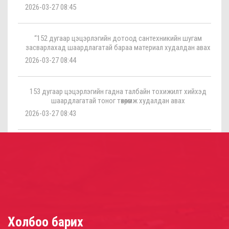
2026-03-27 08:45
“152 дугаар цэцэрлэгийн дотоод сантехникийн шугам
засварлахад шаардлагатай бараа материал худалдан авах
2026-03-27 08:44
153 дугаар цэцэрлэгийн гадна талбайн тохижилт хийхэд
шаардлагатай тоног төхөөрөмж худалдан авах
2026-03-27 08:43
Холбоо барих