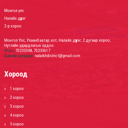
Монгол улс
Налайх дүүрэг
2-р хороо
Монгол Улс, Улаанбаатар хот, Налайх дүүрэг, 2 дугаар хороо,
Нутгийн удирдлагын ордон
Утас:
70233348, 70233617
Цахим шуудан:
nalaikhdistrict@gmail.com
Хороод
1 хороо
2 хороо
3 хороо
4 хороо
5 хороо