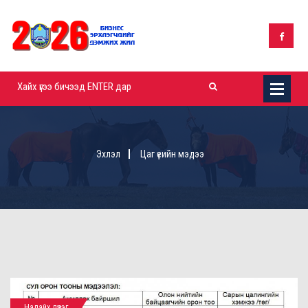
Эхлэл
Цаг үеийн мэдээ
Налайх дүүрэг