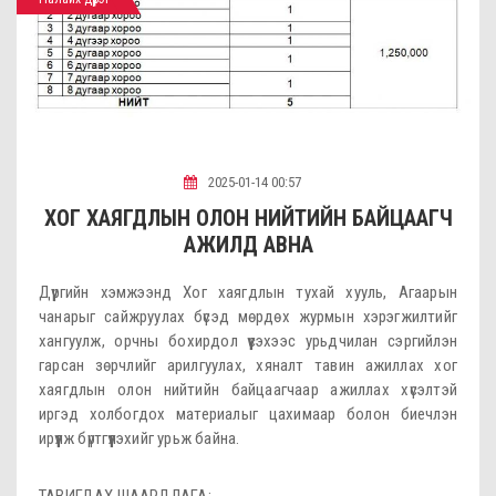
2025-01-14 00:57
ХОГ ХАЯГДЛЫН ОЛОН НИЙТИЙН БАЙЦААГЧ
АЖИЛД АВНА
Дүүргийн хэмжээнд Хог хаягдлын тухай хууль, Агаарын
чанарыг сайжруулах бүсэд мөрдөх журмын хэрэгжилтийг
хангуулж, орчны бохирдол үүсэхээс урьдчилан сэргийлэн
гарсан зөрчлийг арилгуулах, хяналт тавин ажиллах хог
хаягдлын олон нийтийн байцаагчаар ажиллах хүсэлтэй
иргэд холбогдох материалыг цахимаар болон биечлэн
ирүүлж бүртгүүлэхийг урьж байна.