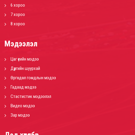
6 хороо
7 хороо
8 хороо
Мэдээлэл
Цаг үеийн мэдээ
Дүүргийн шуурхай
Өргөдөл гомдлын мэдээ
Гадаад мэдээ
Стастистик мэдээлэл
Видео мэдээ
Зар мэдээ