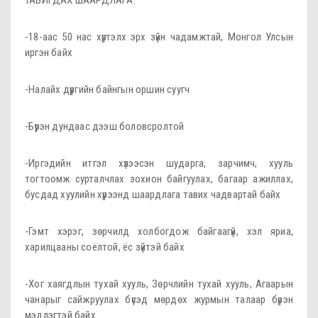
ТАВИГДАХ ШААРДЛАГА:
-18-аас 50 нас хүртэлх эрх зүйн чадамжтай, Монгол Улсын
иргэн байх
-Налайх дүүргийн байнгын оршин суугч
-Бүрэн дундаас дээш боловсролтой
-Иргэдийн итгэл хүлээсэн шударга, зарчимч, хууль
тогтоомж сурталчлах зохион байгуулах, багаар ажиллах,
бусдад хуулийн хүрээнд шаардлага тавих чадвартай байх
-Гэмт хэрэг, зөрчилд холбогдож байгаагүй, хэл яриа,
харилцааны соёлтой, ёс зүйтэй байх
-Хог хаягдлын тухай хууль, Зөрчлийн тухай хууль, Агаарын
чанарыг сайжруулах бүсэд мөрдөх журмын талаар бүрэн
мэдлэгтэй байх