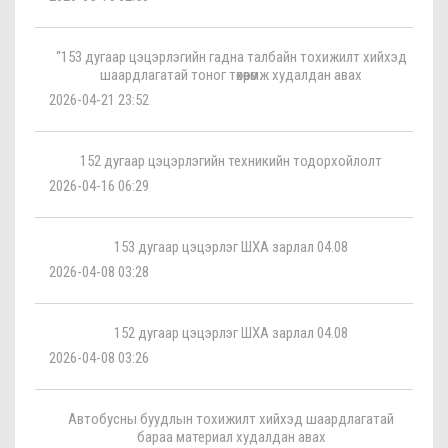
“153 дугаар цэцэрлэгийн гадна талбайн тохижилт хийхэд
шаардлагатай тоног төхөөрөмж худалдан авах
2026-04-21 23:52
152 дугаар цэцэрлэгийн техникийн тодорхойлолт
2026-04-16 06:29
153 дугаар цэцэрлэг ШХА зарлал 04.08
2026-04-08 03:28
152 дугаар цэцэрлэг ШХА зарлал 04.08
2026-04-08 03:26
Автобусны буудлын тохижилт хийхэд шаардлагатай
бараа материал худалдан авах