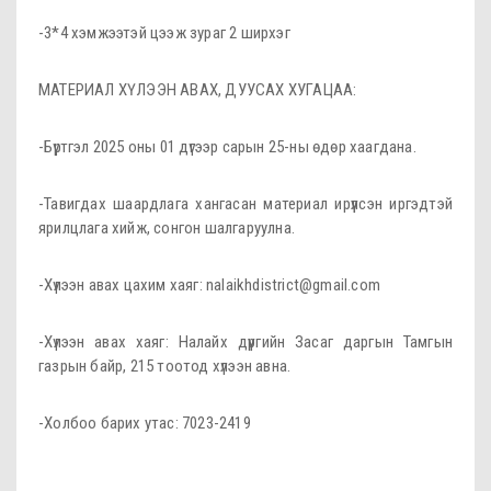
-3*4 хэмжээтэй цээж зураг 2 ширхэг
МАТЕРИАЛ ХҮЛЭЭН АВАХ, ДУУСАХ ХУГАЦАА:
-Бүртгэл 2025 оны 01 дүгээр сарын 25-ны өдөр хаагдана.
-Тавигдах шаардлага хангасан материал ирүүлсэн иргэдтэй
ярилцлага хийж, сонгон шалгаруулна.
-Хүлээн авах цахим хаяг: nalaikhdistrict@gmail.com
-Хүлээн авах хаяг: Налайх дүүргийн Засаг даргын Тамгын
газрын байр, 215 тоотод хүлээн авна.
-Холбоо барих утас: 7023-2419