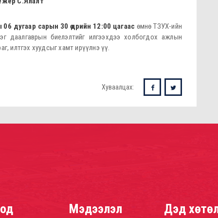
ежер С.Ялалт
 дугаар сарын 30 өдрийн 12:00 цагаас
өмнө ТЗУХ-ийн
рэг даалгаврын биелэлтийг илгээхдээ холбогдох ажлын
аг, илтгэх хуудсыг хамт ирүүлнэ үү.
Хуваалцах:
од
Мэдээлэл
Дэд хөтө