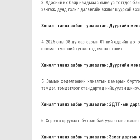
3. Үндэсний их баяр наадмаас өмнө ус тогтдог б
хангаж, дунд голыг далангийн ажлыг шуурхай зох
Хяналт тавих албан тушаалтан: Дүүргийн мен
4. 2025 оны 08 дугаар сарын 01-ний өдрийн дот
шахмал түлшний түгээлтэд хяналт тавих.
Хяналт тавих албан тушаалтан: Дүүргийн мен
5. Замын хөдөлгөөний хяналтын камерын бүртг
тэмдэг, тэмдэглээг стандартад нийцүүлэн шинэч
Хяналт тавих албан тушаалтан: ЗДТГ-ын дарг
6. Хөрөнгө оруулалт, бүтээн байгуулалтын ажлын 
Хяналт тавих албан тушаалтан: Засаг даргын