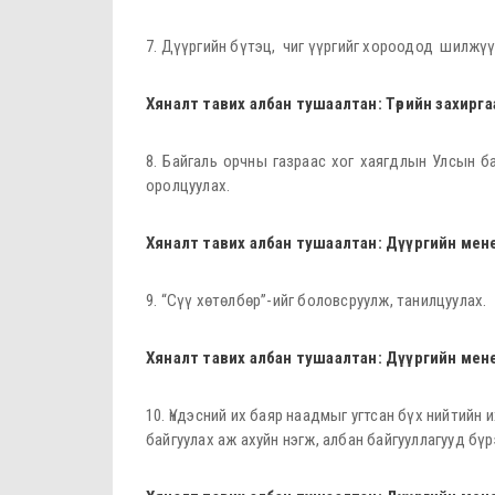
7. Дүүргийн бүтэц, чиг үүргийг хороодод шилжү
Хяналт тавих албан тушаа
лтан: Төрийн захир
8. Байгаль орчны газраас хог хаягдлын Улсын б
оролцуулах.
Хяналт тавих албан тушаалтан: Дүүргийн мен
9. “Сүү хөтөлбөр”-ийг боловсруулж, танилцуулах.
Хяналт тавих албан тушаалтан: Дүүргийн мен
10. Үндэсний их баяр наадмыг угтсан бүх нийтийн 
байгуулах аж ахуйн нэгж, албан байгууллагууд бү