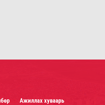
лбөр
Ажиллах хуваарь