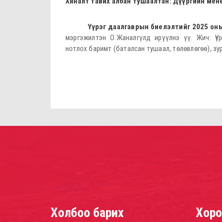
Хяналт тавих албан тушаалтан: Дүүргийн мен
Үүрэг даалгаврын биелэлтийг 2025 оны 06
мэргэжилтэн О.Жаналгүлд ирүүлнэ үү. Жич: Үү
нотлох баримт (баталсан тушаал, төлөвлөгөө), зур
Холбоо барих
Хоро