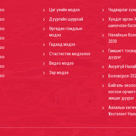
роо
Цаг үеийн мэдээ
Чадварлаг хүн
роо
Дүүргийн шуурхай
Хүндэт иргэн-
шинэчлэн батл
роо
Өргөдөл гомдлын
мэдээ
Налайхын бол
роо
2030
Гадаад мэдээ
роо
Гамшигт тэсвэ
Стастистик мэдээлэл
роо
дүүрэг
Видео мэдээ
роо
Аюулгүй Нала
Зар мэдээ
роо
Боловсрол-20
Байгаль-эколо
ногоон орчинт
жишиг дүүрэг
Аялалын хөтөч
Үзэсгэлэнт Нал