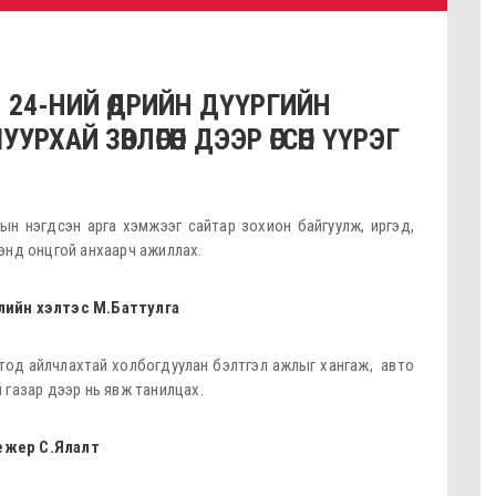
 24-НИЙ ӨДРИЙН ДҮҮРГИЙН
АЙ ЗӨВЛӨГӨӨН ДЭЭР ӨГСӨН ҮҮРЭГ
ын нэгдсэн арга хэмжээг сайтар зохион байгуулж, иргэд,
энд онцгой анхаарч ажиллах.
жлийн хэлтэс М.Баттулга
отод айлчлахтай холбогдуулан бэлтгэл ажлыг хангаж, авто
газар дээр нь явж танилцах.
жер С.Ялалт