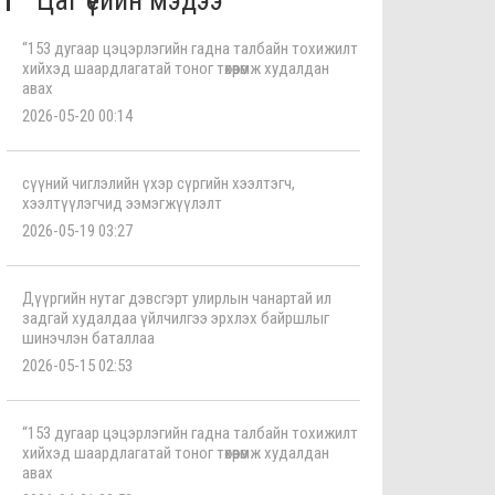
Цаг үеийн мэдээ
“153 дугаар цэцэрлэгийн гадна талбайн тохижилт
хийхэд шаардлагатай тоног төхөөрөмж худалдан
авах
2026-05-20 00:14
сүүний чиглэлийн үхэр сүргийн хээлтэгч,
хээлтүүлэгчид ээмэгжүүлэлт
2026-05-19 03:27
Дүүргийн нутаг дэвсгэрт улирлын чанартай ил
задгай худалдаа үйлчилгээ эрхлэх байршлыг
шинэчлэн баталлаа
2026-05-15 02:53
“153 дугаар цэцэрлэгийн гадна талбайн тохижилт
хийхэд шаардлагатай тоног төхөөрөмж худалдан
авах