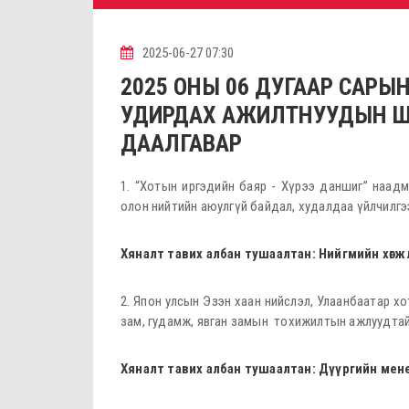
2025-06-27 07:30
2025 ОНЫ 06 ДУГААР САРЫН
УДИРДАХ АЖИЛТНУУДЫН ШУУРХ
ДААЛГАВАР
1. “Хотын иргэдийн баяр - Хүрээ даншиг” наадм
олон нийтийн аюулгүй байдал, худалдаа үйлчилгэ
Хяналт тавих албан тушаалтан: Нийгмийн хөг
2. Япон улсын Эзэн хаан нийслэл, Улаанбаатар х
зам, гудамж, явган замын тохижилтын ажлуудтай 
Хяналт тавих албан тушаалтан: Дүүргийн
мене