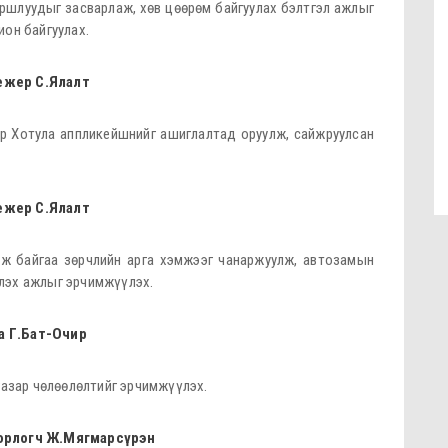
айршлуудыг засварлаж, хөв цөөрөм байгуулах бэлтгэл ажлыг
ион байгуулах.
ежер С.Ялалт
ор Хотула аппликейшнийг ашиглалтад оруулж, сайжруулсан
ежер С.Ялалт
эж байгаа зөрчлийн арга хэмжээг чанаржуулж, автозамын
лэх ажлыг эрчимжүүлэх.
а Г.Бат-Очир
газар чөлөөлөлтийг эрчимжүүлэх.
 орлогч Ж.Мягмарсүрэн