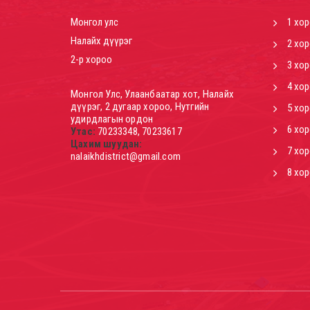
Монгол улс
1 хо
Налайх дүүрэг
2 хо
2-р хороо
3 хо
4 хо
Монгол Улс, Улаанбаатар хот, Налайх
дүүрэг, 2 дугаар хороо, Нутгийн
5 хо
удирдлагын ордон
6 хо
Утас:
70233348, 70233617
Цахим шуудан:
7 хо
nalaikhdistrict@gmail.com
8 хо