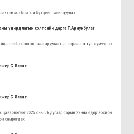
үлэхтэй холбоотой бүтцийг танилцуулах.
гааны удирдлагын хэлтсийн дарга Г.Ариунбулаг
айцаагчийн сонгон шалгаруулалтыг зарласан тул хүмүүсээ
ежер С.Ялалт
ежер С.Ялалт
их цэвэрлэгээг 2025 оны 06 дугаар сарын 28-ны өдөр зохион
рэн хамрагдах