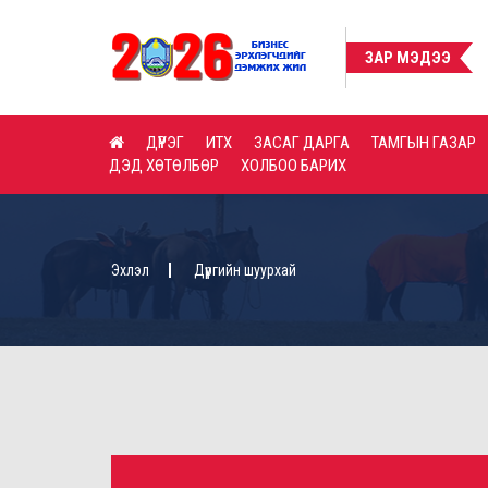
ЗАР МЭДЭЭ
ДҮҮРЭГ
ИТХ
ЗАСАГ ДАРГА
ТАМГЫН ГАЗАР
ДЭД ХӨТӨЛБӨР
ХОЛБОО БАРИХ
Эхлэл
Дүүргийн шуурхай