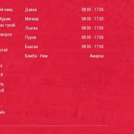
ий нөөц
Даваа
08:00 - 17:00
Журам
Мягмар
08:00 - 17:00
ах тухай
Лхагва
08:00 - 17:00
овсрол
Пүрэв
08:00 - 17:00
Баасан
08:00 - 17:00
ртэй
Бямба - Ням
Амарна
йх
24
ги,
ой
 -
айх